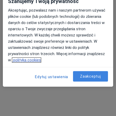
Szanujemy Twoją prywatność
Akceptując, pozwalasz nam i naszym partnerom używać
plików cookie (lub podobnych technologii) do zbierania
Nasza średnia ocena na App Store to 4.9 i 4.1 na
danych do celów statystycznych i dostarczania treści w
Nie znaleźliśmy specjalistów spełniających
Google Play Store
oparciu o Twoje zwyczaje przeglądania stron
podane kryteria
internetowych. W każdej chwili możesz sprawdzić i
zaktualizować swoje preferencje w ustawieniach. W
Spróbuj zmienić wybraną lokalizację lub wypróbuj
ustawieniach znajdziesz również linki do polityk
konsultacje online ze specjalistami z całego kraju.
prywatności stron trzecich. Więcej informacji znajdziesz
w
polityka cookies
Zmień lokalizację
Zaakceptuj
Poszukaj konsultacji online
Edytuj ustawienia