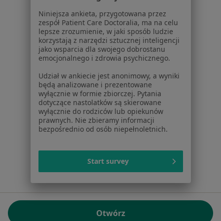
01-217 Warszawa, Polska
Niniejsza ankieta, przygotowana przez
zespół Patient Care Doctoralia, ma na celu
NIP: ⁠7010224868
lepsze zrozumienie, w jaki sposób ludzie
KRS: ⁠0000347997
korzystają z narzędzi sztucznej inteligencji
REGON: ⁠142276657
jako wsparcia dla swojego dobrostanu
emocjonalnego i zdrowia psychicznego.
Sąd Rejonowy dla m.st. Warszawy w Warszawie XII
Udział w ankiecie jest anonimowy, a wyniki
Wydział Gospodarczy KRS
będą analizowane i prezentowane
wyłącznie w formie zbiorczej. Pytania
Facebook
otwiera się w nowej karcie
dotyczące nastolatków są skierowane
wyłącznie do rodziców lub opiekunów
prawnych. Nie zbieramy informacji
bezpośrednio od osób niepełnoletnich.
otwiera się w nowej karcie
otwiera się w nowej karcie
otwiera się w nowej karcie
otwiera się w nowej karci
otwiera się
otwi
Polska
,
Türkiye
,
España
,
Italia
,
Deutschland
,
Česko
,
otwiera się w nowej karcie
otwiera się w nowej karcie
otwiera się w nowej karcie
otwiera się w nowej kar
otwiera się 
otwier
Portugal
,
México
,
Chile
,
Brasil
,
Argentina
,
Perú
,
Start survey
otwiera się w nowej karc
Colombia
Płatności kartą
ROZPORZĄDZENIE (UE) 2022/2065 (DSA) art. 24:
Otwórz