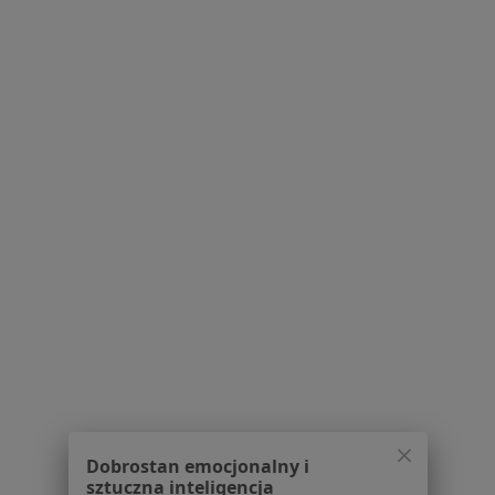
Pytania i odpowiedzi
Usługi i zabiegi
Choroby
Pomoc
Aplikacje mobilne
Blog dla pacjentów
Dla profesjonalistów
Cennik
Dla lekarzy
Dla placówek medycznych
Noa Notes
nowość
Baza wiedzy
Centrum Pomocy dla Specjalisty
Kontakt
ZnanyLekarz - Strona główna
ZnanyLekarz Sp. z o.o.
Dobrostan emocjonalny i
ul. Kolejowa 5/7
sztuczna inteligencja