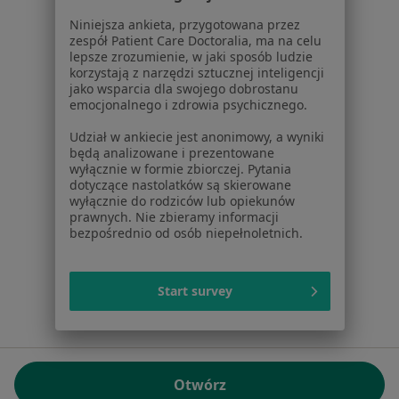
01-217 Warszawa, Polska
Niniejsza ankieta, przygotowana przez
zespół Patient Care Doctoralia, ma na celu
NIP: ⁠7010224868
lepsze zrozumienie, w jaki sposób ludzie
KRS: ⁠0000347997
korzystają z narzędzi sztucznej inteligencji
REGON: ⁠142276657
jako wsparcia dla swojego dobrostanu
emocjonalnego i zdrowia psychicznego.
Sąd Rejonowy dla m.st. Warszawy w Warszawie XII
Udział w ankiecie jest anonimowy, a wyniki
Wydział Gospodarczy KRS
będą analizowane i prezentowane
wyłącznie w formie zbiorczej. Pytania
Facebook
otwiera się w nowej karcie
dotyczące nastolatków są skierowane
wyłącznie do rodziców lub opiekunów
prawnych. Nie zbieramy informacji
bezpośrednio od osób niepełnoletnich.
otwiera się w nowej karcie
otwiera się w nowej karcie
otwiera się w nowej karcie
otwiera się w nowej karci
otwiera się
otwi
Polska
,
Türkiye
,
España
,
Italia
,
Deutschland
,
Česko
,
otwiera się w nowej karcie
otwiera się w nowej karcie
otwiera się w nowej karcie
otwiera się w nowej kar
otwiera się 
otwier
Portugal
,
México
,
Chile
,
Brasil
,
Argentina
,
Perú
,
Start survey
otwiera się w nowej karc
Colombia
Płatności kartą
ROZPORZĄDZENIE (UE) 2022/2065 (DSA) art. 24:
Otwórz