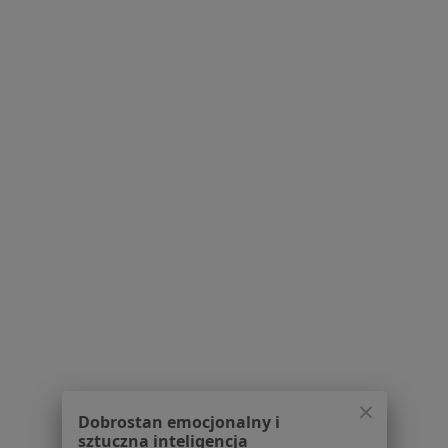
Pytania i odpowiedzi
Usługi i zabiegi
Choroby
Pomoc
Aplikacje mobilne
Blog dla pacjentów
Dla profesjonalistów
Cennik
Dla lekarzy
Dla placówek medycznych
Noa Notes
nowość
Baza wiedzy
Centrum Pomocy dla Specjalisty
Kontakt
ZnanyLekarz - Strona główna
ZnanyLekarz Sp. z o.o.
Dobrostan emocjonalny i
ul. Kolejowa 5/7
sztuczna inteligencja