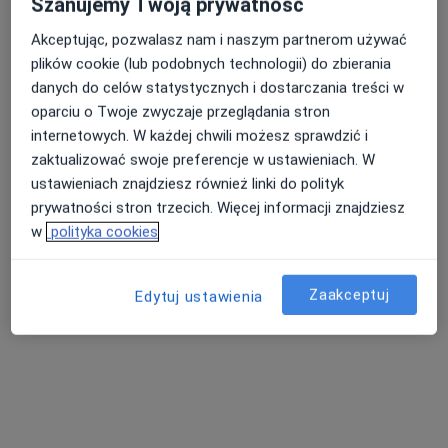
Szanujemy Twoją prywatność
Akceptując, pozwalasz nam i naszym partnerom używać
plików cookie (lub podobnych technologii) do zbierania
Nasza średnia ocena na App Store to 4.9 i 4.1 na
danych do celów statystycznych i dostarczania treści w
Nie znaleźliśmy specjalistów spełniających
Google Play Store
oparciu o Twoje zwyczaje przeglądania stron
podane kryteria
internetowych. W każdej chwili możesz sprawdzić i
zaktualizować swoje preferencje w ustawieniach. W
Spróbuj zmienić wybraną lokalizację lub wypróbuj
ustawieniach znajdziesz również linki do polityk
konsultacje online ze specjalistami z całego kraju.
prywatności stron trzecich. Więcej informacji znajdziesz
w
polityka cookies
Zmień lokalizację
Zaakceptuj
Poszukaj konsultacji online
Edytuj ustawienia