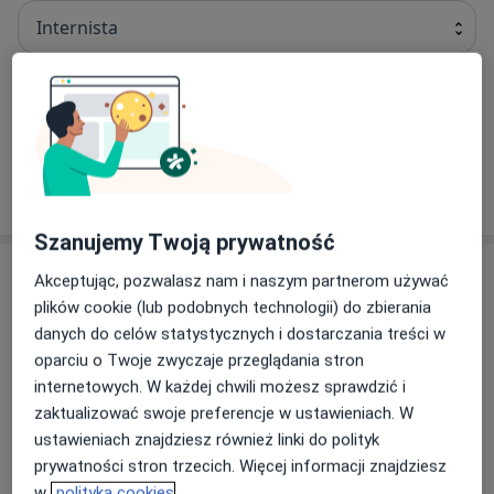
Internista
lek. Stefan Ścibisz
Internista
1 opinia
Szanujemy Twoją prywatność
Adres
Akceptując, pozwalasz nam i naszym partnerom używać
plików cookie (lub podobnych technologii) do zbierania
danych do celów statystycznych i dostarczania treści w
oparciu o Twoje zwyczaje przeglądania stron
Powiększ mapę
internetowych. W każdej chwili możesz sprawdzić i
zaktualizować swoje preferencje w ustawieniach. W
ustawieniach znajdziesz również linki do polityk
Przychodnia Rejonowa Nr 2
prywatności stron trzecich. Więcej informacji znajdziesz
Murarska 14, 27-200 Starachowice
w
polityka cookies