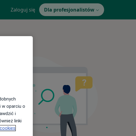
Zaloguj się
Dla profesjonalistów
odobnych
i w oparciu o
awdzić i
wnież linki
 cookies