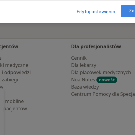
Za
Edytuj ustawienia
cjentów
Dla profesjonalistów
e
Cennik
ki medyczne
Dla lekarzy
a i odpowiedzi
Dla placówek medycznych
i zabiegi
Noa Notes
nowość
by
Baza wiedzy
Centrum Pomocy dla Specjal
cje mobilne
la pacjentów