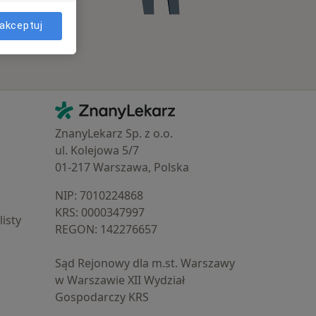
akceptuj
Kontakt
ZnanyLekarz - Strona główna
ZnanyLekarz Sp. z o.o.
ul. Kolejowa 5/7
01-217 Warszawa, Polska
NIP: ⁠7010224868
KRS: ⁠0000347997
isty
REGON: ⁠142276657
Sąd Rejonowy dla m.st. Warszawy
w Warszawie XII Wydział
Gospodarczy KRS