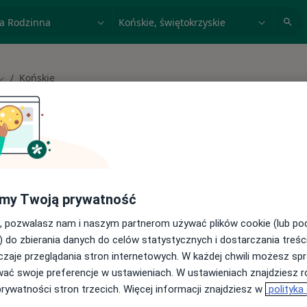
acja, badanie lub nazwisko
miasto lub dzielnica
Końskie
Zmień miasto
 spełniających podane kryteria
my Twoją prywatność
buj konsultacje online ze specjalistami z
, pozwalasz nam i naszym partnerom używać plików cookie (lub p
) do zbierania danych do celów statystycznych i dostarczania treśc
cji online
zaje przeglądania stron internetowych. W każdej chwili możesz spr
wać swoje preferencje w ustawieniach. W ustawieniach znajdziesz ró
prywatności stron trzecich. Więcej informacji znajdziesz w
polityka