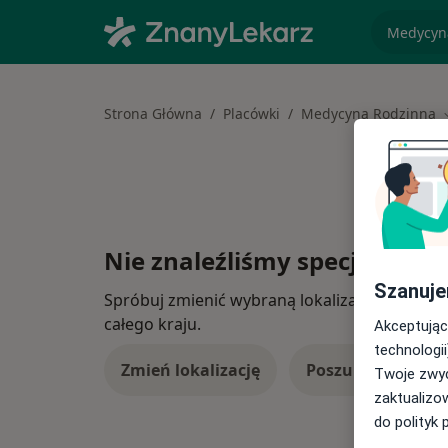
specjaliz
Strona Główna
Placówki
Medycyna Rodzinna
Nie znaleźliśmy specjalistów
Szanuje
Spróbuj zmienić wybraną lokalizację lub wypró
całego kraju.
Akceptując
technologii
Zmień lokalizację
Poszukaj konsulta
Twoje zwyc
zaktualizo
do polityk 