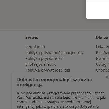
Serwis
Dla pa
Regulamin
Lekarz
Polityka prywatności pacjentów
Placów
Polityka prywatności
Pytani
profesjonalistów
Usługi 
Polityka prywatności dla
Choro
profesjonalistów, których dane
Pomoc
Dobrostan emocjonalny i sztuczna
pozyskaliśmy samodzielnie
Aplika
inteligencja
Polityka cookies
Blog d
Niniejsza ankieta, przygotowana przez zespół Patient
Jak działają wyniki wyszukiwania
Care Doctoralia, ma na celu lepsze zrozumienie, w jaki
Dostępność
sposób ludzie korzystają z narzędzi sztucznej
O nas
inteligencji jako wsparcia dla swojego dobrostanu