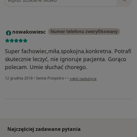
nowakowiesc
Numer telefonu zweryfikowany
N
Super fachowiec,miła,spokojna,konkretna. Potrafi
skutecznie leczyć, nie ignoruje pacjenta. Gorąco
polecam. Umie słuchać chorego.
w opinii użytkownika nowakowiesc
12 grudnia 2018
•
Iwona Przepióra
•
•
zgłoś nadużycie
Najczęściej zadawane pytania