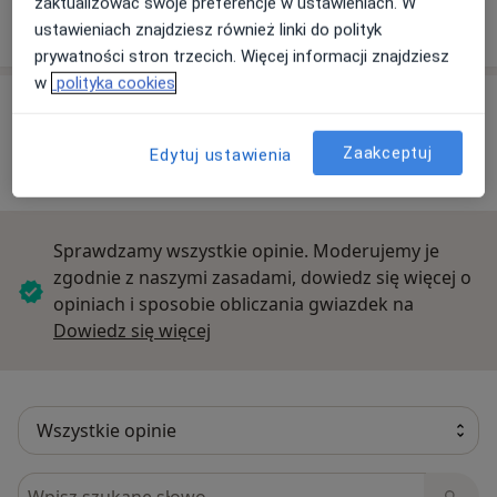
zaktualizować swoje preferencje w ustawieniach. W
Kilińskiego 28, 27-200 Starachowice
ustawieniach znajdziesz również linki do polityk
prywatności stron trzecich. Więcej informacji znajdziesz
w
polityka cookies
Opinie o specjalistach (1)
Zaakceptuj
Edytuj ustawienia
1 opinia
Sprawdzamy wszystkie opinie. Moderujemy je
zgodnie z naszymi zasadami, dowiedz się więcej o
opiniach i sposobie obliczania gwiazdek na
Dowiedz się więcej o opiniach
Dowiedz się więcej
Szukaj w opiniach