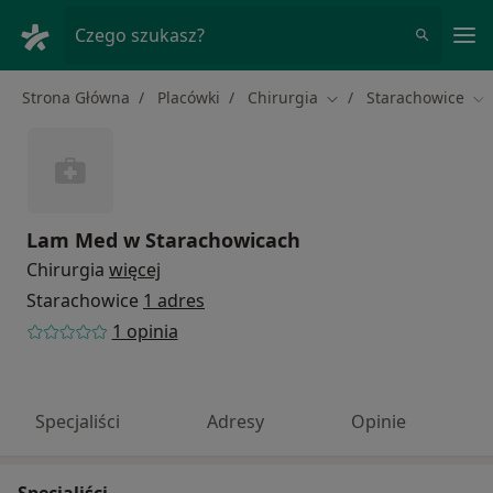
Me
Czego szukasz?
Strona Główna
Placówki
Chirurgia
Starachowice
Zmień miasto
Zm
Lam Med w Starachowicach
Chirurgia
więcej
Starachowice
1 adres
1 opinia
Specjaliści
Adresy
Opinie
Specjaliści