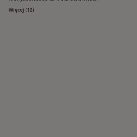
Więcej (12)
Więcej w kategorii: Najczęście leczone choroby