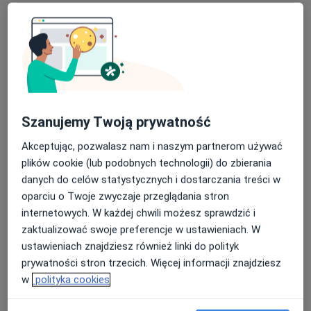
Zawadzka
lekarz medycyny
pracy
Brak dostępnych specjalistów z wolnymi terminami w tym centrum medycznym.
Pokaż profil
Szanujemy Twoją prywatność
Akceptując, pozwalasz nam i naszym partnerom używać
plików cookie (lub podobnych technologii) do zbierania
danych do celów statystycznych i dostarczania treści w
oparciu o Twoje zwyczaje przeglądania stron
internetowych. W każdej chwili możesz sprawdzić i
zaktualizować swoje preferencje w ustawieniach. W
ustawieniach znajdziesz również linki do polityk
NZOZ ENDO-MEDICA Sp. z o.o.
prywatności stron trzecich. Więcej informacji znajdziesz
·
Więcej
Medycyna pracy, Alergologia, Alergologia dziecięca
w
polityka cookies
4006 opinii