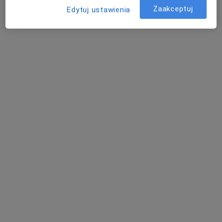
ul. Ogrody 14, Bydgoszcz
•
Mapa
Zaakceptuj
Edytuj ustawienia
Konsultacja lekarza medycyny pracy
lek. Noor Almarrani
lekarz medycyny
pracy
Brak dostępnych specjalistów z wolnymi terminami w tym centrum medycznym.
Pokaż profil