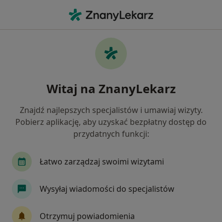
Me
Medycyna Pracy • Bydgoszcz, kujawsko-pomorskie
Filtry
• 1
Ubezpieczenie
Map
Medycyna pracy placówki w Bydgoszczy
Witaj na ZnanyLekarz
Jak działają wyniki wyszukiwania
Znajdź najlepszych specjalistów i umawiaj wizyty.
Pobierz aplikację, aby uzyskać bezpłatny dostęp do
Wybierz swoje ubezpieczenie
przydatnych funkcji:
Łatwo zarządzaj swoimi wizytami
Wysyłaj wiadomości do specjalistów
Otrzymuj powiadomienia