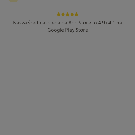
Bezpieczne płatności
Polskie Centra Medyczne
Nasza średnia ocena na App Store to 4.9 i 4.1 na
·
Medycyna pracy, Rehabilitacja medyczna, Neurologia
Google Play Store
Więcej
1360 opinii
Babia Wieś 20, Bydgoszcz
•
Mapa
Konsultacja lekarza medycyny pracy
od 200 zł
lek. Noor Almarrani
lek. Tomasz Topka
lekarz medycyny
lekarz medycyny
pracy
pracy
Brak dostępnych specjalistów z wolnymi terminami w tym centrum medycznym.
Pokaż profil