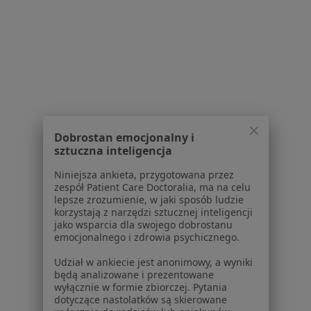
4 opinie
Sułkowskiego 58a, Bydgoszcz
•
Mapa
Brak dostępnych specjalistów z wolnymi terminami w tym centrum medycznym.
Pokaż profil
Dobrostan emocjonalny i
sztuczna inteligencja
Strona Główna
Placówki
Medycyna Pracy
Zmień miasto
Niniejsza ankieta, przygotowana przez
Bydgoszcz
Zmień miasto
zespół Patient Care Doctoralia, ma na celu
lepsze zrozumienie, w jaki sposób ludzie
korzystają z narzędzi sztucznej inteligencji
jako wsparcia dla swojego dobrostanu
emocjonalnego i zdrowia psychicznego.
Udział w ankiecie jest anonimowy, a wyniki
Serwis
będą analizowane i prezentowane
wyłącznie w formie zbiorczej. Pytania
dotyczące nastolatków są skierowane
Regulamin