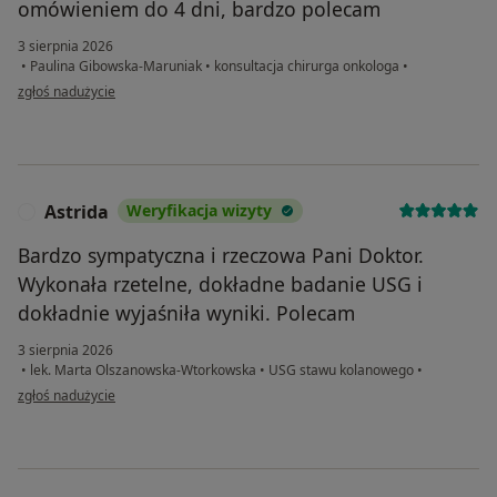
omówieniem do 4 dni, bardzo polecam
3 sierpnia 2026
•
Paulina Gibowska-Maruniak
•
konsultacja chirurga onkologa
•
w opinii użytkownika BT
zgłoś nadużycie
Astrida
Weryfikacja wizyty
A
Bardzo sympatyczna i rzeczowa Pani Doktor.
Wykonała rzetelne, dokładne badanie USG i
dokładnie wyjaśniła wyniki. Polecam
3 sierpnia 2026
•
lek. Marta Olszanowska-Wtorkowska
•
USG stawu kolanowego
•
w opinii użytkownika Astrida
zgłoś nadużycie