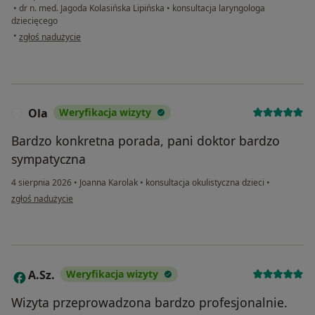
•
dr n. med. Jagoda Kolasińska Lipińska
•
konsultacja laryngologa
dziecięcego
w opinii użytkownika Kinga
•
zgłoś nadużycie
Ola
Weryfikacja wizyty
O
Bardzo konkretna porada, pani doktor bardzo
sympatyczna
4 sierpnia 2026
•
Joanna Karolak
•
konsultacja okulistyczna dzieci
•
w opinii użytkownika Ola
zgłoś nadużycie
A.Sz.
Weryfikacja wizyty
A
Wizyta przeprowadzona bardzo profesjonalnie.