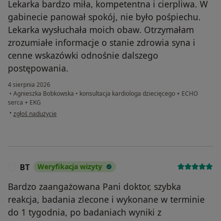
Lekarka bardzo miła, kompetentna i cierpliwa. W
gabinecie panował spokój, nie było pośpiechu.
Lekarka wysłuchała moich obaw. Otrzymałam
zrozumiałe informacje o stanie zdrowia syna i
cenne wskazówki odnośnie dalszego
postępowania.
4 sierpnia 2026
•
Agnieszka Bobkowska
•
konsultacja kardiologa dziecięcego + ECHO
serca + EKG
w opinii użytkownika A.Sz.
•
zgłoś nadużycie
BT
Weryfikacja wizyty
B
Bardzo zaangażowana Pani doktor, szybka
reakcja, badania zlecone i wykonane w terminie
do 1 tygodnia, po badaniach wyniki z