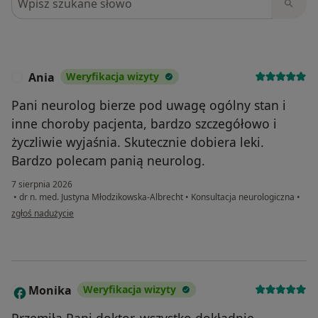
Ania
Weryfikacja wizyty
A
Pani neurolog bierze pod uwagę ogólny stan i
inne choroby pacjenta, bardzo szczegółowo i
życzliwie wyjaśnia. Skutecznie dobiera leki.
Bardzo polecam panią neurolog.
7 sierpnia 2026
•
dr n. med. Justyna Młodzikowska-Albrecht
•
Konsultacja neurologiczna
•
w opinii użytkownika Ania
zgłoś nadużycie
Monika
Weryfikacja wizyty
M