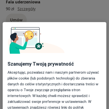
Fala uderzeniowa
▪ Rehabilitacja ambulatoryjna i szpitalna
Fala uderzeniowa
▪ Diagnostyka obrazowa i laboratoryjna
90 zł
Szczegóły
▪ Pakiety profilaktyczne
Umów
▪ Przeglądy stanu zdrowia
▪ Medycyna pracy
▪ Badana kliniczne
Konsultacja chirurgiczna
Dbamy o Ciebie i o Twoich bliskich.
Konsultacja chirurgiczna
Od 450 zł
Szczegóły
Umów
Szanujemy Twoją prywatność
Konsultacja nefrologiczna
Akceptując, pozwalasz nam i naszym partnerom używać
plików cookie (lub podobnych technologii) do zbierania
Konsultacja nefrologiczna
280 zł
Szczegóły
danych do celów statystycznych i dostarczania treści w
oparciu o Twoje zwyczaje przeglądania stron
Umów
internetowych. W każdej chwili możesz sprawdzić i
zaktualizować swoje preferencje w ustawieniach. W
Konsultacja internistyczna
ustawieniach znajdziesz również linki do polityk