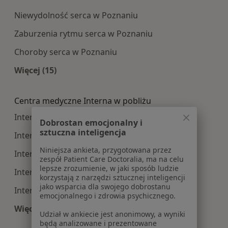
Niewydolność serca w Poznaniu
Zaburzenia rytmu serca w Poznaniu
Choroby serca w Poznaniu
Więcej (15)
Więcej w kategorii: Najczęście leczone choroby
Centra medyczne Interna w pobliżu
Interna centra medyczne w Swarzędzu
Dobrostan emocjonalny i
sztuczna inteligencja
Interna centra medyczne w Wrześni
Niniejsza ankieta, przygotowana przez
Interna centra medyczne w Kościanie
zespół Patient Care Doctoralia, ma na celu
lepsze zrozumienie, w jaki sposób ludzie
Interna centra medyczne w Śremie
korzystają z narzędzi sztucznej inteligencji
jako wsparcia dla swojego dobrostanu
Interna centra medyczne w Szamotułach
emocjonalnego i zdrowia psychicznego.
Więcej (14)
Udział w ankiecie jest anonimowy, a wyniki
Więcej w kategorii: Centra medyczne Interna w
będą analizowane i prezentowane