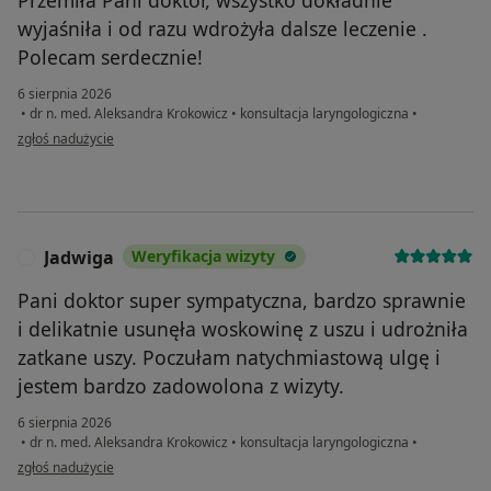
Przemiła Pani doktor, wszystko dokładnie
wyjaśniła i od razu wdrożyła dalsze leczenie .
Polecam serdecznie!
6 sierpnia 2026
•
dr n. med. Aleksandra Krokowicz
•
konsultacja laryngologiczna
•
w opinii użytkownika Monika
zgłoś nadużycie
Jadwiga
Weryfikacja wizyty
J
Pani doktor super sympatyczna, bardzo sprawnie
i delikatnie usunęła woskowinę z uszu i udrożniła
zatkane uszy. Poczułam natychmiastową ulgę i
jestem bardzo zadowolona z wizyty.
6 sierpnia 2026
•
dr n. med. Aleksandra Krokowicz
•
konsultacja laryngologiczna
•
w opinii użytkownika Jadwiga
zgłoś nadużycie