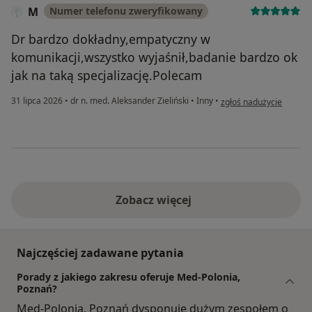
M
Numer telefonu zweryfikowany
Dr bardzo dokładny,empatyczny w
komunikacji,wszystko wyjaśnił,badanie bardzo ok
jak na taką specjalizację.Polecam
w opinii użytkownika M
31 lipca 2026
•
dr n. med. Aleksander Zieliński
•
Inny
•
zgłoś nadużycie
Zobacz więcej
Najczęściej zadawane pytania
Porady z jakiego zakresu oferuje Med-Polonia,
Poznań?
Med-Polonia, Poznań dysponuje dużym zespołem o