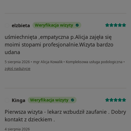
elzbieta
Weryfikacja wizyty
E
uśmiechnięta ,empatyczna p.Alicja zajęła się
moimi stopami profesjonalnie.Wizyta bardzo
udana
5 sierpnia 2026
•
mgr Alicja Kowalik
•
Kompleksowa usługa podologiczna
•
w opinii użytkownika elzbieta
zgłoś nadużycie
Kinga
Weryfikacja wizyty
K
Pierwsza wizyta - lekarz wzbudził zaufanie . Dobry
kontakt z dzieckiem .
4 sierpnia 2026