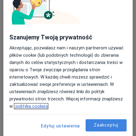
Konsultacja neurologiczna dzieci
300 zł
dr n. med. Paulina
Komasińska-
Szanujemy Twoją prywatność
Piotrowska
neurolog dziecięcy
Akceptując, pozwalasz nam i naszym partnerom używać
plików cookie (lub podobnych technologii) do zbierania
Brak dostępnych specjalistów z wolnymi terminami w tym centrum medycznym.
danych do celów statystycznych i dostarczania treści w
Pokaż profil
oparciu o Twoje zwyczaje przeglądania stron
internetowych. W każdej chwili możesz sprawdzić i
zaktualizować swoje preferencje w ustawieniach. W
ustawieniach znajdziesz również linki do polityk
prywatności stron trzecich. Więcej informacji znajdziesz
w
polityka cookies
Zaakceptuj
Edytuj ustawienia