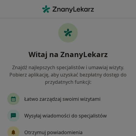
Me
Neurologia Dziecięca • Poznań, wielkopolskie
Filtry
• 1
Ubezpieczenie
Map
Neurologia dziecięca placówki w Poznaniu
Witaj na ZnanyLekarz
Jak działają wyniki wyszukiwania
Znajdź najlepszych specjalistów i umawiaj wizyty.
Pobierz aplikację, aby uzyskać bezpłatny dostęp do
Wybierz swoje ubezpieczenie
przydatnych funkcji:
Łatwo zarządzaj swoimi wizytami
Wysyłaj wiadomości do specjalistów
Otrzymuj powiadomienia