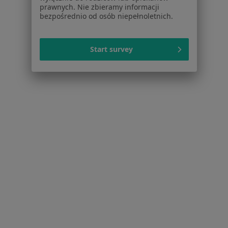
prawnych. Nie zbieramy informacji
Pokaż profil
bezpośrednio od osób niepełnoletnich.
Start survey
1
2
3
Strona Główna
Placówki
Neurologia Dziecięca
Zmień mias
Poznań
Zmień miasto
Serwis
Regulamin
Polityka prywatności pacjentów
Polityka prywatności profesjonalistów
Polityka prywatności dla profesjonalistów, których