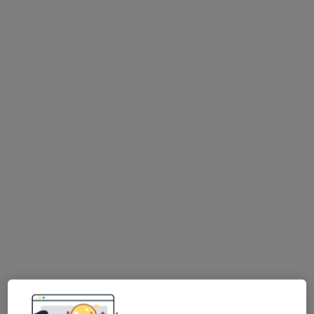
Brak dostępnych specjalistów z wolnymi terminami w tym centrum medycznym.
Pokaż profil
Bezpieczne płatności
KAMZOSMED Centrum Medyczne
·
Więcej
Neurologia dziecięca, Ginekologia, Pediatria
402 opinie
Czarna Droga 39A, Plewiska
•
Mapa