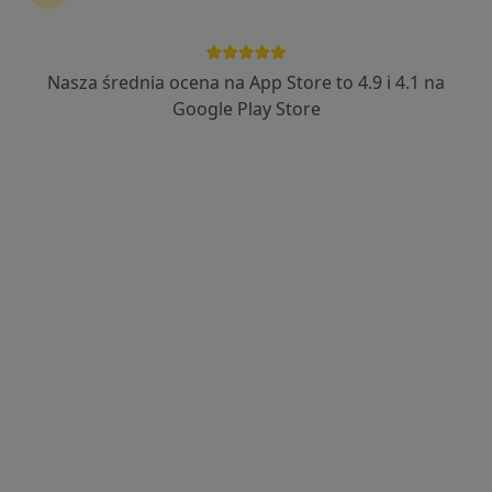
Bezpieczne płatności
Gabinety Lekarskie RENOVATIO-MED
Nasza średnia ocena na App Store to 4.9 i 4.1 na
·
Więcej
Neurologia dziecięca, Chirurgia, Hipertensjologia
Google Play Store
1355 opinii
Milczańska 50A/3, Poznań
•
Mapa
Konsultacja neurologiczna
300 zł
Pokaż więcej usług
dr n. med. Justyna
Frąszczak
neurolog dziecięcy
Brak dostępnych specjalistów z wolnymi terminami w tym centrum medycznym.
Pokaż profil