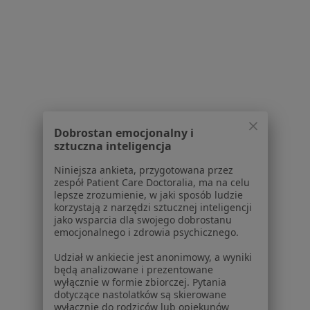
Brak dostępnych specjalistów z wolnymi terminami w tym centrum medycznym.
Pokaż profil
Dobrostan emocjonalny i
sztuczna inteligencja
Niniejsza ankieta, przygotowana przez
zespół Patient Care Doctoralia, ma na celu
Centrum Medyczne NeuroTeam
lepsze zrozumienie, w jaki sposób ludzie
·
Więcej
Neurologia dziecięca, Ortopedia, Fizjoterapia
korzystają z narzędzi sztucznej inteligencji
jako wsparcia dla swojego dobrostanu
506 opinii
emocjonalnego i zdrowia psychicznego.
Św. Wawrzyńca 3B/U1, Poznań
•
Mapa
Udział w ankiecie jest anonimowy, a wyniki
Konsultacja neurologiczna dzieci
300 zł
będą analizowane i prezentowane
wyłącznie w formie zbiorczej. Pytania
Brak dostępnych specjalistów z wolnymi terminami w tym centrum medycznym.
dotyczące nastolatków są skierowane
wyłącznie do rodziców lub opiekunów