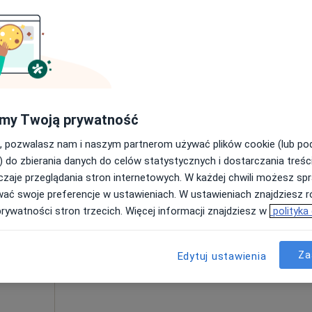
my Twoją prywatność
ie, w obszarach bliskich Twojemu wyszukiwaniu.
, pozwalasz nam i naszym partnerom używać plików cookie (lub p
) do zbierania danych do celów statystycznych i dostarczania treśc
Dziś
Jutro
Pon,
Wt,
zaje przeglądania stron internetowych. W każdej chwili możesz spr
8 Sie
9 Sie
10 Sie
11 Sie
wać swoje preferencje w ustawieniach. W ustawieniach znajdziesz ró
z o.o.
prywatności stron trzecich. Więcej informacji znajdziesz w
polityka
Umawianie online nie jest dostępne
joterapia
Za
Edytuj ustawienia
Pokaż profil