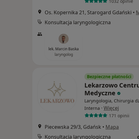
1032 opinie
Os. Kopernika 21, Starogard Gdański
•
Konsultacja laryngologiczna
lek. Marcin Baska
laryngolog
Bezpieczne płatności
Lekarzowo Cent
Medyczne
Laryngologia, Chirurgia dz
·
Więcej
Interna
171 opinii
Piecewska 29/3, Gdańsk
•
Mapa
Konsultacja laryngologiczna