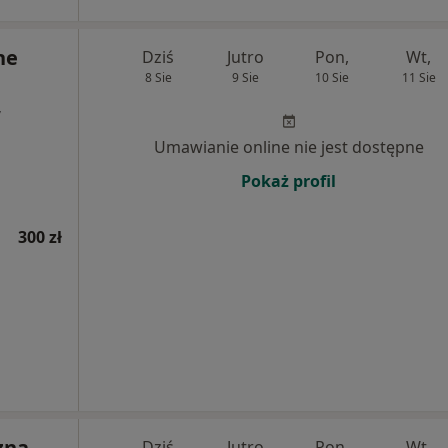
ne
Dziś
Jutro
Pon,
Wt,
8 Sie
9 Sie
10 Sie
11 Sie
,
Umawianie online nie jest dostępne
Pokaż profil
300 zł
zna
Dziś
Jutro
Pon,
Wt,