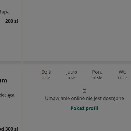
Mapa
200 zł
Dziś
Jutro
Pon,
Wt,
8 Sie
9 Sie
10 Sie
11 Sie
rum
iecięca,
Umawianie online nie jest dostępne
Pokaż profil
od 300 zł