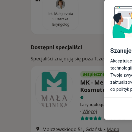
lek. Małgorzata
Slusarska
laryngolog
Dostępni specjaliści
Szanuje
Specjaliści znajdują się poza Tczew, pomorsk
Akceptując
technologii
Bezpieczne płatności
Twoje zwyc
MK - Medycyna i
zaktualizo
Kosmetologia sp. 
do polityk 
Laryngologia, Interna, Fiz
·
Więcej
4317 opinii
Malczewskiego 51, Gdańsk
•
Mapa