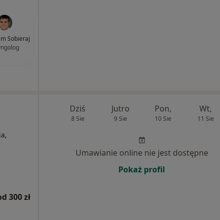
am Sobieraj
yngolog
Dziś
Jutro
Pon,
Wt,
8 Sie
9 Sie
10 Sie
11 Sie
a,
Umawianie online nie jest dostępne
Pokaż profil
od 300 zł