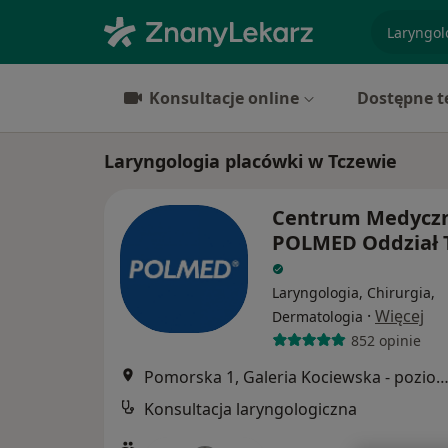
specjaliz
Konsultacje online
Dostępne t
Laryngologia placówki w Tczewie
Centrum Medycz
POLMED Oddział 
Laryngologia, Chirurgia,
·
Więcej
Dermatologia
852 opinie
Pomorska 1, Galeria Kociewska - poziom 2, T
Konsultacja laryngologiczna