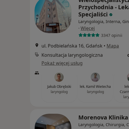
Przychodnia - Lek
Specjaliści
Laryngologia, Interna, Gi
·
Więcej
3347 opinii
ul. Podbielańska 16, Gdańsk
•
Mapa
Konsultacja laryngologiczna
Pokaż więcej usług
Jakub Obrębski
lek. Kamil Wietecha
le
laryngolog
laryngolog
Czarn
lar
Morenova Klinik
Laryngologia, Chirurgia, 