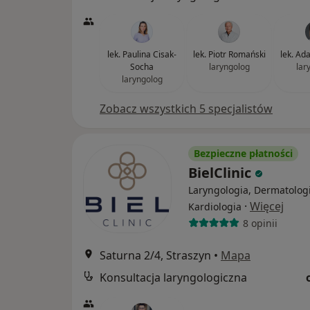
lek. Paulina Cisak-
lek. Piotr Romański
lek. Ad
Socha
laryngolog
lar
laryngolog
Zobacz wszystkich 5 specjalistów
Bezpieczne płatności
BielClinic
Laryngologia, Dermatologi
·
Więcej
Kardiologia
8 opinii
Saturna 2/4, Straszyn
•
Mapa
Konsultacja laryngologiczna