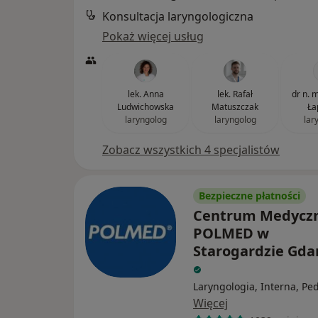
Konsultacja laryngologiczna
Pokaż więcej usług
lek. Anna
lek. Rafał
dr n. 
Ludwichowska
Matuszczak
Ła
laryngolog
laryngolog
lar
Zobacz wszystkich 4 specjalistów
Bezpieczne płatności
Centrum Medycz
POLMED w
Starogardzie Gd
Laryngologia, Interna, Ped
Więcej