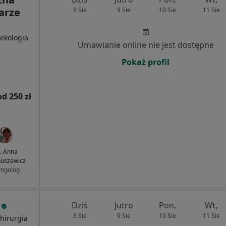
arze
8 Sie
9 Sie
10 Sie
11 Sie
nekologia
Umawianie online nie jest dostępne
Pokaż profil
od 250 zł
k. Anna
uszewicz
yngolog
a
Dziś
Jutro
Pon,
Wt,
8 Sie
9 Sie
10 Sie
11 Sie
Chirurgia