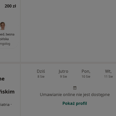
200 zł
med. Iwona
pińska
yngolog
Dziś
Jutro
Pon,
Wt,
8 Sie
9 Sie
10 Sie
11 Sie
ne
ańskim
Umawianie online nie jest dostępne
Pokaż profil
·
iatria