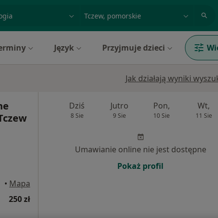
acja, badanie lub nazwisko
miasto lub dzielnica
erminy
Język
Przyjmuje dzieci
Wi
Jak działają wyniki wysz
ne
Dziś
Jutro
Pon,
Wt,
Tczew
8 Sie
9 Sie
10 Sie
11 Sie
Umawianie online nie jest dostępne
Pokaż profil
czew
•
Mapa
250 zł