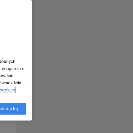
odobnych
i w oparciu o
Śr,
Czw,
Pt,
awdzić i
12 Sie
13 Sie
14 Sie
wnież linki
 cookies
akceptuj