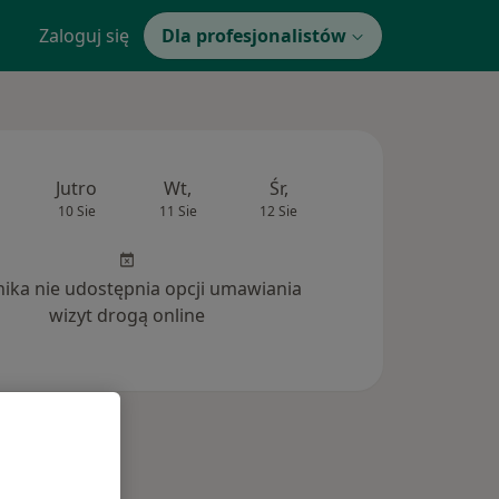
Zaloguj się
Dla profesjonalistów
Jutro
Wt,
Śr,
Czw,
Pt,
10 Sie
11 Sie
12 Sie
13 Sie
14 Si
inika nie udostępnia opcji umawiania
wizyt drogą online