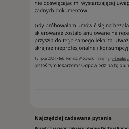
nie poświęcając mi wystarczającej uwag
żadnych dokumentów.
Gdy próbowałam umówić się na bezpłat
skierowanie zostało anulowane na recep
przyszła do tego samego lekarza. Uważ
skrajnie nieprofesjonalne i konsumpcyj
w opinii użyt
18 lipca 2024
•
lek. Tomasz Witkowski
•
Inny
•
zgłoś naduży
Jesteś tym lekarzem? Odpowiedz na tę opin
Najczęściej zadawane pytania
Porady z jakiego zakresu oferuje Oddział Pomo