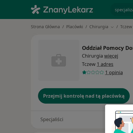
specjaliz
Strona Główna
Placówki
Chirurgia
Tczew
Zmień mias
Oddział Pomocy Do
Chirurgia
więcej
Tczew
1 adres
1 opinia
Przejmij kontrolę nad tą placówką
Specjaliści
Adresy