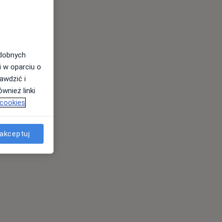
odobnych
i w oparciu o
awdzić i
wnież linki
 cookies
akceptuj