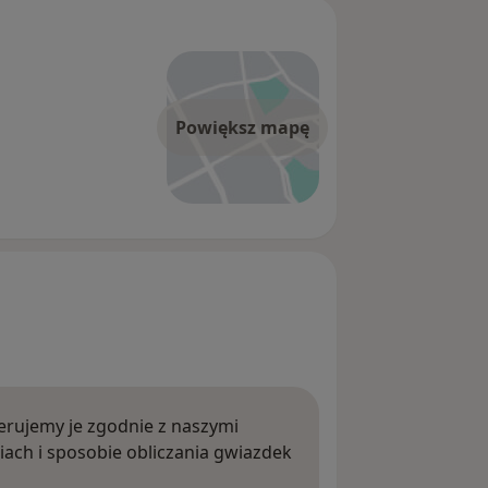
Powiększ mapę
rujemy je zgodnie z naszymi
iach i sposobie obliczania gwiazdek
ięcej o opiniach