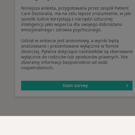
Niniejsza ankieta, przygotowana przez zespół Patient
Care Doctoralia, ma na celu lepsze zrozumienie, w jaki
sposób ludzie korzystają z narzędzi sztucznej
inteligencji jako wsparcia dla swojego dobrostanu
emocjonalnego i zdrowia psychicznego.
Udział w ankiecie jest anonimowy, a wyniki będą
analizowane i prezentowane wyłącznie w formie
zbiorczej. Pytania dotyczące nastolatków są skierowane
wyłącznie do rodziców lub opiekunów prawnych. Nie
zbieramy informacji bezpośrednio od osób
niepełnoletnich.
Start survey
Serwis
Dla pa