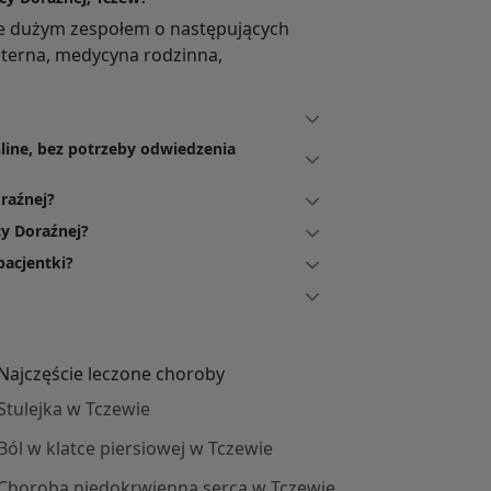
e dużym zespołem o następujących
interna, medycyna rodzinna,
line, bez potrzeby odwiedzenia
raźnej?
y Doraźnej?
pacjentki?
Najczęście leczone choroby
Stulejka w Tczewie
Ból w klatce piersiowej w Tczewie
Choroba niedokrwienna serca w Tczewie