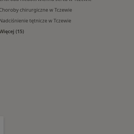
Choroby chirurgiczne w Tczewie
Nadciśnienie tętnicze w Tczewie
Więcej (15)
Więcej w kategorii: Najczęście leczone choroby
e centra medyczne