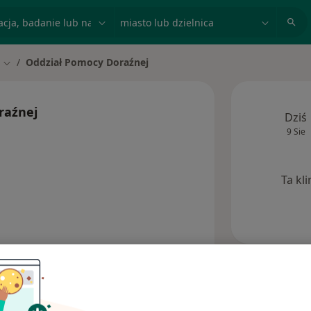
acja, badanie lub nazwisko
miasto lub dzielnica
Oddział Pomocy Doraźnej
to
Zmień miasto
raźnej
Dziś
9 Sie
Ta kl
Opinie