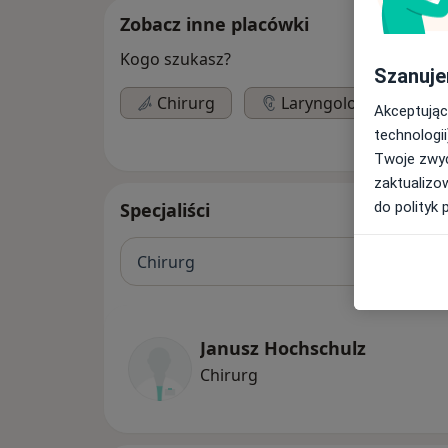
Zobacz inne placówki
Kogo szukasz?
Szanuje
Chirurg
Laryngolog
P
Akceptując
technologii
Twoje zwyc
zaktualizo
do polityk 
Specjaliści
Chirurg
Janusz Hochschulz
Chirurg