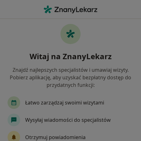
Me
Kardiologia • Tczew, pomorskie
Filtry
• 1
Mapa
Kardiologia placówki w Tczewie
Witaj na ZnanyLekarz
Jak działają wyniki wyszukiwania
Znajdź najlepszych specjalistów i umawiaj wizyty.
Pobierz aplikację, aby uzyskać bezpłatny dostęp do
przydatnych funkcji:
Łatwo zarządzaj swoimi wizytami
Wysyłaj wiadomości do specjalistów
Centrum Medyczne POLMED Oddział
Tczew
Otrzymuj powiadomienia