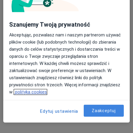
Toruńska 18D, Gdańsk
•
Mapa
Konsultacja kardiologiczna
300 zł
Pokaż więcej usług
Szanujemy Twoją prywatność
Akceptując, pozwalasz nam i naszym partnerom używać
plików cookie (lub podobnych technologii) do zbierania
lek. Jakub Szost
dr n. med. Nader
lek. Piotr Pilecki
danych do celów statystycznych i dostarczania treści w
kardiolog
Elmasri
kardiolog
oparciu o Twoje zwyczaje przeglądania stron
kardiolog
internetowych. W każdej chwili możesz sprawdzić i
Brak dostępnych specjalistów z wolnymi terminami w tym centrum medycznym.
zaktualizować swoje preferencje w ustawieniach. W
ustawieniach znajdziesz również linki do polityk
Pokaż profil
prywatności stron trzecich. Więcej informacji znajdziesz
w
polityka cookies
Zaakceptuj
Edytuj ustawienia