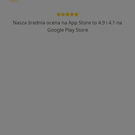
·
Więcej
Kardiologia, Chirurgia, Dermatologia
852 opinie
Pomorska 1, Galeria Kociewska - poziom 2, Tczew
•
Mapa
Nasza średnia ocena na App Store to 4.9 i 4.1 na
Konsultacja kardiologiczna
300 zł
Google Play Store
dr n. med. Damian
dr n. med. Marcin
lek. Agnieszka
Kaufmann
Gawrysiak
Sulska-Rompza
kardiolog
kardiolog
kardiolog
Brak dostępnych specjalistów z wolnymi terminami w tym centrum medycznym.
Pokaż profil
Dostępni specjaliści
Specjaliści znajdują się poza Tczew, pomorskie, w
obszarach bliskich Twojemu wyszukiwaniu.