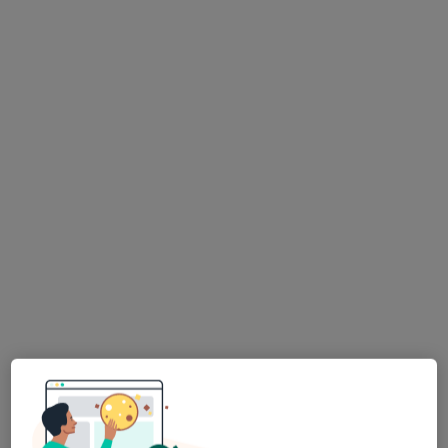
lek. Magdalena
lek. Marek Łaniec
lek. Izabela Pawlak
Tulińska
kardiolog
kardiolog
kardiolog
Brak dostępnych specjalistów z wolnymi terminami w tym centrum medycznym.
Pokaż profil
Bezpieczne płatności
BaltiCOR
·
Więcej
Kardiologia, Interna, Angiologia
223 opinie