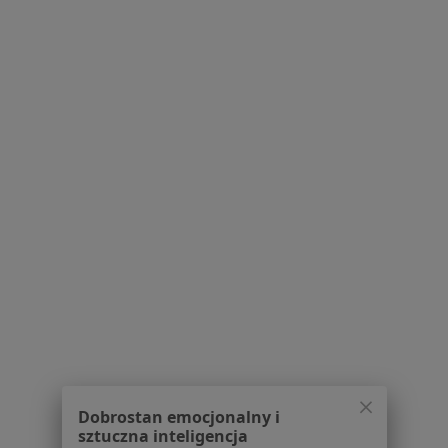
Przychodnia Rogowscy
·
Więcej
Kardiologia, Neurologia, Ortopedia
22 opinie
Adres 1
Adres 2
Jasia i Małgosi 8/4, Tczew
•
Mapa
Brak dostępnych specjalistów z wolnymi terminami w tym centrum medycznym.
Pokaż profil
Dobrostan emocjonalny i
sztuczna inteligencja