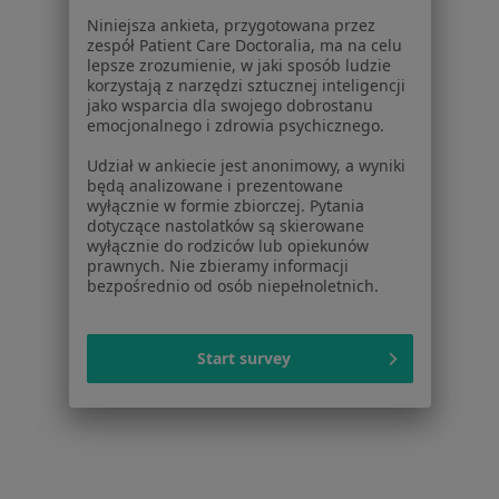
Niniejsza ankieta, przygotowana przez
zespół Patient Care Doctoralia, ma na celu
lepsze zrozumienie, w jaki sposób ludzie
korzystają z narzędzi sztucznej inteligencji
jako wsparcia dla swojego dobrostanu
Szpital Specjalistyczny
emocjonalnego i zdrowia psychicznego.
·
Więcej
Kardiologia, Chirurgia, Pulmonologia
Udział w ankiecie jest anonimowy, a wyniki
3 opinie
będą analizowane i prezentowane
wyłącznie w formie zbiorczej. Pytania
NZOZ Przychodnia Rogowscy ,ul.Jasia i Małgosi 8, Tczew
•
Mapa
dotyczące nastolatków są skierowane
wyłącznie do rodziców lub opiekunów
Brak dostępnych specjalistów z wolnymi terminami w tym centrum medycznym.
prawnych. Nie zbieramy informacji
bezpośrednio od osób niepełnoletnich.
Pokaż profil
Start survey
Strona Główna
Placówki
Kardiologia
Tczew
Zmień miasto
Zmień mi