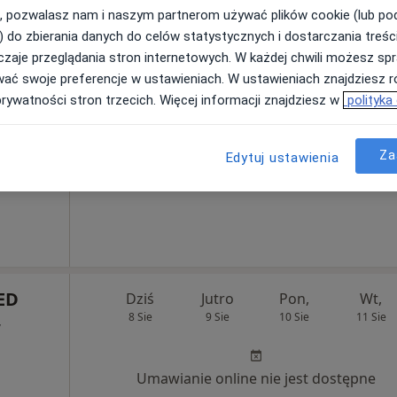
, pozwalasz nam i naszym partnerom używać plików cookie (lub p
) do zbierania danych do celów statystycznych i dostarczania treśc
zaje przeglądania stron internetowych. W każdej chwili możesz spr
ron
Dziś
Jutro
Pon,
Wt,
wać swoje preferencje w ustawieniach. W ustawieniach znajdziesz ró
8 Sie
9 Sie
10 Sie
11 Sie
gia,
prywatności stron trzecich. Więcej informacji znajdziesz w
polityka
Umawianie online nie jest dostępne
Za
Edytuj ustawienia
Pokaż profil
ED
Dziś
Jutro
Pon,
Wt,
8 Sie
9 Sie
10 Sie
11 Sie
,
Umawianie online nie jest dostępne