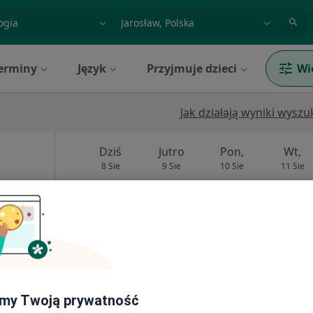
acja, badanie lub nazwisko
miasto lub dzielnica
erminy
Język
Przyjmuje dzieci
Wi
Jak działają wyniki wysz
Dziś
Jutro
Pon,
Wt,
8 Sie
9 Sie
10 Sie
11 Sie
Umawianie online nie jest dostępne
Pokaż profil
my Twoją prywatność