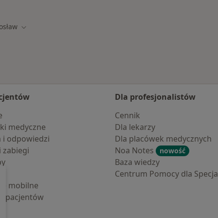
rosław
iasto
Zmień miasto
cjentów
Dla profesjonalistów
e
Cennik
ki medyczne
Dla lekarzy
a i odpowiedzi
Dla placówek medycznych
i zabiegi
Noa Notes
nowość
by
Baza wiedzy
Centrum Pomocy dla Specjal
cje mobilne
la pacjentów