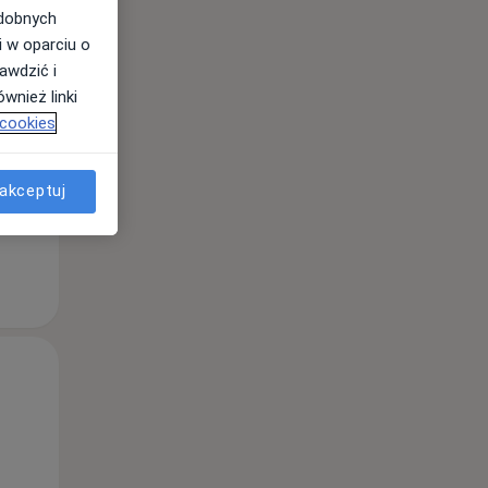
odobnych
i w oparciu o
awdzić i
Śr,
Czw,
Pt,
wnież linki
12 Sie
13 Sie
14 Sie
 cookies
akceptuj
Śr,
Czw,
Pt,
12 Sie
13 Sie
14 Sie