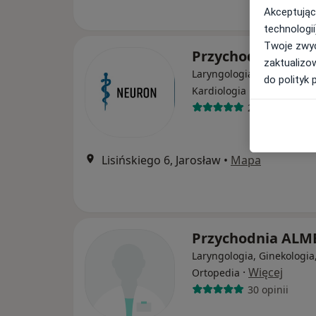
Akceptując
technologii
Twoje zwyc
Przychodnia Neu
zaktualizo
Laryngologia, Endokrynolo
do polityk 
·
Więcej
Kardiologia
25 opinii
Lisińskiego 6, Jarosław
•
Mapa
Przychodnia ALM
Laryngologia, Ginekologia
·
Więcej
Ortopedia
30 opinii