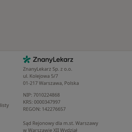
Kontakt
ZnanyLekarz - Strona główna
ZnanyLekarz Sp. z o.o.
ul. Kolejowa 5/7
01-217 Warszawa, Polska
NIP: ⁠7010224868
KRS: ⁠0000347997
isty
REGON: ⁠142276657
Sąd Rejonowy dla m.st. Warszawy
w Warszawie XII Wydział