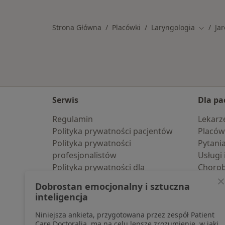
Strona Główna
Placówki
Laryngologia
Ja
Zmień m
Serwis
Dla pa
Regulamin
Lekarz
Polityka prywatności pacjentów
Placów
Polityka prywatności
Pytani
profesjonalistów
Usługi 
Polityka prywatności dla
Choro
profesjonalistów, których dane
Pomoc
Dobrostan emocjonalny i sztuczna
pozyskaliśmy samodzielnie
Aplika
inteligencja
Polityka cookies
Blog d
Niniejsza ankieta, przygotowana przez zespół Patient
Jak działają wyniki wyszukiwania
Care Doctoralia, ma na celu lepsze zrozumienie, w jaki