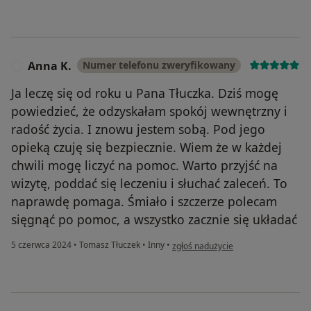
Anna K.
Numer telefonu zweryfikowany
A
Ja leczę się od roku u Pana Tłuczka. Dziś mogę
powiedzieć, że odzyskałam spokój wewnętrzny i
radość życia. I znowu jestem sobą. Pod jego
opieką czuję się bezpiecznie. Wiem że w każdej
chwili mogę liczyć na pomoc. Warto przyjść na
wizytę, poddać się leczeniu i słuchać zaleceń. To
naprawdę pomaga. Śmiało i szczerze polecam
sięgnąć po pomoc, a wszystko zacznie się układać
w opinii użytkownika Anna K.
5 czerwca 2024
•
Tomasz Tłuczek
•
Inny
•
zgłoś nadużycie