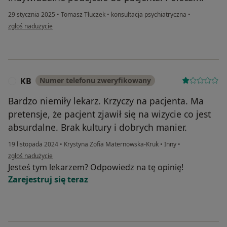
29 stycznia 2025
•
Tomasz Tłuczek
•
konsultacja psychiatryczna
•
w opinii użytkownika Katarzyna
zgłoś nadużycie
KB
Numer telefonu zweryfikowany
K
Bardzo niemiły lekarz. Krzyczy na pacjenta. Ma
pretensje, że pacjent zjawił się na wizycie co jest
absurdalne. Brak kultury i dobrych manier.
19 listopada 2024
•
Krystyna Zofia Maternowska-Kruk
•
Inny
•
w opinii użytkownika KB
zgłoś nadużycie
Jesteś tym lekarzem? Odpowiedz na tę opinię!
Zarejestruj się teraz