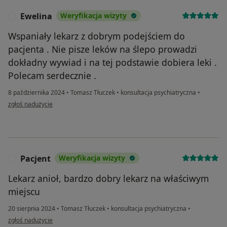
Ewelina
Weryfikacja wizyty
E
Wspaniały lekarz z dobrym podejściem do
pacjenta . Nie pisze leków na ślepo prowadzi
dokładny wywiad i na tej podstawie dobiera leki .
Polecam serdecznie .
8 października 2024
•
Tomasz Tłuczek
•
konsultacja psychiatryczna
•
w opinii użytkownika Ewelina
zgłoś nadużycie
Pacjent
Weryfikacja wizyty
P
Lekarz anioł, bardzo dobry lekarz na właściwym
miejscu
20 sierpnia 2024
•
Tomasz Tłuczek
•
konsultacja psychiatryczna
•
w opinii użytkownika Pacjent
zgłoś nadużycie