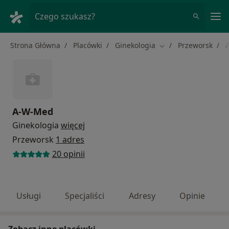
Me
Czego szukasz?
Strona Główna
Placówki
Ginekologia
Przeworsk
Zmień miasto
A-W-Med
Ginekologia
więcej
Przeworsk
1 adres
20 opinii
Usługi
Specjaliści
Adresy
Opinie
Zobacz inne placówki