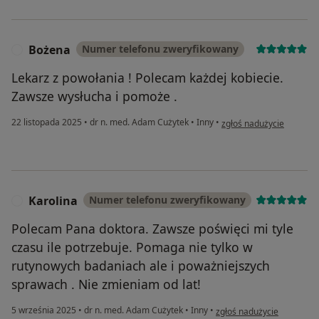
Bożena
Numer telefonu zweryfikowany
B
Lekarz z powołania ! Polecam każdej kobiecie.
Zawsze wysłucha i pomoże .
w opinii użytkownika Bo
22 listopada 2025
•
dr n. med. Adam Cużytek
•
Inny
•
zgłoś nadużycie
Karolina
Numer telefonu zweryfikowany
K
Polecam Pana doktora. Zawsze poświęci mi tyle
czasu ile potrzebuje. Pomaga nie tylko w
rutynowych badaniach ale i poważniejszych
sprawach . Nie zmieniam od lat!
w opinii użytkownika Karol
5 września 2025
•
dr n. med. Adam Cużytek
•
Inny
•
zgłoś nadużycie