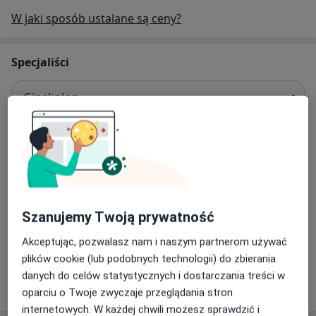
W jaki sposób ustalane są ceny?
Specjaliści
Ginekolog
dr n. med. Adam Cużytek
Ginekolog
22 opinie
Szanujemy Twoją prywatność
Andrzej Kociszewski
Akceptując, pozwalasz nam i naszym partnerom używać
Ginekolog
plików cookie (lub podobnych technologii) do zbierania
danych do celów statystycznych i dostarczania treści w
2 opinie
oparciu o Twoje zwyczaje przeglądania stron
internetowych. W każdej chwili możesz sprawdzić i