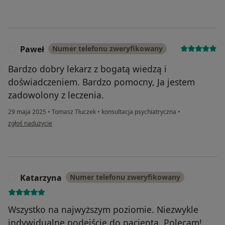
Paweł
Numer telefonu zweryfikowany
P
Bardzo dobry lekarz z bogatą wiedzą i
doświadczeniem. Bardzo pomocny, Ja jestem
zadowolony z leczenia.
29 maja 2025
•
Tomasz Tłuczek
•
konsultacja psychiatryczna
•
w opinii użytkownika Paweł
zgłoś nadużycie
Katarzyna
Numer telefonu zweryfikowany
K
Wszystko na najwyższym poziomie. Niezwykle
indywidualne podejście do pacjenta. Polecam!