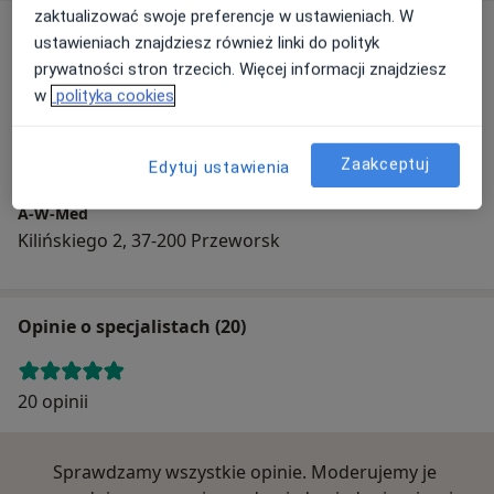
zaktualizować swoje preferencje w ustawieniach. W
Adres
ustawieniach znajdziesz również linki do polityk
prywatności stron trzecich. Więcej informacji znajdziesz
w
polityka cookies
Powiększ mapę
Zaakceptuj
Edytuj ustawienia
A-W-Med
Kilińskiego 2, 37-200 Przeworsk
Opinie o specjalistach (20)
20 opinii
Sprawdzamy wszystkie opinie. Moderujemy je