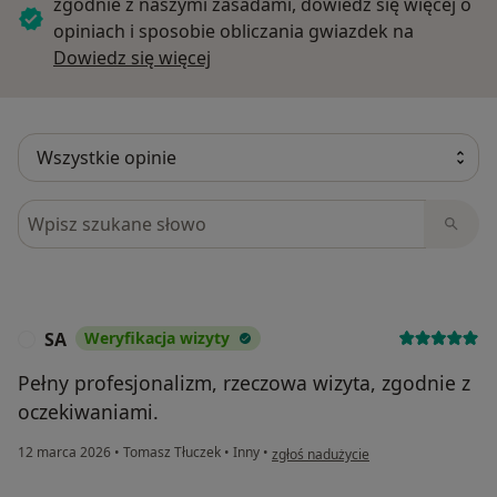
zgodnie z naszymi zasadami, dowiedz się więcej o
opiniach i sposobie obliczania gwiazdek na
Dowiedz się więcej o opiniach
Dowiedz się więcej
Szukaj w opiniach
SA
Weryfikacja wizyty
S
Pełny profesjonalizm, rzeczowa wizyta, zgodnie z
oczekiwaniami.
w opinii użytkownika SA
12 marca 2026
•
Tomasz Tłuczek
•
Inny
•
zgłoś nadużycie