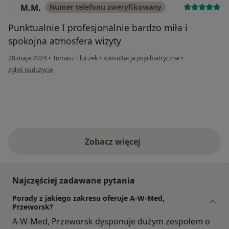
M.M.
Numer telefonu zweryfikowany
M
Punktualnie I profesjonalnie bardzo miła i
spokojna atmosfera wizyty
28 maja 2024
•
Tomasz Tłuczek
•
konsultacja psychiatryczna
•
w opinii użytkownika M.M.
zgłoś nadużycie
Zobacz więcej
Najczęściej zadawane pytania
Porady z jakiego zakresu oferuje A-W-Med,
Przeworsk?
A-W-Med, Przeworsk dysponuje dużym zespołem o