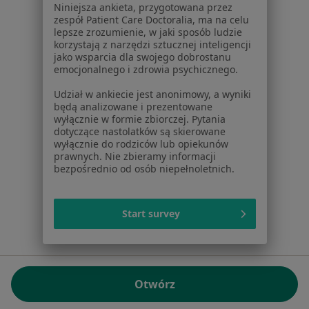
Niniejsza ankieta, przygotowana przez
NIP: ⁠7010224868
zespół Patient Care Doctoralia, ma na celu
lepsze zrozumienie, w jaki sposób ludzie
KRS: ⁠0000347997
korzystają z narzędzi sztucznej inteligencji
REGON: ⁠142276657
jako wsparcia dla swojego dobrostanu
emocjonalnego i zdrowia psychicznego.
Sąd Rejonowy dla m.st. Warszawy w Warszawie XII
Udział w ankiecie jest anonimowy, a wyniki
Wydział Gospodarczy KRS
będą analizowane i prezentowane
wyłącznie w formie zbiorczej. Pytania
Facebook
otwiera się w nowej karcie
dotyczące nastolatków są skierowane
wyłącznie do rodziców lub opiekunów
prawnych. Nie zbieramy informacji
bezpośrednio od osób niepełnoletnich.
otwiera się w nowej karcie
otwiera się w nowej karcie
otwiera się w nowej karcie
otwiera się w nowej karci
otwiera się
otwi
Polska
,
Türkiye
,
España
,
Italia
,
Deutschland
,
Česko
,
otwiera się w nowej karcie
otwiera się w nowej karcie
otwiera się w nowej karcie
otwiera się w nowej kar
otwiera się 
otwier
Portugal
,
México
,
Chile
,
Brasil
,
Argentina
,
Perú
,
Start survey
otwiera się w nowej karc
Colombia
Płatności kartą
ROZPORZĄDZENIE (UE) 2022/2065 (DSA) art. 24:
Otwórz
15.395.179 użytkowników/miesiąc - Czerwiec 2026