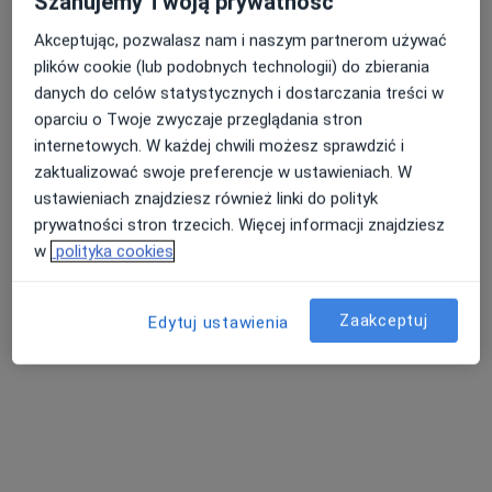
Szanujemy Twoją prywatność
Akceptując, pozwalasz nam i naszym partnerom używać
plików cookie (lub podobnych technologii) do zbierania
Nasza średnia ocena na App Store to 4.9 i 4.1 na
Nie znaleźliśmy specjalistów spełniających
danych do celów statystycznych i dostarczania treści w
Google Play Store
podane kryteria
oparciu o Twoje zwyczaje przeglądania stron
internetowych. W każdej chwili możesz sprawdzić i
Spróbuj zmienić wybraną lokalizację lub wypróbuj
zaktualizować swoje preferencje w ustawieniach. W
konsultacje online ze specjalistami z całego kraju.
ustawieniach znajdziesz również linki do polityk
prywatności stron trzecich. Więcej informacji znajdziesz
Zmień lokalizację
w
polityka cookies
Poszukaj konsultacji online
Zaakceptuj
Edytuj ustawienia
Serwis