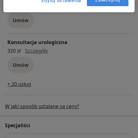
Edytuj ustawienia
konsultacja ortopedyczna
250 zł
Szczegóły
Umów
Konsultacja urologiczna
konsultacja urologiczna
320 zł
Szczegóły
Umów
+ 20 usług
W jaki sposób ustalane są ceny?
Specjaliści