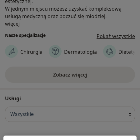
estetycznej.
W jednym miejscu możesz uzyskać kompleksową
usługą medyczną oraz poczuć się młodziej.
O nas
więcej
Nasze specjalizacje
Pokaż wszystkie
Chirurgia
Dermatologia
Dietetyk
Zobacz więcej
Usługi
Wszystkie