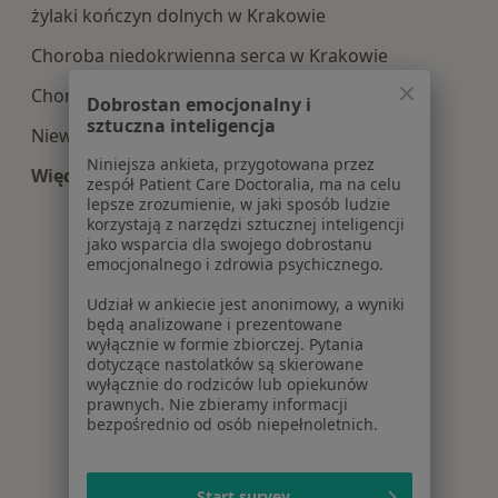
żylaki kończyn dolnych w Krakowie
Choroba niedokrwienna serca w Krakowie
Choroba wieńcowa w Krakowie
Dobrostan emocjonalny i
sztuczna inteligencja
Niewydolność serca w Krakowie
Niniejsza ankieta, przygotowana przez
Więcej (15)
zespół Patient Care Doctoralia, ma na celu
Więcej w kategorii: Najczęście leczone choroby
lepsze zrozumienie, w jaki sposób ludzie
korzystają z narzędzi sztucznej inteligencji
jako wsparcia dla swojego dobrostanu
emocjonalnego i zdrowia psychicznego.
Udział w ankiecie jest anonimowy, a wyniki
będą analizowane i prezentowane
wyłącznie w formie zbiorczej. Pytania
dotyczące nastolatków są skierowane
wyłącznie do rodziców lub opiekunów
prawnych. Nie zbieramy informacji
bezpośrednio od osób niepełnoletnich.
Start survey