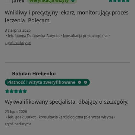
Jarek
Weryfikacja wizyty
J
Wnikliwy i precyzyjny lekarz, monitorujący proces
leczenia. Polecam.
3 sierpnia 2026
•
lek. Joanna Dzigowska-Batycka
•
konsultacja proktologiczna
•
w opinii użytkownika Jarek
zgłoś nadużycie
Bohdan Hrebenko
B
Płatność i wizyta zweryfikowane
Wykwalifikowany specjalista, dbający o szczegóły.
23 lipca 2026
•
lek. Jacek Burkot
•
konsultacja kardiologiczna (pierwsza wizyta)
•
w opinii użytkownika Bohdan Hrebenko
zgłoś nadużycie