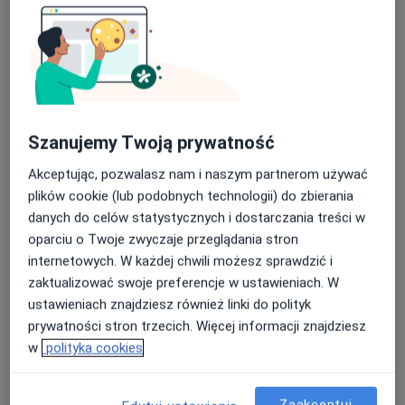
Konsultacja chirurgiczna
Konsultacja chirurgiczna
300 zł
Szczegóły
Umów
Konsultacja nefrologiczna
Szanujemy Twoją prywatność
Konsultacja nefrologiczna
300 zł
Szczegóły
Akceptując, pozwalasz nam i naszym partnerom używać
plików cookie (lub podobnych technologii) do zbierania
Umów
danych do celów statystycznych i dostarczania treści w
oparciu o Twoje zwyczaje przeglądania stron
internetowych. W każdej chwili możesz sprawdzić i
Konsultacja neurologiczna
zaktualizować swoje preferencje w ustawieniach. W
Konsultacja neurologiczna
260 zł
Szczegóły
ustawieniach znajdziesz również linki do polityk
prywatności stron trzecich. Więcej informacji znajdziesz
Umów
w
polityka cookies
Konsultacja ortopedyczna
Zaakceptuj