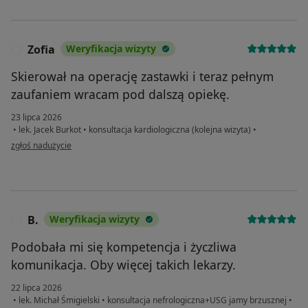
Zofia
Weryfikacja wizyty
Z
Skierował na operację zastawki i teraz pełnym
zaufaniem wracam pod dalszą opiekę.
23 lipca 2026
•
lek. Jacek Burkot
•
konsultacja kardiologiczna (kolejna wizyta)
•
w opinii użytkownika Zofia
zgłoś nadużycie
B.
Weryfikacja wizyty
B
Podobała mi się kompetencja i życzliwa
komunikacja. Oby więcej takich lekarzy.
22 lipca 2026
•
lek. Michał Śmigielski
•
konsultacja nefrologiczna+USG jamy brzusznej
•