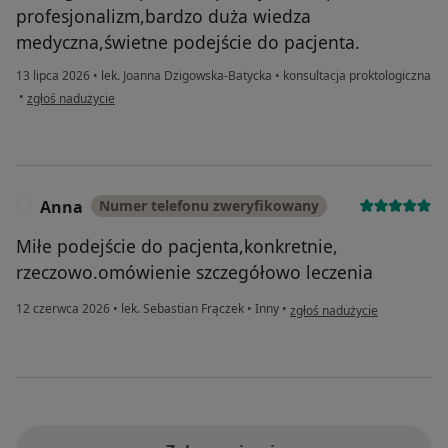
profesjonalizm,bardzo duża wiedza
medyczna,świetne podejście do pacjenta.
13 lipca 2026
•
lek. Joanna Dzigowska-Batycka
•
konsultacja proktologiczna
w opinii użytkownika Anna
•
zgłoś nadużycie
Anna
Numer telefonu zweryfikowany
A
Miłe podejście do pacjenta,konkretnie,
rzeczowo.omówienie szczegółowo leczenia
w opinii użytkownika Anna
12 czerwca 2026
•
lek. Sebastian Frączek
•
Inny
•
zgłoś nadużycie