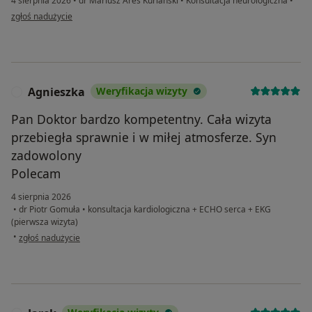
4 sierpnia 2026
•
dr Mariusz Ares Kuriański
•
Konsultacja neurologiczna
•
w opinii użytkownika MN
zgłoś nadużycie
Agnieszka
Weryfikacja wizyty
A
Pan Doktor bardzo kompetentny. Cała wizyta
przebiegła sprawnie i w miłej atmosferze. Syn
zadowolony
Polecam
4 sierpnia 2026
•
dr Piotr Gomuła
•
konsultacja kardiologiczna + ECHO serca + EKG
(pierwsza wizyta)
w opinii użytkownika Agnieszka
•
zgłoś nadużycie