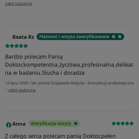
w opinii użytkownika B.
zgłoś nadużycie
Beata Rz
Płatność i wizyta zweryfikowane
B
Bardzo polecam Panią
Doktor,kompetentna,życzliwa,profesinalna,delikat
na w badaniu.Słucha i doradza
14 lipca 2026
•
lek. Joanna Dzigowska-Batycka
•
konsultacja proktologiczna
w opinii użytkownika Beata Rz
•
zgłoś nadużycie
Anna
Weryfikacja wizyty
A
Z całego serca polecam panią Doktor,pełen