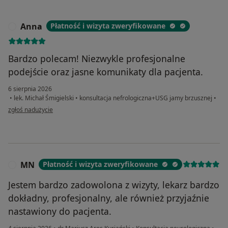
Anna
Płatność i wizyta zweryfikowane
A
Bardzo polecam! Niezwykle profesjonalne
podejście oraz jasne komunikaty dla pacjenta.
6 sierpnia 2026
•
lek. Michał Śmigielski
•
konsultacja nefrologiczna+USG jamy brzusznej
•
w opinii użytkownika Anna
zgłoś nadużycie
MN
Płatność i wizyta zweryfikowane
M
Jestem bardzo zadowolona z wizyty, lekarz bardzo
dokładny, profesjonalny, ale również przyjaźnie
nastawiony do pacjenta.