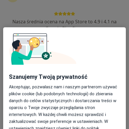
Balticmed Przychodnia
·
Więcej
Kardiologia, Dermatologia, Nefrologia
Nasza średnia ocena na App Store to 4.9 i 4.1 na
1464 opinie
Google Play Store
Rzemieślnicza 4, Mścice
•
Mapa
Brak dostępnych specjalistów z wolnymi terminami w tym centrum medycznym.
Pokaż profil
Szanujemy Twoją prywatność
Akceptując, pozwalasz nam i naszym partnerom używać
plików cookie (lub podobnych technologii) do zbierania
danych do celów statystycznych i dostarczania treści w
oparciu o Twoje zwyczaje przeglądania stron
internetowych. W każdej chwili możesz sprawdzić i
Remedica - Centrum Medyczno-
zaktualizować swoje preferencje w ustawieniach. W
Rehabilitacyjne
ustawieniach znajdziesz również linki do polityk