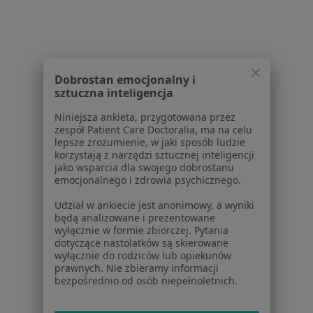
Choroby
Pomoc
Aplikacje mobilne
Blog dla pacjentów
Dobrostan emocjonalny i
Dla profesjonalistów
sztuczna inteligencja
Cennik
Niniejsza ankieta, przygotowana przez
Dla lekarzy
zespół Patient Care Doctoralia, ma na celu
Dla placówek medycznych
lepsze zrozumienie, w jaki sposób ludzie
korzystają z narzędzi sztucznej inteligencji
Noa Notes
nowość
jako wsparcia dla swojego dobrostanu
Baza wiedzy
emocjonalnego i zdrowia psychicznego.
Centrum Pomocy dla Specjalisty
Udział w ankiecie jest anonimowy, a wyniki
Kontakt
będą analizowane i prezentowane
ZnanyLekarz - Strona główna
wyłącznie w formie zbiorczej. Pytania
dotyczące nastolatków są skierowane
ZnanyLekarz Sp. z o.o.
wyłącznie do rodziców lub opiekunów
prawnych. Nie zbieramy informacji
ul. Kolejowa 5/7
bezpośrednio od osób niepełnoletnich.
01-217 Warszawa, Polska