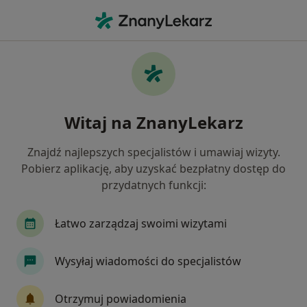
Me
Kardiologia • Koszalin, zachodniopomorskie
Filtry
• 1
Ubezpieczenie
Map
Kardiologia placówki w Koszalinie
Witaj na ZnanyLekarz
Jak działają wyniki wyszukiwania
Znajdź najlepszych specjalistów i umawiaj wizyty.
Pobierz aplikację, aby uzyskać bezpłatny dostęp do
Wybierz swoje ubezpieczenie
przydatnych funkcji:
Łatwo zarządzaj swoimi wizytami
Wysyłaj wiadomości do specjalistów
Otrzymuj powiadomienia