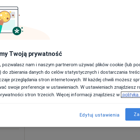
my Twoją prywatność
, pozwalasz nam i naszym partnerom używać plików cookie (lub p
Dziś
Jutro
Pon,
Wt,
) do zbierania danych do celów statystycznych i dostarczania treśc
8 Sie
9 Sie
10 Sie
11 Sie
Pediatria
zaje przeglądania stron internetowych. W każdej chwili możesz spr
wać swoje preferencje w ustawieniach. W ustawieniach znajdziesz ró
prywatności stron trzecich. Więcej informacji znajdziesz w
polityka
Umawianie online nie jest dostępne
Pokaż profil
Za
Edytuj ustawienia