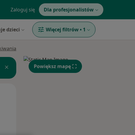
Zaloguj się
Dla profesjonalistów
je dzieci
Więcej filtrów
•
1
ukiwania
Powiększ mapę
Śr,
Czw,
Pt,
12 Sie
13 Sie
14 Sie