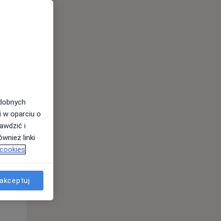
odobnych
Śr,
Czw,
Pt,
i w oparciu o
12 Sie
13 Sie
14 Sie
awdzić i
wnież linki
 cookies
akceptuj