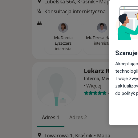
Lubelska 56A, Kraśnik
•
Mapa
Konsultacja internistyczna
lek. Dorota
lek. Teresa Hałabiś
Łyszczarz
internista
internista
Szanuje
Akceptując
Lekarz Rodzinny
technologii
Interna, Medycyna pracy, 
Twoje zwyc
·
Więcej
zaktualizo
4 opinie
do polityk 
Adres 1
Adres 2
Towarowa 1, Kraśnik
•
Mapa