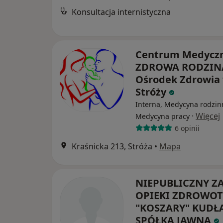
Konsultacja internistyczna
Centrum Medycz
ZDROWA RODZINA
Ośrodek Zdrowia
Stróży
Interna, Medycyna rodzin
·
Więcej
Medycyna pracy
6 opinii
Kraśnicka 213, Stróża
•
Mapa
NIEPUBLICZNY Z
OPIEKI ZDROWOT
"KOSZARY" KUDŁ
SPÓŁKA JAWNA