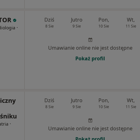
KTOR
Dziś
Jutro
Pon,
Wt,
8 Sie
9 Sie
10 Sie
11 Sie
·
diologia
Umawianie online nie jest dostępne
Pokaż profil
iczny
Dziś
Jutro
Pon,
Wt,
8 Sie
9 Sie
10 Sie
11 Sie
śniku
·
atria
Umawianie online nie jest dostępne
Pokaż profil