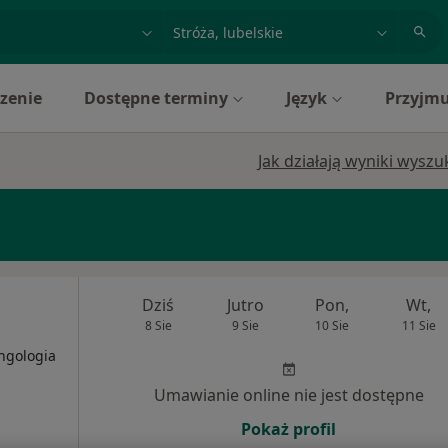
acja, badanie lub nazwisko
miasto lub dzielnica
zenie
Dostępne terminy
Język
Przyjmu
Jak działają wyniki wysz
Dziś
Jutro
Pon,
Wt,
8 Sie
9 Sie
10 Sie
11 Sie
yngologia
Umawianie online nie jest dostępne
Pokaż profil