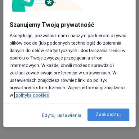
Kościelna 136, Parczew
•
Mapa
Konsultacja internistyczna
Szanujemy Twoją prywatność
Brak dostępnych specjalistów z wolnymi terminami w tym centrum medycznym.
Akceptując, pozwalasz nam i naszym partnerom używać
plików cookie (lub podobnych technologii) do zbierania
Pokaż profil
danych do celów statystycznych i dostarczania treści w
oparciu o Twoje zwyczaje przeglądania stron
internetowych. W każdej chwili możesz sprawdzić i
zaktualizować swoje preferencje w ustawieniach. W
ustawieniach znajdziesz również linki do polityk
prywatności stron trzecich. Więcej informacji znajdziesz
w
polityka cookies
Medica Centrum Edward Kisiel
Zaakceptuj
Edytuj ustawienia
·
Więcej
Interna, Kardiologia, Psychiatria
Zwycięstwa 11, Parczew
•
Mapa