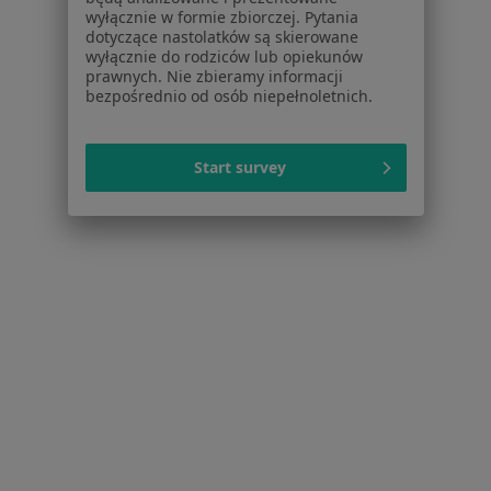
Aplikacje mobilne
wyłącznie w formie zbiorczej. Pytania
Blog dla pacjentów
dotyczące nastolatków są skierowane
wyłącznie do rodziców lub opiekunów
Dla profesjonalistów
prawnych. Nie zbieramy informacji
bezpośrednio od osób niepełnoletnich.
Cennik
Dla lekarzy
Dla placówek medycznych
Start survey
Noa Notes
nowość
Baza wiedzy
Centrum Pomocy dla Specjalisty
Kontakt
ZnanyLekarz - Strona główna
ZnanyLekarz Sp. z o.o.
ul. Kolejowa 5/7
01-217 Warszawa, Polska
NIP: ⁠7010224868
KRS: ⁠0000347997
REGON: ⁠142276657