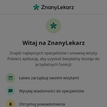
Me
Interna • Parczew, lubelskie
Filtry
• 1
Mapa
Interna placówki w Parczewie
Witaj na ZnanyLekarz
Jak działają wyniki wyszukiwania
Znajdź najlepszych specjalistów i umawiaj wizyty.
Pobierz aplikację, aby uzyskać bezpłatny dostęp do
przydatnych funkcji:
Łatwo zarządzaj swoimi wizytami
Wysyłaj wiadomości do specjalistów
KaMiMED Zespół Psychiatrycznego
Leczenia Środowiskowego
Otrzymuj powiadomienia