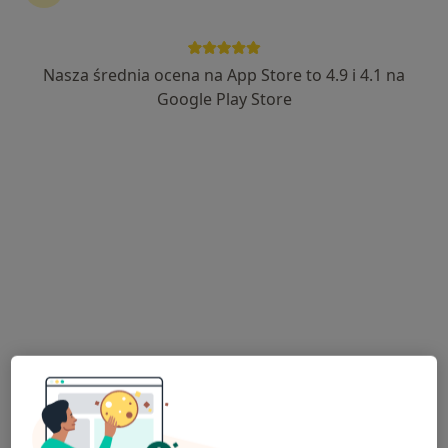
Interna, Psychiatria, Neurologia
1 opinia
Spółdzielcza 10, Parczew
•
Mapa
Nasza średnia ocena na App Store to 4.9 i 4.1 na
Brak dostępnych specjalistów z wolnymi terminami w tym centrum medycznym.
Google Play Store
Pokaż profil
Samodzielny Publiczny Zakład Opieki
Zdrowotnej w Parczewie
·
Więcej
Interna, Anestezjologia, Pediatria
6 opinii