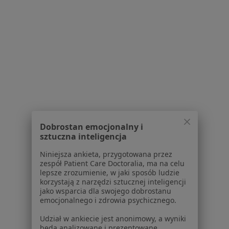
Polityka prywatności dla profesjonalistów, których
dane pozyskaliśmy samodzielnie
Polityka cookies
Jak działają wyniki wyszukiwania
Dostępność
O nas
Praca
Rekrutujemy!
Partnerzy
Centrum prasowe
Kontakt
Dobrostan emocjonalny i
Dla pacjentów
sztuczna inteligencja
Niniejsza ankieta, przygotowana przez
Lekarze
zespół Patient Care Doctoralia, ma na celu
Placówki medyczne
lepsze zrozumienie, w jaki sposób ludzie
Pytania i odpowiedzi
korzystają z narzędzi sztucznej inteligencji
jako wsparcia dla swojego dobrostanu
Usługi i zabiegi
emocjonalnego i zdrowia psychicznego.
Choroby
Pomoc
Udział w ankiecie jest anonimowy, a wyniki
będą analizowane i prezentowane