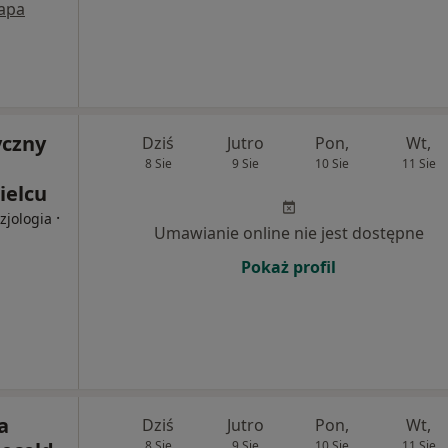
apa
yczny
Dziś
Jutro
Pon,
Wt,
8 Sie
9 Sie
10 Sie
11 Sie
ielcu
·
zjologia
Umawianie online nie jest dostępne
Pokaż profil
a
Dziś
Jutro
Pon,
Wt,
8 Sie
9 Sie
10 Sie
11 Sie