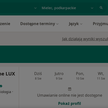
acja, badanie lub nazwisko
miasto lub dzielnica
zenie
Dostępne terminy
Język
Przyjmu
Jak działają wyniki wysz
ne LUX
Dziś
Jutro
Pon,
Wt,
8 Sie
9 Sie
10 Sie
11 Sie
·
iologia
Umawianie online nie jest dostępne
Pokaż profil