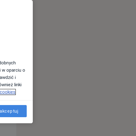
odobnych
i w oparciu o
Śr,
Czw,
Pt,
awdzić i
12 Sie
13 Sie
14 Sie
wnież linki
 cookies
akceptuj