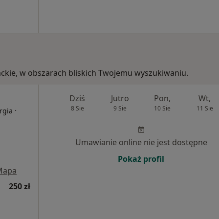
packie, w obszarach bliskich Twojemu wyszukiwaniu.
Dziś
Jutro
Pon,
Wt,
8 Sie
9 Sie
10 Sie
11 Sie
·
rgia
Umawianie online nie jest dostępne
Pokaż profil
Mapa
250 zł