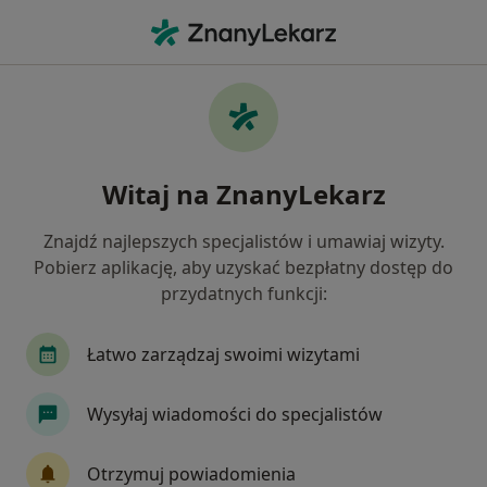
Me
Interna • Grabów nad Prosną, wielkopolskie
Filtry
• 1
Mapa
Interna placówki w Grabowie nad Prosną
Witaj na ZnanyLekarz
Jak działają wyniki wyszukiwania
Znajdź najlepszych specjalistów i umawiaj wizyty.
Pobierz aplikację, aby uzyskać bezpłatny dostęp do
przydatnych funkcji:
Łatwo zarządzaj swoimi wizytami
Wysyłaj wiadomości do specjalistów
Niepubliczny Zakład Podstawowej Opieki
Zdrowotnej w Kraszewicach
Otrzymuj powiadomienia