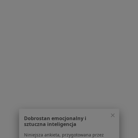
Przemysłowa 11, Ostrzeszów
•
Mapa
Brak dostępnych specjalistów z wolnymi terminami w tym centrum medycznym.
Pokaż profil
Strona Główna
Placówki
Interna
Zmień miasto
Grabów Nad Prosną
Zmień miasto
Serwis
Dobrostan emocjonalny i
sztuczna inteligencja
Regulamin
Niniejsza ankieta, przygotowana przez
Polityka prywatności pacjentów