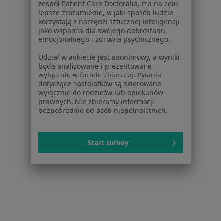
zespół Patient Care Doctoralia, ma na celu
Polityka prywatności profesjonalistów
lepsze zrozumienie, w jaki sposób ludzie
Polityka prywatności dla profesjonalistów, których
korzystają z narzędzi sztucznej inteligencji
jako wsparcia dla swojego dobrostanu
dane pozyskaliśmy samodzielnie
emocjonalnego i zdrowia psychicznego.
Polityka cookies
Jak działają wyniki wyszukiwania
Udział w ankiecie jest anonimowy, a wyniki
będą analizowane i prezentowane
Dostępność
wyłącznie w formie zbiorczej. Pytania
O nas
dotyczące nastolatków są skierowane
Praca
Rekrutujemy!
wyłącznie do rodziców lub opiekunów
prawnych. Nie zbieramy informacji
Partnerzy
bezpośrednio od osób niepełnoletnich.
Centrum prasowe
Kontakt
Start survey
Dla pacjentów
Lekarze
Placówki medyczne
Pytania i odpowiedzi
Usługi i zabiegi
Choroby