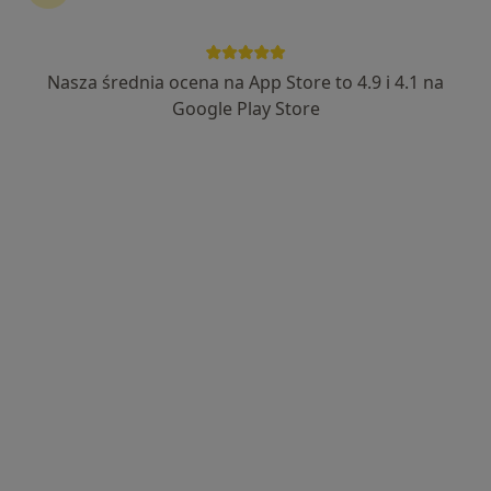
Interna, Medycyna rodzinna, Pediatria
Wieluńska 55, Kraszewice
•
Mapa
Brak dostępnych specjalistów z wolnymi terminami w tym centrum medycznym.
Nasza średnia ocena na App Store to 4.9 i 4.1 na
Google Play Store
Pokaż profil
Samodzielny Publiczny Miejsko-
Gminnego Ośrodka Zdrowia w Mikstacie
Interna, Stomatologia, Pediatria
Mickiewicza 1, Mikstat
•
Mapa