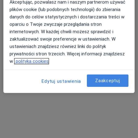
Akceptując, pozwalasz nam i naszym partnerom używać
plików cookie (lub podobnych technologii) do zbierania
danych do celów statystycznych i dostarczania treści w
Dostępni specjaliści
oparciu o Twoje zwyczaje przeglądania stron
internetowych. W każdej chwili możesz sprawdzić i
Specjaliści znajdują się poza Grabów nad Prosną,
zaktualizować swoje preferencje w ustawieniach. W
wielkopolskie, w obszarach bliskich Twojemu
ustawieniach znajdziesz również linki do polityk
wyszukiwaniu.
prywatności stron trzecich. Więcej informacji znajdziesz
w
polityka cookies
Zaakceptuj
Edytuj ustawienia
Przychodnie Penta Hospitals Oleśnica,
Syców, Bierutów (EuroMediCare)
·
Więcej
Interna, Ginekologia, Angiologia
185 opinii