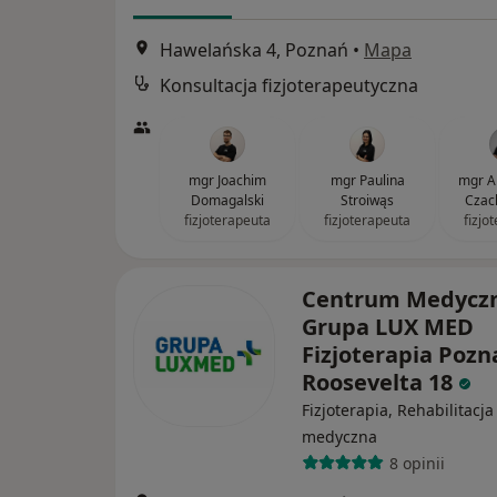
Hawelańska 4, Poznań
•
Mapa
Konsultacja fizjoterapeutyczna
mgr Joachim
mgr Paulina
mgr A
Domagalski
Stroiwąs
Czac
fizjoterapeuta
fizjoterapeuta
fizjo
Centrum Medycz
Grupa LUX MED
Fizjoterapia Pozn
Roosevelta 18
Fizjoterapia, Rehabilitacja
medyczna
8 opinii