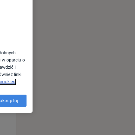
odobnych
i w oparciu o
awdzić i
wnież linki
Pon,
Wt,
Śr,
 cookies
10 Sie
11 Sie
12 Sie
akceptuj