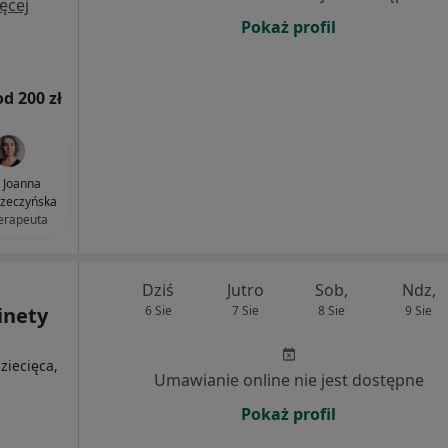
ęcej
Pokaż profil
od 200 zł
 Joanna
zeczyńska
terapeuta
Dziś
Jutro
Sob,
Ndz,
inety
6 Sie
7 Sie
8 Sie
9 Sie
dziecięca,
Umawianie online nie jest dostępne
Pokaż profil