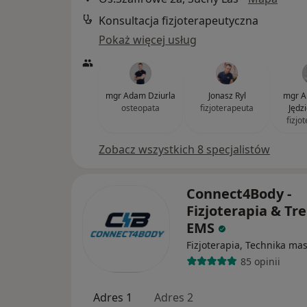
Konsultacja fizjoterapeutyczna
Pokaż więcej usług
mgr Adam Dziurla
Jonasz Ryl
mgr A
osteopata
fizjoterapeuta
Jędz
fizjo
Zobacz wszystkich 8 specjalistów
Connect4Body -
Fizjoterapia & Tr
EMS
Fizjoterapia, Technika ma
85 opinii
Adres 1
Adres 2