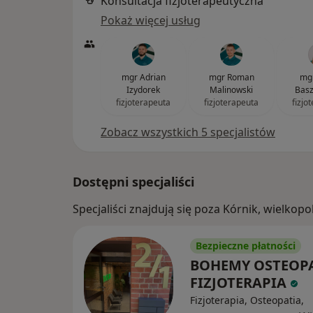
Konsultacja fizjoterapeutyczna
Pokaż więcej usług
mgr Adrian
mgr Roman
mgr
Izydorek
Malinowski
Basz
fizjoterapeuta
fizjoterapeuta
fizjo
Zobacz wszystkich 5 specjalistów
Dostępni specjaliści
Specjaliści znajdują się poza Kórnik, wielko
Bezpieczne płatności
BOHEMY OSTEOPA
FIZJOTERAPIA
Fizjoterapia, Osteopatia,