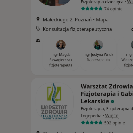
·
Wi
Fizjoterapia dziecięca
74 opinie
Małeckiego 2, Poznań
•
Mapa
Konsultacja fizjoterapeutyczna
mgr Magda
mgr Justyna Wnuk
mgr
Szwagierczak
fizjoterapeuta
Wieszc
fizjoterapeuta
fizjo
Warsztat Zdrowia
Fizjoterapia i Gab
Lekarskie
Fizjoterapia, Fizjoterapia 
·
Więcej
Logopedia
592 opinie