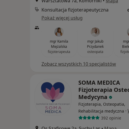
Warsztatowa 7a, Komorniki
•
Mapa
Konsultacja fizjoterapeutyczna
Pokaż więcej usług
mgr Kamila
mgr Jakub
mgr
Miężalska
Przydanek
Biel
fizjoterapeuta
osteopata
fizjo
Zobacz wszystkich 10 specjalistów
SOMA MEDICA
Fizjoterapia Oste
Medycyna
Fizjoterapia, Osteopatia,
·
Rehabilitacja medyczna
392 opinie
Os.Szafirowe 2a, Suchy Las
•
Mapa