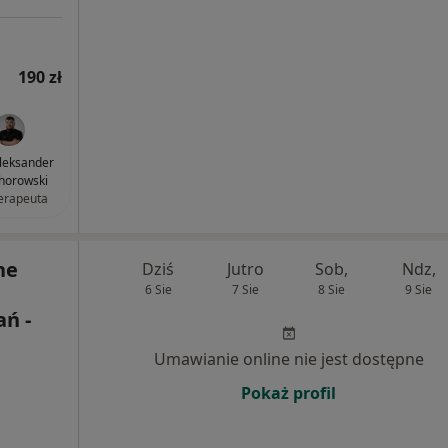
190 zł
leksander
horowski
terapeuta
ne
Dziś
Jutro
Sob,
Ndz,
6 Sie
7 Sie
8 Sie
9 Sie
ań -
Umawianie online nie jest dostępne
Pokaż profil