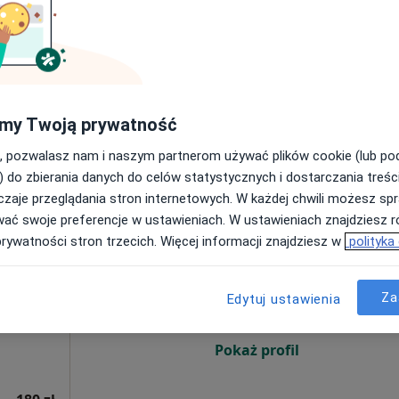
250 zł
my Twoją prywatność
leksandra
, pozwalasz nam i naszym partnerom używać plików cookie (lub p
tajczak
terapeuta
) do zbierania danych do celów statystycznych i dostarczania treśc
zaje przeglądania stron internetowych. W każdej chwili możesz spr
wać swoje preferencje w ustawieniach. W ustawieniach znajdziesz ró
pia
Dziś
Jutro
Sob,
Ndz,
prywatności stron trzecich. Więcej informacji znajdziesz w
polityka
6 Sie
7 Sie
8 Sie
9 Sie
dziecięca,
Za
Edytuj ustawienia
Umawianie online nie jest dostępne
Pokaż profil