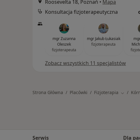
Roosevelta 18, Poznań
•
Mapa
Konsultacja fizjoterapeutyczna
mgr Zuzanna
mgr Jakub Łukasiak
mgr
Oleszek
fizjoterapeuta
Mich
fizjoterapeuta
fizjo
Zobacz wszystkich 11 specjalistów
Strona Główna
Placówki
Fizjoterapia
Kórn
Zmień mi
Serwis
Dla pa