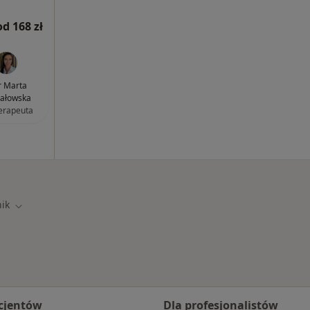
od 168 zł
 Marta
ałowska
terapeuta
ik
asto
Zmień miasto
cjentów
Dla profesjonalistów