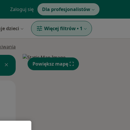
Zaloguj się
Dla profesjonalistów
je dzieci
Więcej filtrów
•
1
ukiwania
Powiększ mapę
Pon,
Wt,
Śr,
10 Sie
11 Sie
12 Sie