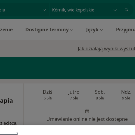
acja, badanie lub nazwisko
miasto lub dzielnica
zenie
Dostępne terminy
Język
Przyjmu
Jak działają wyniki wysz
Dziś
Jutro
Sob,
Ndz,
6 Sie
7 Sie
8 Sie
9 Sie
rapia
Umawianie online nie jest dostępne
dziecięca,
Pokaż profil