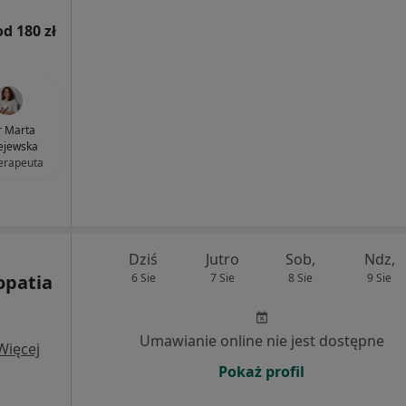
od 180 zł
 Marta
ejewska
terapeuta
Dziś
Jutro
Sob,
Ndz,
opatia
6 Sie
7 Sie
8 Sie
9 Sie
Umawianie online nie jest dostępne
Więcej
Pokaż profil