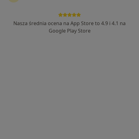
·
Więcej
Fizjoterapia, Osteopatia, Fizjoterapia dziecięca
74 opinie
Małeckiego 2, Poznań
•
Mapa
Nasza średnia ocena na App Store to 4.9 i 4.1 na
Konsultacja fizjoterapeutyczna
od 200 zł
Google Play Store
mgr Magda
mgr Justyna Wnuk
mgr Joanna
Szwagierczak
fizjoterapeuta
Wieszczeczyńska
fizjoterapeuta
fizjoterapeuta
Brak dostępnych specjalistów z wolnymi terminami w tym centrum medycznym.
Pokaż profil