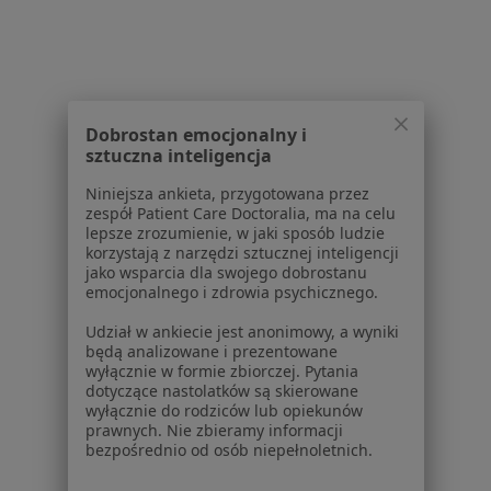
Regulamin
Polityka prywatności pacjentów
Polityka prywatności profesjonalistów
Polityka prywatności dla profesjonalistów, których
Dobrostan emocjonalny i
dane pozyskaliśmy samodzielnie
sztuczna inteligencja
Polityka cookies
Jak działają wyniki wyszukiwania
Niniejsza ankieta, przygotowana przez
zespół Patient Care Doctoralia, ma na celu
Dostępność
lepsze zrozumienie, w jaki sposób ludzie
O nas
korzystają z narzędzi sztucznej inteligencji
Praca
Rekrutujemy!
jako wsparcia dla swojego dobrostanu
emocjonalnego i zdrowia psychicznego.
Partnerzy
Centrum prasowe
Udział w ankiecie jest anonimowy, a wyniki
Kontakt
będą analizowane i prezentowane
wyłącznie w formie zbiorczej. Pytania
Dla pacjentów
dotyczące nastolatków są skierowane
wyłącznie do rodziców lub opiekunów
prawnych. Nie zbieramy informacji
Lekarze
bezpośrednio od osób niepełnoletnich.
Placówki medyczne
Pytania i odpowiedzi