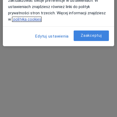
zaktualizować swoje preferencje w ustawieniach. W
ustawieniach znajdziesz również linki do polityk
Pokaż profil
prywatności stron trzecich. Więcej informacji znajdziesz
w
polityka cookies
Zaakceptuj
Edytuj ustawienia
SOMA MEDICA Fizjoterapia Osteopatia
Medycyna
·
Więcej
Fizjoterapia, Osteopatia, Rehabilitacja medyczna
393 opinie
Os.Szafirowe 2a, Suchy Las
•
Mapa
Konsultacja fizjoterapeutyczna
180 zł
Pokaż więcej usług