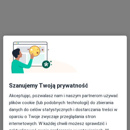
Warsztat Zdrowia Fizjoterapia i Gabinety
Lekarskie
·
Więcej
Fizjoterapia, Fizjoterapia dziecięca, Logopedia
594 opinie
Warsztatowa 7a, Komorniki
•
Mapa
Konsultacja fizjoterapeutyczna
od 180 zł
Pokaż więcej usług
Szanujemy Twoją prywatność
Akceptując, pozwalasz nam i naszym partnerom używać
mgr Kamila
mgr Jakub Przydanek
mgr Marta
Miężalska
osteopata
Bielejewska
plików cookie (lub podobnych technologii) do zbierania
fizjoterapeuta
fizjoterapeuta
danych do celów statystycznych i dostarczania treści w
oparciu o Twoje zwyczaje przeglądania stron
Zobacz wszystkich 10 specjalistów
internetowych. W każdej chwili możesz sprawdzić i
Brak dostępnych specjalistów z wolnymi terminami w tym centrum medycznym.