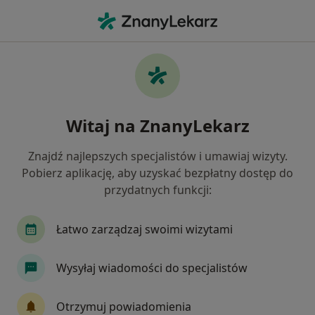
Me
Fizjoterapia • Skórzewo, wielkopolskie
Filtry
• 1
Mapa
Fizjoterapia placówki w Skórzewie
Witaj na ZnanyLekarz
Jak działają wyniki wyszukiwania
Znajdź najlepszych specjalistów i umawiaj wizyty.
Pobierz aplikację, aby uzyskać bezpłatny dostęp do
przydatnych funkcji:
Łatwo zarządzaj swoimi wizytami
Wysyłaj wiadomości do specjalistów
Bezpieczne płatności
BOHEMY OSTEOPATIA I FIZJOTERAPIA
Otrzymuj powiadomienia