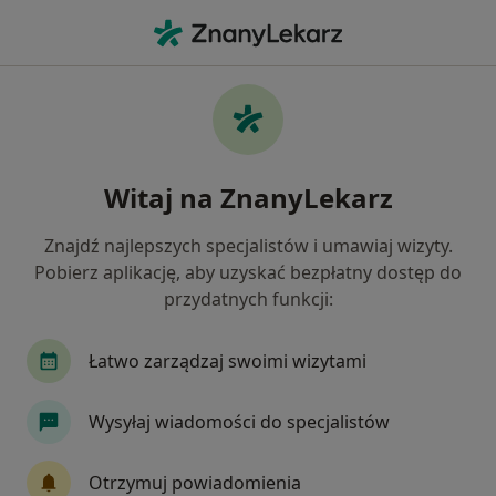
Me
Fizjoterapia • Mosina, wielkopolskie
Filtry
• 1
Ubezpieczenie
Map
Fizjoterapia placówki w Mosinie
Witaj na ZnanyLekarz
Jak działają wyniki wyszukiwania
Znajdź najlepszych specjalistów i umawiaj wizyty.
Pobierz aplikację, aby uzyskać bezpłatny dostęp do
Wybierz swoje ubezpieczenie
przydatnych funkcji:
Łatwo zarządzaj swoimi wizytami
Wysyłaj wiadomości do specjalistów
Otrzymuj powiadomienia