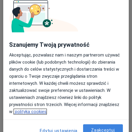
Szanujemy Twoją prywatność
Darmed Fizjoterapia
Akceptując, pozwalasz nam i naszym partnerom używać
Fizjoterapia, Fizjoterapia dziecięca, Rehabilitacja medyczna
plików cookie (lub podobnych technologii) do zbierania
592 opinie
danych do celów statystycznych i dostarczania treści w
oparciu o Twoje zwyczaje przeglądania stron
Nowa 2, Robakowo
•
Mapa
internetowych. W każdej chwili możesz sprawdzić i
Konsultacja fizjoterapeutyczna
180 zł
zaktualizować swoje preferencje w ustawieniach. W
Pokaż więcej usług
ustawieniach znajdziesz również linki do polityk
prywatności stron trzecich. Więcej informacji znajdziesz
w
polityka cookies
mgr Adrian Izydorek
mgr Roman
mgr Paula
fizjoterapeuta
Malinowski
Baszczyńska
Zaakceptuj
Edytuj ustawienia
fizjoterapeuta
fizjoterapeuta