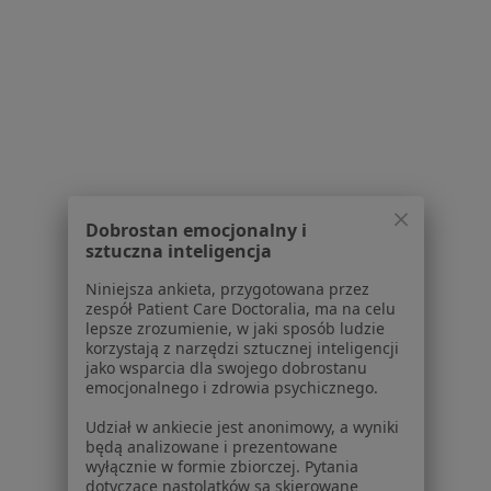
Polityka prywatności profesjonalistów
Polityka prywatności dla profesjonalistów, których
dane pozyskaliśmy samodzielnie
Polityka cookies
Jak działają wyniki wyszukiwania
Dostępność
O nas
Praca
Rekrutujemy!
Dobrostan emocjonalny i
Partnerzy
sztuczna inteligencja
Centrum prasowe
Kontakt
Niniejsza ankieta, przygotowana przez
zespół Patient Care Doctoralia, ma na celu
Dla pacjentów
lepsze zrozumienie, w jaki sposób ludzie
korzystają z narzędzi sztucznej inteligencji
jako wsparcia dla swojego dobrostanu
Lekarze
emocjonalnego i zdrowia psychicznego.
Placówki medyczne
Pytania i odpowiedzi
Udział w ankiecie jest anonimowy, a wyniki
będą analizowane i prezentowane
Usługi i zabiegi
wyłącznie w formie zbiorczej. Pytania
Choroby
dotyczące nastolatków są skierowane