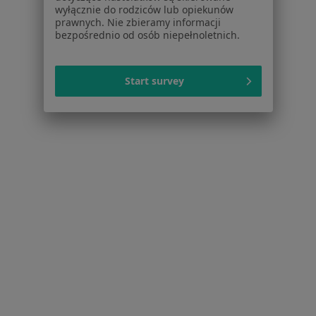
Pomoc
wyłącznie do rodziców lub opiekunów
prawnych. Nie zbieramy informacji
Aplikacje mobilne
bezpośrednio od osób niepełnoletnich.
Blog dla pacjentów
Dla profesjonalistów
Start survey
Cennik
Dla lekarzy
Dla placówek medycznych
Noa Notes
nowość
Baza wiedzy
Centrum Pomocy dla Specjalisty
Kontakt
ZnanyLekarz - Strona główna
ZnanyLekarz Sp. z o.o.
ul. Kolejowa 5/7
01-217 Warszawa, Polska
NIP: ⁠7010224868