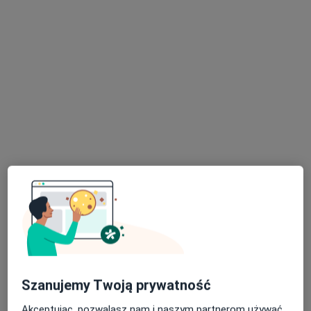
Pokaż profil
Centrum Profilaktyki i Terapii Filia w
Grodzisku Mazowieckim
Dietetyka
Kościuszki 29, Grodzisk Mazowiecki
•
Mapa
Brak dostępnych specjalistów z wolnymi terminami w tym centrum medycznym.
Szanujemy Twoją prywatność
Pokaż profil
Akceptując, pozwalasz nam i naszym partnerom używać