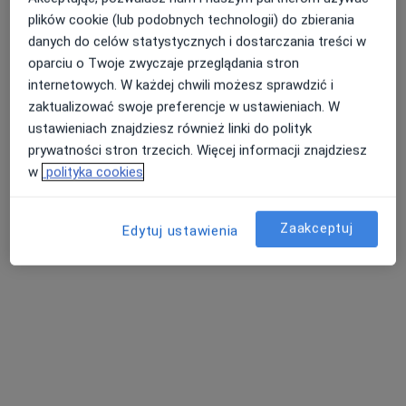
plików cookie (lub podobnych technologii) do zbierania
danych do celów statystycznych i dostarczania treści w
Dostępne konsultacje online
oparciu o Twoje zwyczaje przeglądania stron
internetowych. W każdej chwili możesz sprawdzić i
Specjaliści w Twojej okolicy nie mają dostępności dla
zaktualizować swoje preferencje w ustawieniach. W
wizyt stacjonarnych. Sprawdź konsultacje online.
ustawieniach znajdziesz również linki do polityk
prywatności stron trzecich. Więcej informacji znajdziesz
w
polityka cookies
Zaakceptuj
Edytuj ustawienia
Bezpieczne płatności
Przedsiębiorstwo Lecznicze Niepubliczny
Zakład Opieki Zdrowotnej Mental Punkt
sp. z o.o.
·
Więcej
Dietetyk, Psychiatria, Psychiatria dziecięca