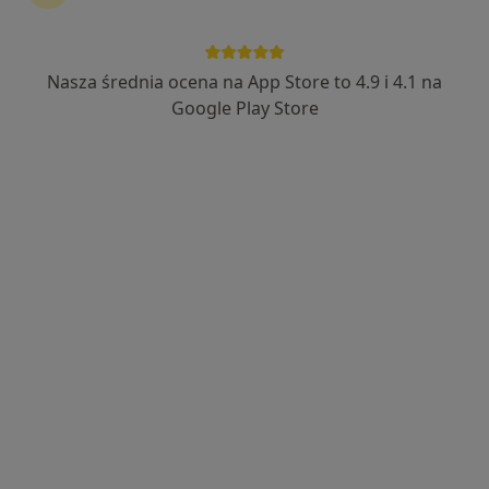
AMEDS Centrum Medyczne
·
Więcej
Nasza średnia ocena na App Store to 4.9 i 4.1 na
Dietetyka, Interna, Kardiologia
131 opinii
Google Play Store
Jana Kilińskiego 11, Grodzisk Mazowiecki
•
Mapa
Brak dostępnych specjalistów z wolnymi terminami w tym centrum medycznym.
Pokaż profil
Przychodnia Progress Clinic