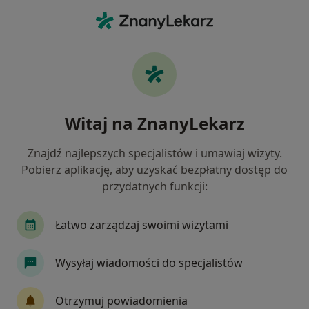
Me
Dietetyk • Grodzisk Mazowiecki, mazowieckie
Filtry
• 1
Ubezpieczenie
Map
Dietetyk placówki w Grodzisku
Witaj na ZnanyLekarz
Mazowieckim
Jak działają wyniki wyszukiwania
Znajdź najlepszych specjalistów i umawiaj wizyty.
Pobierz aplikację, aby uzyskać bezpłatny dostęp do
przydatnych funkcji:
Wybierz swoje ubezpieczenie
Łatwo zarządzaj swoimi wizytami
Wysyłaj wiadomości do specjalistów
Otrzymuj powiadomienia