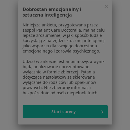
Dobrostan emocjonalny i
sztuczna inteligencja
mgr Klaudia Kraska-
Kubicka
Niniejsza ankieta, przygotowana przez
dietetyk
zespół Patient Care Doctoralia, ma na celu
lepsze zrozumienie, w jaki sposób ludzie
Brak dostępnych specjalistów z wolnymi terminami w tym centrum medycznym.
korzystają z narzędzi sztucznej inteligencji
jako wsparcia dla swojego dobrostanu
Pokaż profil
emocjonalnego i zdrowia psychicznego.
Udział w ankiecie jest anonimowy, a wyniki
będą analizowane i prezentowane
wyłącznie w formie zbiorczej. Pytania
dotyczące nastolatków są skierowane
wyłącznie do rodziców lub opiekunów
prawnych. Nie zbieramy informacji
bezpośrednio od osób niepełnoletnich.
Start survey
Bezpieczne płatności
Allmedis - Gabinety Lekarskie Vistula