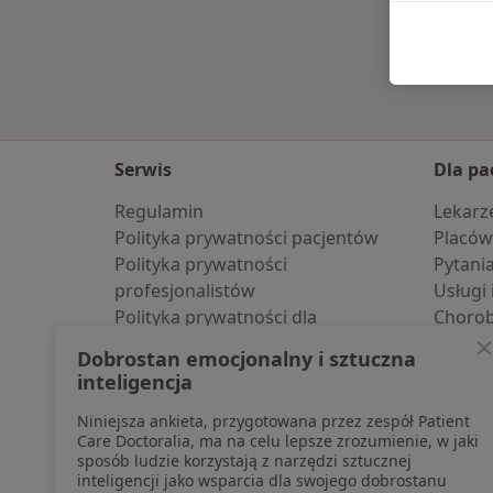
Serwis
Dla pa
Regulamin
Lekarz
Polityka prywatności pacjentów
Placów
Polityka prywatności
Pytani
profesjonalistów
Usługi 
Polityka prywatności dla
Choro
profesjonalistów, których dane
Pomoc
Dobrostan emocjonalny i sztuczna
pozyskaliśmy samodzielnie
Aplika
inteligencja
Polityka cookies
Blog d
Niniejsza ankieta, przygotowana przez zespół Patient
Jak działają wyniki wyszukiwania
Care Doctoralia, ma na celu lepsze zrozumienie, w jaki
Dostępność
sposób ludzie korzystają z narzędzi sztucznej
O nas
inteligencji jako wsparcia dla swojego dobrostanu