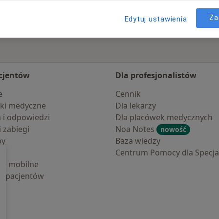
Za
Edytuj ustawienia
cjentów
Dla profesjonalistów
e
Cennik
ki medyczne
Dla lekarzy
a i odpowiedzi
Dla placówek medycznych
i zabiegi
Noa Notes
nowość
by
Baza wiedzy
Centrum Pomocy dla Specjal
cje mobilne
la pacjentów