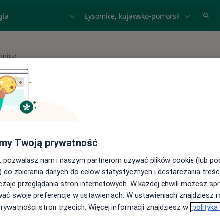
acja, badanie lub nazwisko
miasto lub dzielnica
omice
asto
 spełniających podane kryteria
my Twoją prywatność
buj konsultacje online ze specjalistami z
, pozwalasz nam i naszym partnerom używać plików cookie (lub p
) do zbierania danych do celów statystycznych i dostarczania treśc
cji online
zaje przeglądania stron internetowych. W każdej chwili możesz spr
wać swoje preferencje w ustawieniach. W ustawieniach znajdziesz ró
prywatności stron trzecich. Więcej informacji znajdziesz w
polityka