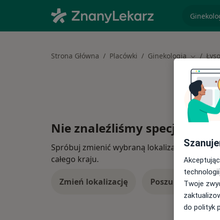
specjaliz
Strona Główna
Placówki
Ginekologia
Łys
Zmień mi
Nie znaleźliśmy specjalistów
Szanuje
Spróbuj zmienić wybraną lokalizację lub wypró
całego kraju.
Akceptując
technologii
Zmień lokalizację
Poszukaj konsulta
Twoje zwyc
zaktualizo
do polityk 