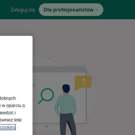
Zaloguj się
Dla profesjonalistów
odobnych
i w oparciu o
awdzić i
wnież linki
 cookies