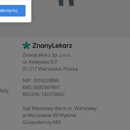
akceptuj
Kontakt
ZnanyLekarz - Strona główna
ZnanyLekarz Sp. z o.o.
ul. Kolejowa 5/7
01-217 Warszawa, Polska
NIP: ⁠7010224868
KRS: ⁠0000347997
isty
REGON: ⁠142276657
Sąd Rejonowy dla m.st. Warszawy
w Warszawie XII Wydział
Gospodarczy KRS