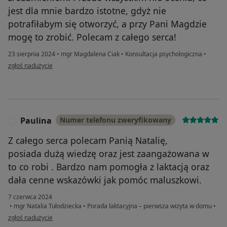
jest dla mnie bardzo istotne, gdyż nie
potrafiłabym się otworzyć, a przy Pani Magdzie
mogę to zrobić. Polecam z całego serca!
23 sierpnia 2024
•
mgr Magdalena Ciak
•
Konsultacja psychologiczna
•
w opinii użytkownika AS
zgłoś nadużycie
Paulina
Numer telefonu zweryfikowany
P
Z całego serca polecam Panią Natalię,
posiada dużą wiedzę oraz jest zaangażowana w
to co robi . Bardzo nam pomogła z laktacją oraz
dała cenne wskazówki jak pomóc maluszkowi.
7 czerwca 2024
•
mgr Natalia Tułodziecka
•
Porada laktacyjna – pierwsza wizyta w domu
•
w opinii użytkownika Paulina
zgłoś nadużycie