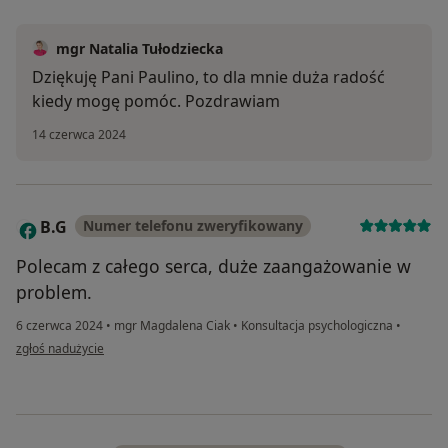
mgr Natalia Tułodziecka
Dziękuję Pani Paulino, to dla mnie duża radość
kiedy mogę pomóc. Pozdrawiam
14 czerwca 2024
B.G
Numer telefonu zweryfikowany
B
Polecam z całego serca, duże zaangażowanie w
problem.
6 czerwca 2024
•
mgr Magdalena Ciak
•
Konsultacja psychologiczna
•
w opinii użytkownika B.G
zgłoś nadużycie