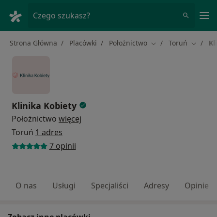
Me
Czego szukasz?
Strona Główna
Placówki
Położnictwo
Toruń
Kl
Zmień miasto
Zmień m
Klinika Kobiety
Położnictwo
więcej
Toruń
1 adres
7 opinii
O nas
Usługi
Specjaliści
Adresy
Opinie
Zobacz inne placówki