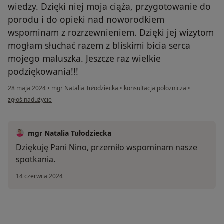
wiedzy. Dzięki niej moja ciąża, przygotowanie do
porodu i do opieki nad noworodkiem
wspominam z rozrzewnieniem. Dzięki jej wizytom
mogłam słuchać razem z bliskimi bicia serca
mojego maluszka. Jeszcze raz wielkie
podziękowania!!!
28 maja 2024
•
mgr Natalia Tułodziecka
•
konsultacja położnicza
•
w opinii użytkownika Nina
zgłoś nadużycie
mgr Natalia Tułodziecka
Dziękuję Pani Nino, przemiło wspominam nasze
spotkania.
14 czerwca 2024