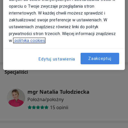
oparciu o Twoje zwyczaje przeglądania stron
Porada laktacyjna - kolejna wizyta w domu
internetowych. W każdej chwili możesz sprawdzić i
170 zł
zaktualizować swoje preferencje w ustawieniach. W
ustawieniach znajdziesz również linki do polityk
+ 11 usług
prywatności stron trzecich. Więcej informacji znajdziesz
w
polityka cookies
W jaki sposób ustalane są ceny?
Zaakceptuj
Edytuj ustawienia
Specjaliści
mgr Natalia Tułodziecka
Położna/położny
15 opinii