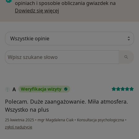
opiniach i sposobie obliczania gwiazdek na
Dowiedz się więcej o opiniach
Dowiedz się więcej
Szukaj w opiniach
A
Weryfikacja wizyty
Polecam. Duże zaangażowanie. Miła atmosfera.
Wszystko na plus
25 kwietnia 2025
•
mgr Magdalena Ciak
•
Konsultacja psychologiczna
•
w opinii użytkownika A
zgłoś nadużycie