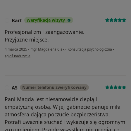
Bart
Weryfikacja wizyty
B
Profesjonalizm i zaangażowanie.
Przyjazne miejsce.
4 marca 2025
•
mgr Magdalena Ciak
•
Konsultacja psychologiczna
•
w opinii użytkownika Bart
zgłoś nadużycie
AS
Numer telefonu zweryfikowany
A
Pani Magda jest niesamowicie ciepłą i
empatyczną osobą. W jej gabinecie panuje miła
atmosfera dająca poczucie bezpieczeństwa.
Potrafi uważnie słuchać i wykazuje się ogromnym
zrozumieniem. Przede wszystkim nie ocenia, co