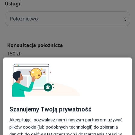
Usługi
Położnictwo
Konsultacja położnicza
150 zł
Porada laktacyjna
160 zł
Wizyta domowa
Od 200 zł
Szanujemy Twoją prywatność
Akceptując, pozwalasz nam i naszym partnerom używać
Porada laktacyjna – pierwsza wizyta
plików cookie (lub podobnych technologii) do zbierania
160 zł
danych do celów statystycznych i dostarczania treści w