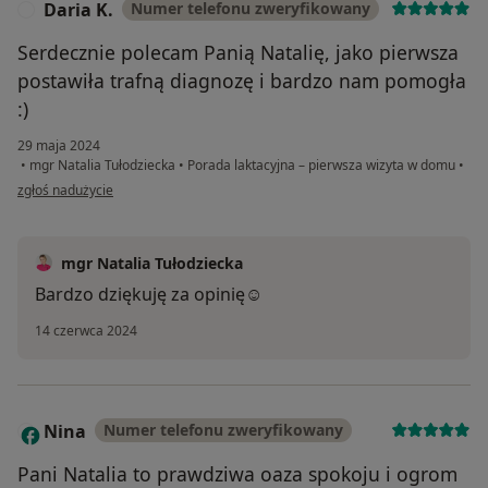
Daria K.
Numer telefonu zweryfikowany
D
Serdecznie polecam Panią Natalię, jako pierwsza
postawiła trafną diagnozę i bardzo nam pomogła
:)
29 maja 2024
•
mgr Natalia Tułodziecka
•
Porada laktacyjna – pierwsza wizyta w domu
•
w opinii użytkownika Daria K.
zgłoś nadużycie
mgr Natalia Tułodziecka
Bardzo dziękuję za opinię☺️
14 czerwca 2024
Nina
Numer telefonu zweryfikowany
N
Pani Natalia to prawdziwa oaza spokoju i ogrom