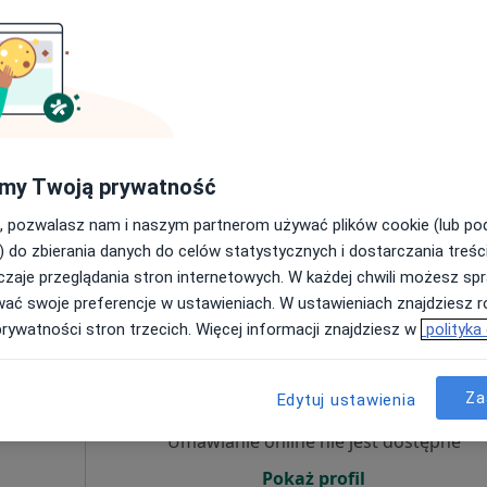
200 zł
my Twoją prywatność
, pozwalasz nam i naszym partnerom używać plików cookie (lub p
) do zbierania danych do celów statystycznych i dostarczania treśc
zaje przeglądania stron internetowych. W każdej chwili możesz spr
wać swoje preferencje w ustawieniach. W ustawieniach znajdziesz ró
prywatności stron trzecich. Więcej informacji znajdziesz w
polityka
Dziś
Jutro
Ndz,
Pon,
7 Sie
8 Sie
9 Sie
10 Sie
Za
Edytuj ustawienia
Umawianie online nie jest dostępne
Pokaż profil