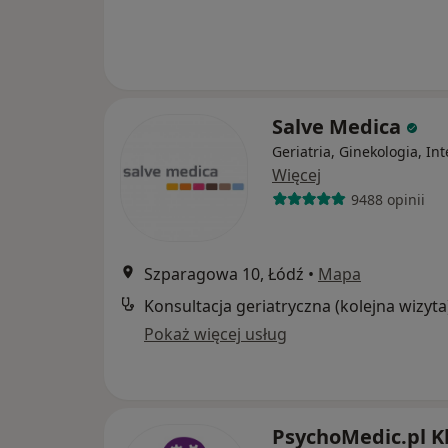
Salve Medica
Geriatria, Ginekologia, In
Więcej
9488 opinii
Szparagowa 10, Łódź
•
Mapa
Konsultacja geriatryczna (kolejna wizyta
Pokaż więcej usług
PsychoMedic.pl Kl