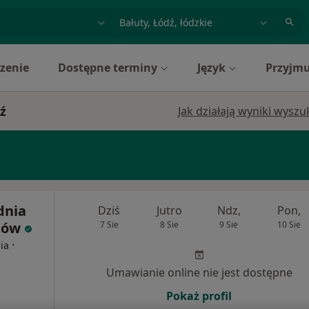
acja, badanie lub nazwisko
miasto lub dzielnica
zenie
Dostępne terminy
Język
Przyjmu
ź
Jak działają wyniki wysz
dnia
Dziś
Jutro
Ndz,
Pon,
stów
7 Sie
8 Sie
9 Sie
10 Sie
·
ia
Umawianie online nie jest dostępne
Pokaż profil