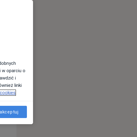
odobnych
i w oparciu o
awdzić i
wnież linki
 cookies
Wt,
Śr,
Czw,
11 Sie
12 Sie
13 Sie
akceptuj