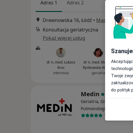
Adres 1
Adres 2
Drewnowska 16, Łódź
•
Mapa
Konsultacja geriatryczna
Pokaż więcej usług
Szanuje
Akceptując
dr n. med. Łukasz
dr n. med. Monika
Kroc
Rynkowska-Kidawa
technologii
internista
geriatra
Twoje zwyc
zaktualizo
do polityk 
Medin
Geriatria, Ginekologia,
·
Więcej
Pulmonologia
1399 opinii