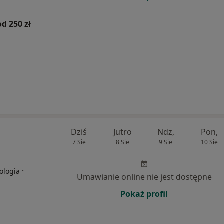
od 250 zł
Dziś
Jutro
Ndz,
Pon,
7 Sie
8 Sie
9 Sie
10 Sie
·
iologia
Umawianie online nie jest dostępne
Pokaż profil