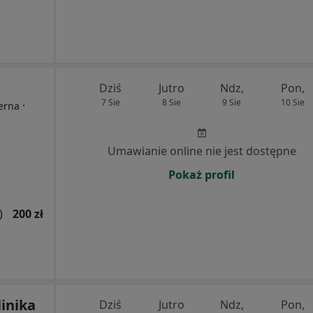
Dziś
Jutro
Ndz,
Pon,
7 Sie
8 Sie
9 Sie
10 Sie
·
terna
Umawianie online nie jest dostępne
Pokaż profil
)
200 zł
inika
Dziś
Jutro
Ndz,
Pon,