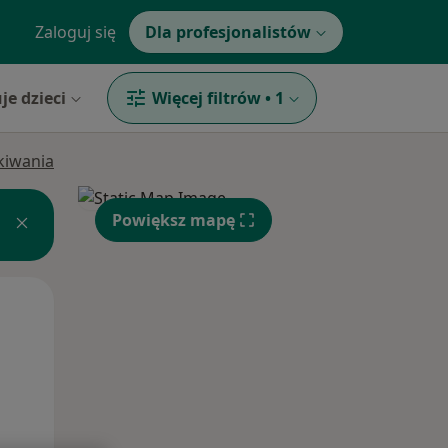
Zaloguj się
Dla profesjonalistów
je dzieci
Więcej filtrów
•
1
ukiwania
Powiększ mapę
Wt,
Śr,
Czw,
11 Sie
12 Sie
13 Sie