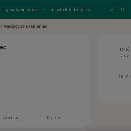
acja, badanie lub nazwisko
miasto lub dzielnica
Medycyna Grabieniec
ień miasto
ec
Dziś
7 Sie
Ta kl
Adresy
Opinie