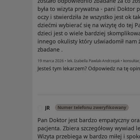
zostało odpowiednio zbadane za co zos
była to wizyta prywatna - pani Doktor 
oczy i stwierdziła że wszystko jest ok t
dziećmi wybierać się na wizytę do tej P
dzieci jest o wiele bardziej skompliko
innego okulisty który uświadomił nam ż
zbadane .
19 marca 2026
•
lek. Izabella Pawlak-Andrzejak
•
konsultac
Jesteś tym lekarzem? Odpowiedz na tę opin
JR
Numer telefonu zweryfikowany
J
Pan Doktor jest bardzo empatyczny o
pacjenta. Zbiera szczegółowy wywiad lek
Wizyta przebiega w bardzo miłej i spoko