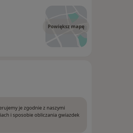
Powiększ mapę
rujemy je zgodnie z naszymi
iach i sposobie obliczania gwiazdek
ięcej o opiniach