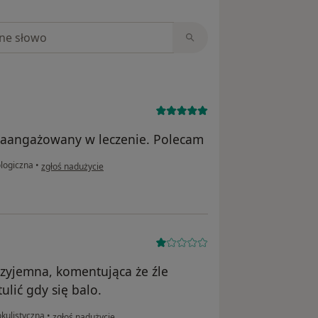
niach
Zaangażowany w leczenie. Polecam
w opinii użytkownika ZS
ologiczna
•
zgłoś nadużycie
rzyjemna, komentująca że źle
ulić gdy się balo.
w opinii użytkownika P .
okulistyczna
•
zgłoś nadużycie