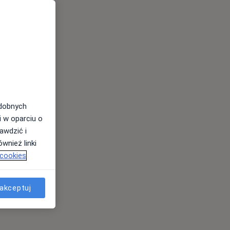
odobnych
i w oparciu o
awdzić i
wnież linki
 cookies
akceptuj