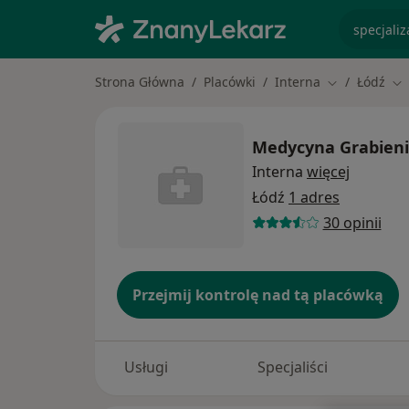
specjaliz
Strona Główna
Placówki
Interna
Łódź
Zmień miasto
Zm
Medycyna Grabieni
Interna
więcej
Łódź
1 adres
30 opinii
Przejmij kontrolę nad tą placówką
Usługi
Specjaliści