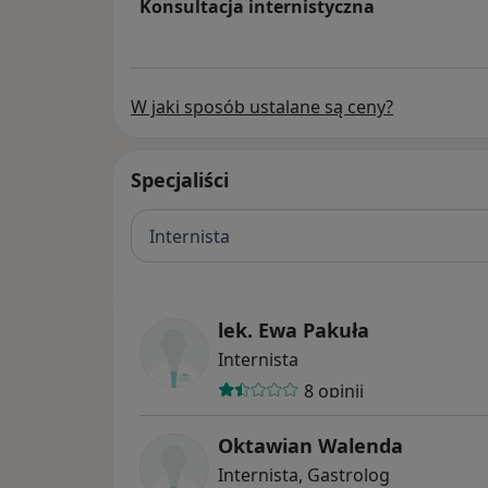
Konsultacja internistyczna
W jaki sposób ustalane są ceny?
Specjaliści
Internista
lek. Ewa Pakuła
Internista
8 opinii
Oktawian Walenda
Internista, Gastrolog