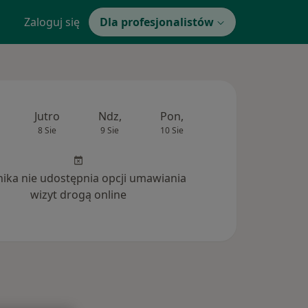
Zaloguj się
Dla profesjonalistów
Jutro
Ndz,
Pon,
Wt,
Śr,
8 Sie
9 Sie
10 Sie
11 Sie
12 Si
inika nie udostępnia opcji umawiania
wizyt drogą online