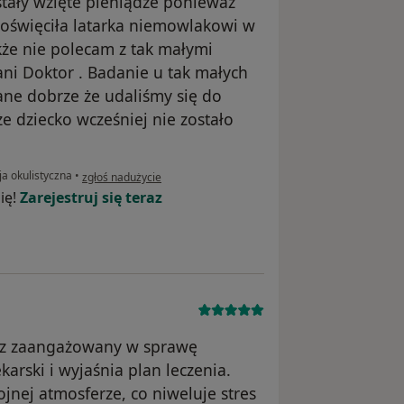
tały wzięte pieniądze ponieważ
poświęciła latarka niemowlakowi w
akże nie polecam z tak małymi
ani Doktor . Badanie u tak małych
wane dobrze że udaliśmy się do
e dziecko wcześniej nie zostało
w opinii użytkownika Dorota
ja okulistyczna
•
zgłoś nadużycie
ię!
Zarejestruj się teraz
raz zaangażowany w sprawę
arski i wyjaśnia plan leczenia.
jnej atmosferze, co niweluje stres