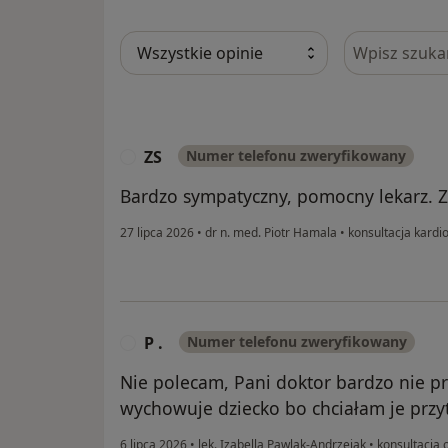
Szukaj w opi
ZS
Numer telefonu zweryfikowany
Z
Bardzo sympatyczny, pomocny lekarz. 
27 lipca 2026
•
dr n. med. Piotr Hamala
•
konsultacja kardi
P .
Numer telefonu zweryfikowany
P
Nie polecam, Pani doktor bardzo nie p
wychowuje dziecko bo chciałam je przyt
6 lipca 2026
•
lek. Izabella Pawlak-Andrzejak
•
konsultacja 