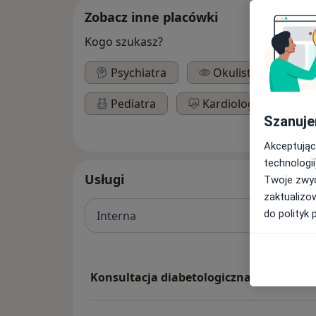
Zobacz inne placówki
Kogo szukasz?
Psychiatra
Okulista
L
Pediatra
Kardiolog
De
Szanuje
Akceptując
technologii
Usługi
Twoje zwyc
zaktualizo
do polityk 
Interna
Konsultacja diabetologiczna