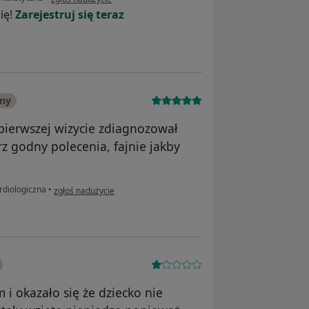
ię!
Zarejestruj się teraz
any
pierwszej wizycie zdiagnozował
z godny polecenia, fajnie jakby
w opinii użytkownika Sławomir
rdiologiczna
•
zgłoś nadużycie
 i okazało się że dziecko nie