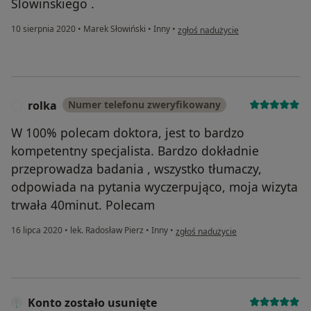
Slowinskiego .
w opinii użytkownika Gość
10 sierpnia 2020
•
Marek Słowiński
•
Inny
•
zgłoś nadużycie
rolka
Numer telefonu zweryfikowany
R
W 100% polecam doktora, jest to bardzo
kompetentny specjalista. Bardzo dokładnie
przeprowadza badania , wszystko tłumaczy,
odpowiada na pytania wyczerpująco, moja wizyta
trwała 40minut. Polecam
w opinii użytkownika rolka
16 lipca 2020
•
lek. Radosław Pierz
•
Inny
•
zgłoś nadużycie
Konto zostało usunięte