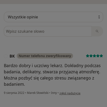
Szukaj w opiniach
BK
Numer telefonu zweryfikowany
B
Bardzo dobry i uczciwy lekarz. Dokładny podczas
badania, delikatny, stwarza przyjazną atmosferę.
Można pozbyć się całego stresu związanego z
badaniem.
w opinii użytkownika BK
9 sierpnia 2022
•
Marek Słowiński
•
Inny
•
zgłoś nadużycie