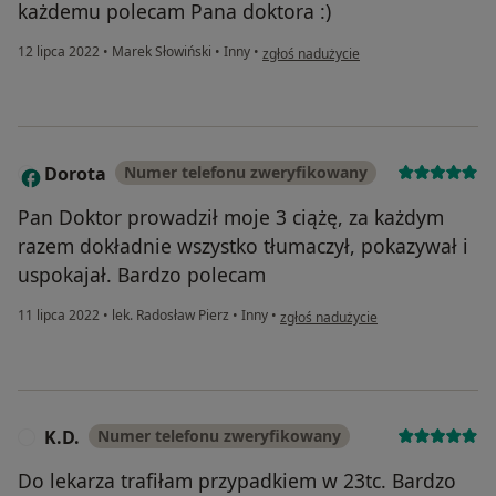
każdemu polecam Pana doktora :)
w opinii użytkownika Angelika
12 lipca 2022
•
Marek Słowiński
•
Inny
•
zgłoś nadużycie
Dorota
Numer telefonu zweryfikowany
D
Pan Doktor prowadził moje 3 ciążę, za każdym
razem dokładnie wszystko tłumaczył, pokazywał i
uspokajał. Bardzo polecam
w opinii użytkownika Dorota
11 lipca 2022
•
lek. Radosław Pierz
•
Inny
•
zgłoś nadużycie
K.D.
Numer telefonu zweryfikowany
K
Do lekarza trafiłam przypadkiem w 23tc. Bardzo