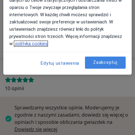
danych do celów statystycznych i dostarczania treści w
oparciu o Twoje zwyczaje przeglądania stron
Powiększ mapę
internetowych. W każdej chwili możesz sprawdzić i
zaktualizować swoje preferencje w ustawieniach. W
ustawieniach znajdziesz również linki do polityk
prywatności stron trzecich. Więcej informacji znajdziesz
Gemini
w
polityka cookies
Baczyńskiego 15, 38-200 Jasło
Zaakceptuj
Edytuj ustawienia
Opinie o specjalistach (10)
10 opinii
Sprawdzamy wszystkie opinie. Moderujemy je
zgodnie z naszymi zasadami, dowiedz się więcej o
opiniach i sposobie obliczania gwiazdek na
Dowiedz się więcej o opiniach
Dowiedz się więcej