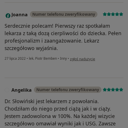
Joanna
Numer telefonu zweryfikowany
J
Serdecznie polecam! Pierwszy raz spotkałam
lekarza z taką dozą cierpliwości do dziecka. Pełen
profesjonalizm i zaangażowanie. Lekarz
szczegółowo wyjaśnia.
w opinii użytkownika Joanna
27 lipca 2022
•
lek. Piotr Bemben
•
Inny
•
zgłoś nadużycie
Angelika
Numer telefonu zweryfikowany
A
Dr. Słowiński jest lekarzem z powołania.
Chodziłam do niego przed ciążą jak i w ciąży.
Jestem zadowolona w 100%. Na każdej wizycie
szczegółowo omawiał wyniki jak i USG. Zawsze