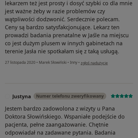
lekarzem też jest prosty i dosyć szybki co dla mnie
jest ważne żeby w razie problemów czy
wątpliwości dodzwonić. Serdecznie polecam.
Ceny są bardzo satysfakcjonujące. Lekarz ten
prowadzi badania prenatalne w Jaśle na miejscu
co jest dużym plusem w innych gabinetach na
terenie Jasła nie spotkałam się z taką usługą.
w opinii użytkownika Gabriela
27 listopada 2020
•
Marek Słowiński
•
Inny
•
zgłoś nadużycie
Justyna
Numer telefonu zweryfikowany
J
Jestem bardzo zadowolona z wizyty u Pana
Doktora Słowińskiego. Wspaniałe podejście do
pacjenta, pełne zaangażowanie. Chętnie
odpowiadał na zadawane pytania. Badania