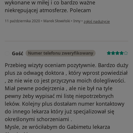
wykonane w miłej i co bardzo ważne
niekrępującej atmosferze. Polecam
w opinii użytkownika Justyna
11 października 2020
•
Marek Słowiński
•
Inny
•
zgłoś nadużycie
Gość
Numer telefonu zweryfikowany
G
Przebieg wizyty oceniam pozytywnie. Bardzo duży
plus za odwagę doktora , który wprost powiedział
, ze nie wie co jest przyczyna moich dolegliwości.
Miał pewne podejrzenia , ale nie był na tyle
pewny żeby wypisać mi listę niepotrzebnych
leków. Kolejny plus dostałam numer kontaktowy
do innego lekarza który już specjalizował się
określonymi schorzeniami .
Mysle, ze wróciłabym do Gabimetu lekarza