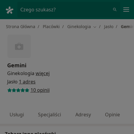
Me
Czego szukasz?
Strona Główna
Placówki
Ginekologia
Jasło
Gemin
Zmień miasto
Gemini
Ginekologia
więcej
Jasło
1 adres
10 opinii
Usługi
Specjaliści
Adresy
Opinie
Zobacz inne placówki