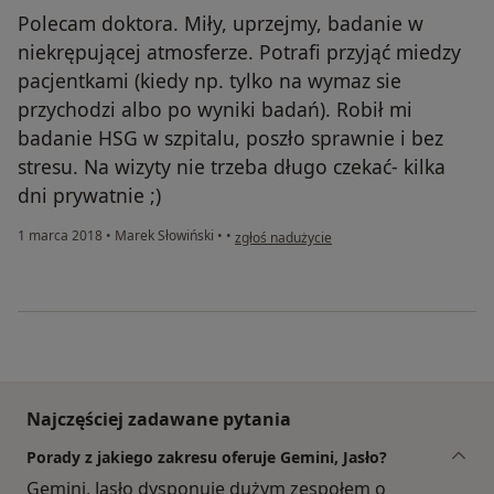
Polecam doktora. Miły, uprzejmy, badanie w
niekrępującej atmosferze. Potrafi przyjąć miedzy
pacjentkami (kiedy np. tylko na wymaz sie
przychodzi albo po wyniki badań). Robił mi
badanie HSG w szpitalu, poszło sprawnie i bez
stresu. Na wizyty nie trzeba długo czekać- kilka
dni prywatnie ;)
w opinii użytkownika Konto zostało usunię
1 marca 2018
•
Marek Słowiński
•
•
zgłoś nadużycie
Najczęściej zadawane pytania
Porady z jakiego zakresu oferuje Gemini, Jasło?
Gemini, Jasło dysponuje dużym zespołem o