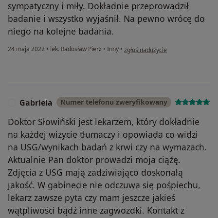
sympatyczny i miły. Dokładnie przeprowadził
badanie i wszystko wyjaśnił. Na pewno wrócę do
niego na kolejne badania.
w opinii użytkownika K.D.
24 maja 2022
•
lek. Radosław Pierz
•
Inny
•
zgłoś nadużycie
Gabriela
Numer telefonu zweryfikowany
G
Doktor Słowiński jest lekarzem, który dokładnie
na każdej wizycie tłumaczy i opowiada co widzi
na USG/wynikach badań z krwi czy na wymazach.
Aktualnie Pan doktor prowadzi moja ciążę.
Zdjęcia z USG mają zadziwiająco doskonałą
jakość. W gabinecie nie odczuwa się pośpiechu,
lekarz zawsze pyta czy mam jeszcze jakieś
wątpliwości bądź inne zagwozdki. Kontakt z