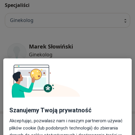
Specjaliści
Ginekolog
Marek Słowiński
Ginekolog
24 opinie
lek. Radosław Pierz
Ginekolog
6 opinii
Szanujemy Twoją prywatność
Akceptując, pozwalasz nam i naszym partnerom używać
Adres
plików cookie (lub podobnych technologii) do zbierania