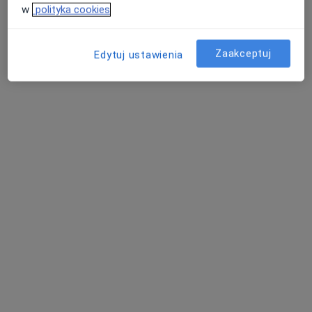
w
polityka cookies
Zaakceptuj
Edytuj ustawienia
lek. Magdalena Zamorska
·
Więcej
Okulista
Staszica 17A, Jasło
•
Mapa
Centrum Zdrowia DR Mastej
Konsultacja okulistyczna
Brak ceny
Specjalista nie oferuje umawiania online pod tym adresem.
Poproś o wizytę