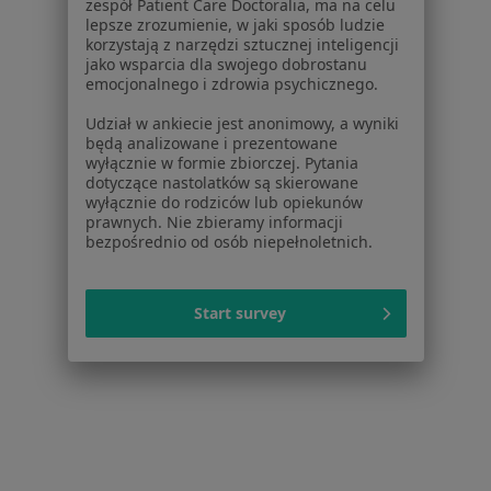
zespół Patient Care Doctoralia, ma na celu
Noa Notes
nowość
lepsze zrozumienie, w jaki sposób ludzie
Baza wiedzy
korzystają z narzędzi sztucznej inteligencji
jako wsparcia dla swojego dobrostanu
Centrum Pomocy dla Specjalisty
emocjonalnego i zdrowia psychicznego.
Kontakt
ZnanyLekarz - Strona główna
Udział w ankiecie jest anonimowy, a wyniki
będą analizowane i prezentowane
ZnanyLekarz Sp. z o.o.
wyłącznie w formie zbiorczej. Pytania
dotyczące nastolatków są skierowane
ul. Kolejowa 5/7
wyłącznie do rodziców lub opiekunów
01-217 Warszawa, Polska
prawnych. Nie zbieramy informacji
bezpośrednio od osób niepełnoletnich.
NIP: ⁠7010224868
KRS: ⁠0000347997
REGON: ⁠142276657
Start survey
Sąd Rejonowy dla m.st. Warszawy w Warszawie XII
Wydział Gospodarczy KRS
Facebook
otwiera się w nowej karcie