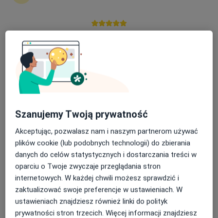
Nasza średnia ocena na App Store to 4.9 i 4.1 na
Bezpieczne płatności
Google Play Store
lek. Jolanta Mazan
·
Więcej
Okulista
55 opinii
Adres
Online
Szanujemy Twoją prywatność
Hugona Kołłątaja 14, Jasło
•
Mapa
Akceptując, pozwalasz nam i naszym partnerom używać
Gabinet Okulistyczny
plików cookie (lub podobnych technologii) do zbierania
Konsultacja okulistyczna
250 zł
danych do celów statystycznych i dostarczania treści w
Specjalista nie oferuje umawiania online pod tym adresem.
oparciu o Twoje zwyczaje przeglądania stron
internetowych. W każdej chwili możesz sprawdzić i
Poproś o wizytę
zaktualizować swoje preferencje w ustawieniach. W
ustawieniach znajdziesz również linki do polityk
prywatności stron trzecich. Więcej informacji znajdziesz