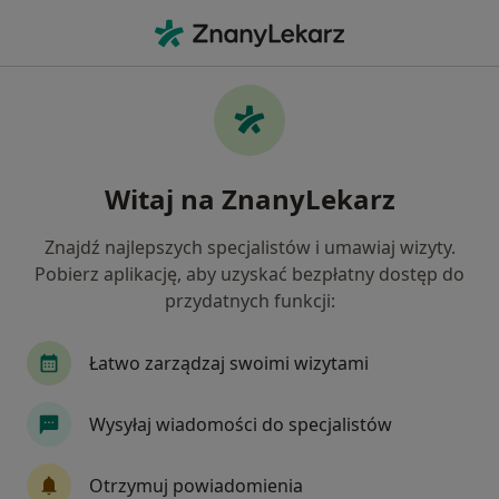
Me
Choroby Oczu • Jasło, podkarpackie
Filtry
• 1
Mapa
Choroby oczu specjaliści w Jasle
Witaj na ZnanyLekarz
Jak działają wyniki wyszukiwania
Znajdź najlepszych specjalistów i umawiaj wizyty.
Pobierz aplikację, aby uzyskać bezpłatny dostęp do
Jakiego specjalisty szukasz?
przydatnych funkcji:
Okulista
Chirurg
Ginekolog
Internis
Łatwo zarządzaj swoimi wizytami
Wysyłaj wiadomości do specjalistów
Otrzymuj powiadomienia