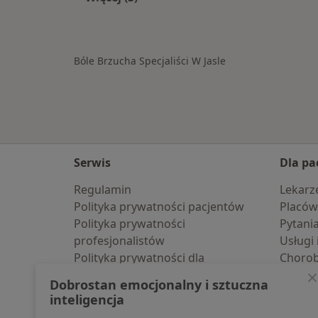
Więcej w kategorii: W pobliżu Jasła
Bóle Brzucha Specjaliści W Jasle
Serwis
Dla pa
Regulamin
Lekarz
Polityka prywatności pacjentów
Placów
Polityka prywatności
Pytani
profesjonalistów
Usługi 
Polityka prywatności dla
Choro
profesjonalistów, których dane
Pomoc
Dobrostan emocjonalny i sztuczna
pozyskaliśmy samodzielnie
Aplika
inteligencja
Polityka cookies
Blog d