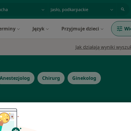
acja, badanie lub nazwisko
miasto lub dzielnica
erminy
Język
Przyjmuje dzieci
Wi
Jak działają wyniki wysz
Anestezjolog
Chirurg
Ginekolog
Dziś
Jutro
Pon,
Wt,
8 Sie
9 Sie
10 Sie
11 Sie