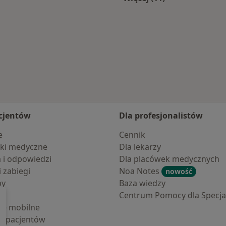
Więcej w kategorii: 
cjentów
Dla profesjonalistów
e
Cennik
ki medyczne
Dla lekarzy
a i odpowiedzi
Dla placówek medycznych
i zabiegi
Noa Notes
nowość
by
Baza wiedzy
Centrum Pomocy dla Specjal
cje mobilne
la pacjentów