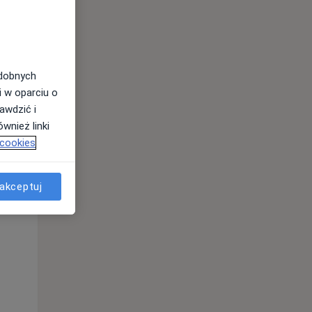
odobnych
i w oparciu o
awdzić i
wnież linki
 cookies
Śr,
Czw,
Pt,
12 Sie
13 Sie
14 Sie
akceptuj