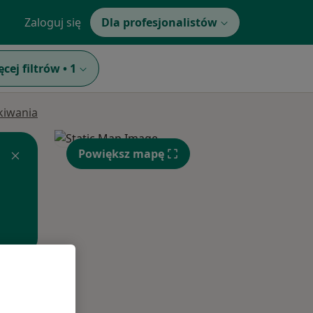
Zaloguj się
Dla profesjonalistów
ęcej filtrów
•
1
ukiwania
Powiększ mapę
Śr,
Czw,
Pt,
12 Sie
13 Sie
14 Sie