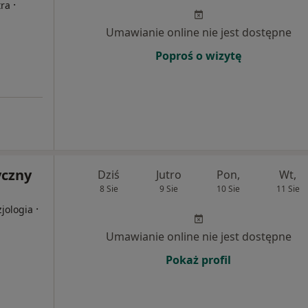
·
tra
Umawianie online nie jest dostępne
Poproś o wizytę
yczny
Dziś
Jutro
Pon,
Wt,
8 Sie
9 Sie
10 Sie
11 Sie
·
zjologia
Umawianie online nie jest dostępne
Pokaż profil