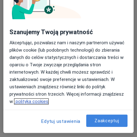
0 opinii
Staszica 17A, Jasło
•
Mapa
Brak dostępnych specjalistów z wolnymi terminami w tym centrum medycznym.
Nasza średnia ocena na App Store to 4.9 i 4.1 na
Google Play Store
Szanujemy Twoją prywatność
Pokaż profil
Akceptując, pozwalasz nam i naszym partnerom używać
plików cookie (lub podobnych technologii) do zbierania
danych do celów statystycznych i dostarczania treści w
oparciu o Twoje zwyczaje przeglądania stron
internetowych. W każdej chwili możesz sprawdzić i
zaktualizować swoje preferencje w ustawieniach. W
ustawieniach znajdziesz również linki do polityk
prywatności stron trzecich. Więcej informacji znajdziesz
w
polityka cookies
Medikor Jedlicze
·
Więcej
Urologia, Ginekologia, Chirurgia
Zaakceptuj
Edytuj ustawienia
Rejtana 38 b, Jedlicze
•
Mapa
Brak dostępnych specjalistów z wolnymi terminami w tym centrum medycznym.