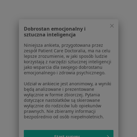
Dla placówek medycznych
Noa Notes
nowość
Baza wiedzy
Centrum Pomocy dla Specjalisty
Dobrostan emocjonalny i
sztuczna inteligencja
Kontakt
ZnanyLekarz - Strona główna
Niniejsza ankieta, przygotowana przez
zespół Patient Care Doctoralia, ma na celu
ZnanyLekarz Sp. z o.o.
lepsze zrozumienie, w jaki sposób ludzie
korzystają z narzędzi sztucznej inteligencji
ul. Kolejowa 5/7
jako wsparcia dla swojego dobrostanu
01-217 Warszawa, Polska
emocjonalnego i zdrowia psychicznego.
NIP: ⁠7010224868
Udział w ankiecie jest anonimowy, a wyniki
KRS: ⁠0000347997
będą analizowane i prezentowane
wyłącznie w formie zbiorczej. Pytania
REGON: ⁠142276657
dotyczące nastolatków są skierowane
wyłącznie do rodziców lub opiekunów
Sąd Rejonowy dla m.st. Warszawy w Warszawie XII
prawnych. Nie zbieramy informacji
bezpośrednio od osób niepełnoletnich.
Wydział Gospodarczy KRS
Facebook
otwiera się w nowej karcie
Start survey