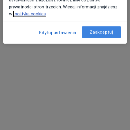
prywatności stron trzecich. Więcej informacji znajdziesz
w
polityka cookies
Zaakceptuj
Edytuj ustawienia
lek. Dominik Szeliga
·
Więcej
W trakcie specjalizacji (Ginekolog)
27 opinii
Tysiąclecia 3, Biecz
•
Mapa
Przychodnie Eskulap
Konsultacja ginekologiczna
Brak ceny
Specjalista nie oferuje umawiania online pod tym adresem.
Poproś o wizytę