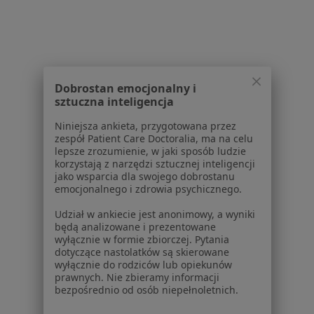
Choroby
Pomoc
Aplikacje mobilne
Blog dla pacjentów
Dobrostan emocjonalny i
Dla profesjonalistów
sztuczna inteligencja
Cennik
Niniejsza ankieta, przygotowana przez
Dla lekarzy
zespół Patient Care Doctoralia, ma na celu
Dla placówek medycznych
lepsze zrozumienie, w jaki sposób ludzie
korzystają z narzędzi sztucznej inteligencji
Noa Notes
nowość
jako wsparcia dla swojego dobrostanu
Baza wiedzy
emocjonalnego i zdrowia psychicznego.
Centrum Pomocy dla Specjalisty
Udział w ankiecie jest anonimowy, a wyniki
Kontakt
będą analizowane i prezentowane
ZnanyLekarz - Strona główna
wyłącznie w formie zbiorczej. Pytania
dotyczące nastolatków są skierowane
ZnanyLekarz Sp. z o.o.
wyłącznie do rodziców lub opiekunów
prawnych. Nie zbieramy informacji
ul. Kolejowa 5/7
bezpośrednio od osób niepełnoletnich.
01-217 Warszawa, Polska