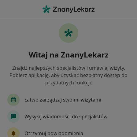
Me
Zespół Policystycznych Jajników Pcos Pmos • Jasło, podkarpackie
Filtry
• 1
Ubezpieczenie
Map
Zespół policystycznych jajników (PCOS /
Witaj na ZnanyLekarz
PMOS) specjaliści w Jasle
Jak działają wyniki wyszukiwania
Znajdź najlepszych specjalistów i umawiaj wizyty.
Pobierz aplikację, aby uzyskać bezpłatny dostęp do
przydatnych funkcji:
Jakiego specjalisty szukasz?
Ginekolog
Onkolog
Łatwo zarządzaj swoimi wizytami
Wysyłaj wiadomości do specjalistów
Otrzymuj powiadomienia