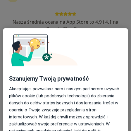
Nasza średnia ocena na App Store to 4.9 i 4.1 na
dr n. med. Miłosz Pietrus
Google Play Store
·
Więcej
Ginekolog, Onkolog, Endokrynolog
510 opinii
Adres
Online 1
Online 2
Jagiełły 18B, Jasło
•
Mapa
Szanujemy Twoją prywatność
Specjalistyczna Praktyka Lekarska Dr n. med. Miłosz Pietrus w Jaśle, woj. podkarpackie
Konsultacja ginekologiczna
Brak ceny
Akceptując, pozwalasz nam i naszym partnerom używać
plików cookie (lub podobnych technologii) do zbierania
Specjalista nie oferuje umawiania online pod tym adresem.
danych do celów statystycznych i dostarczania treści w
oparciu o Twoje zwyczaje przeglądania stron
Poproś o wizytę
internetowych. W każdej chwili możesz sprawdzić i
zaktualizować swoje preferencje w ustawieniach. W
ustawieniach znajdziesz również linki do polityk