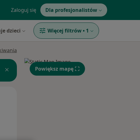
Zaloguj się
Dla profesjonalistów
je dzieci
Więcej filtrów
•
1
ukiwania
Powiększ mapę
Pon,
Wt,
Śr,
10 Sie
11 Sie
12 Sie