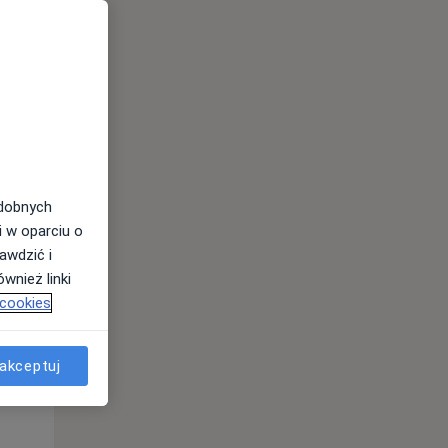
odobnych
i w oparciu o
awdzić i
wnież linki
Pon,
Wt,
Śr,
 cookies
10 Sie
11 Sie
12 Sie
akceptuj