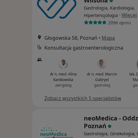
Wilsona
Gastrologia, Kardiologia,
·
Więcej
Hipertensjologia
2096 opinii
Głogowska 58, Poznań
•
Mapa
Konsultacja gastroenterologiczna
dr n. med. Alina
dr n. med. Marcin
lek.
Kanikowska
Gabryel
Ma
alergolog
gastrolog
ga
Zobacz wszystkich 5 specjalistów
neoMedica - Oddz
Poznań
Gastrologia, Ginekologia, 