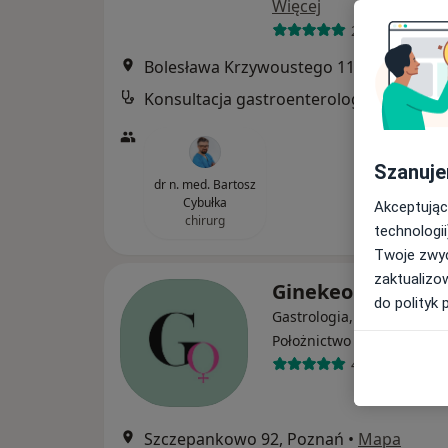
Więcej
2746 opinii
Bolesława Krzywoustego 114, Poznań
•
Konsultacja gastroenterologiczna
Szanuje
dr n. med. Bartosz
Cybułka
Akceptując
chirurg
technologii
Twoje zwyc
zaktualizo
Ginekeo
do polityk 
Gastrologia, Ginekologia,
·
Więcej
Położnictwo
400 opinii
Szczepankowo 92, Poznań
•
Mapa