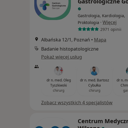
Gastrologiczne G
Gastrologia, Kardiologia,
·
Więcej
Proktologia
2971 opinii
Albańska 12/1, Poznań
•
Mapa
Badanie histopatologiczne
Pokaż więcej usług
dr n. med. Oleg
dr n. med. Bartosz
dr n. 
Tyszkiwski
Cybułka
Chmi
chirurg
chirurg
ga
Zobacz wszystkich 4 specjalistów
Centrum Medycz