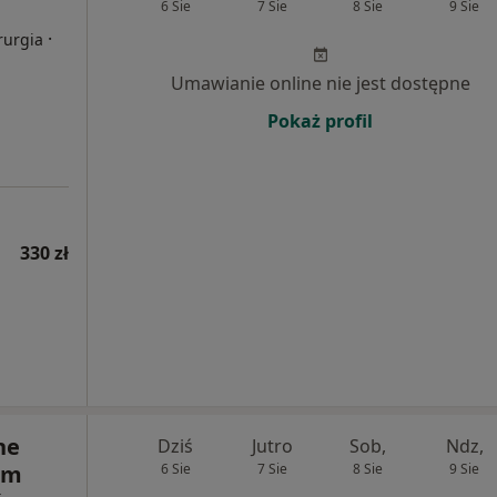
6 Sie
7 Sie
8 Sie
9 Sie
·
rurgia
Umawianie online nie jest dostępne
Pokaż profil
330 zł
ne
Dziś
Jutro
Sob,
Ndz,
um
6 Sie
7 Sie
8 Sie
9 Sie