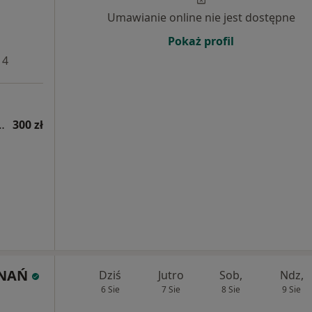
Umawianie online nie jest dostępne
Pokaż profil
 4
ogiczna (kolejna wizyta)
300 zł
ZNAŃ
Dziś
Jutro
Sob,
Ndz,
6 Sie
7 Sie
8 Sie
9 Sie