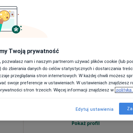
Mapa
385 zł
my Twoją prywatność
, pozwalasz nam i naszym partnerom używać plików cookie (lub p
) do zbierania danych do celów statystycznych i dostarczania treśc
zaje przeglądania stron internetowych. W każdej chwili możesz spr
wać swoje preferencje w ustawieniach. W ustawieniach znajdziesz ró
Dziś
Jutro
Sob,
Ndz,
prywatności stron trzecich. Więcej informacji znajdziesz w
polityka
6 Sie
7 Sie
8 Sie
9 Sie
Za
Edytuj ustawienia
Umawianie online nie jest dostępne
Pokaż profil