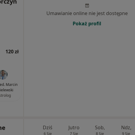
órczyn
Umawianie online nie jest dostępne
Pokaż profil
120 zł
med. Marcin
elewski
strolog
ne
Dziś
Jutro
Sob,
Ndz,
6 Sie
7 Sie
8 Sie
9 Sie