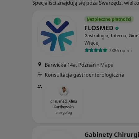
Specjaliści znajdują się poza Swarzędz, wiel
Bezpieczne płatności
FLOSMED
Gastrologia, Interna, Gine
Więcej
7386 opinii
Barwicka 14a, Poznań
•
Mapa
Konsultacja gastroenterologiczna
dr n. med. Alina
Kanikowska
alergolog
Gabinety Chirurg