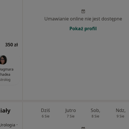
Umawianie online nie jest dostępne
Pokaż profil
350 zł
 Dagmara
hadea
strolog
iały
Dziś
Jutro
Sob,
Ndz,
6 Sie
7 Sie
8 Sie
9 Sie
·
Urologia