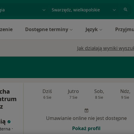
acja, badanie lub nazwisko
miasto lub dzielnica
zenie
Dostępne terminy
Język
Przyjmu
Jak działają wyniki wysz
echa
Dziś
Jutro
Sob,
Ndz,
entrum
6 Sie
7 Sie
8 Sie
9 Sie
z
Umawianie online nie jest dostępne
cią
Pokaż profil
·
nterna