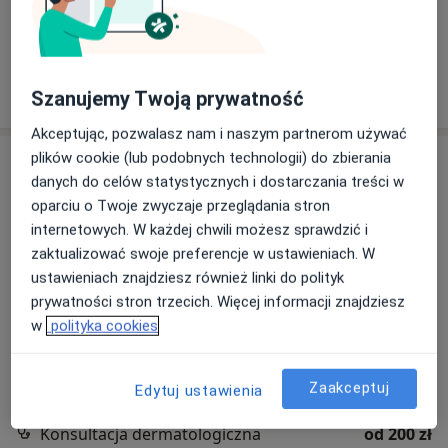
Jeleniogórska 1/3B, Poznań
•
Mapa
Brak dostępnych specjalistów z wolnymi terminami w tym centrum medycznym.
Pokaż profil
Szanujemy Twoją prywatność
Akceptując, pozwalasz nam i naszym partnerom używać
plików cookie (lub podobnych technologii) do zbierania
danych do celów statystycznych i dostarczania treści w
oparciu o Twoje zwyczaje przeglądania stron
internetowych. W każdej chwili możesz sprawdzić i
zaktualizować swoje preferencje w ustawieniach. W
ustawieniach znajdziesz również linki do polityk
prywatności stron trzecich. Więcej informacji znajdziesz
BOmedica
w
polityka cookies
·
Więcej
Dermatologia, Kardiochirurgia, Kardiologia
2368 opinii
Zaakceptuj
Edytuj ustawienia
Rynkowa 5, Przeźmierowo
•
Mapa
Konsultacja dermatologiczna
od 200 zł