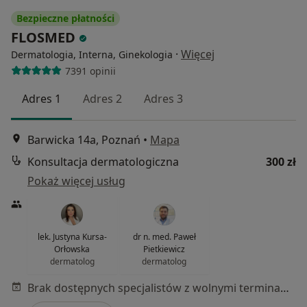
Bezpieczne płatności
FLOSMED
·
Więcej
Dermatologia, Interna, Ginekologia
7391 opinii
Adres 1
Adres 2
Adres 3
Barwicka 14a, Poznań
•
Mapa
Konsultacja dermatologiczna
300 zł
Pokaż więcej usług
lek. Justyna Kursa-
dr n. med. Paweł
Orłowska
Pietkiewicz
dermatolog
dermatolog
Brak dostępnych specjalistów z wolnymi terminami w tym centrum medycznym.