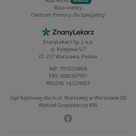
Noa Notes
nowość
Baza wiedzy
Centrum Pomocy dla Specjalisty
Kontakt
ZnanyLekarz - Strona główna
ZnanyLekarz Sp. z o.o.
ul. Kolejowa 5/7
01-217 Warszawa, Polska
NIP: ⁠7010224868
KRS: ⁠0000347997
REGON: ⁠142276657
Sąd Rejonowy dla m.st. Warszawy w Warszawie XII
Wydział Gospodarczy KRS
Facebook
otwiera się w nowej karcie