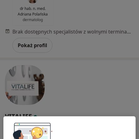
dr hab. n. med.
Adriana Polańska
dermatolog
Brak dostępnych specjalistów z wolnymi terminami w tym centrum medycznym.
Pokaż profil
VITALIFE
·
Więcej
Dermatologia, Diagnostyka, Ortopedia
4616 opinii