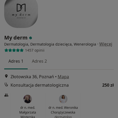
My derm
·
Więcej
Dermatologia, Dermatologia dziecięca, Wenerologia
1457 opinii
Adres 1
Adres 2
Złotowska 36, Poznań
•
Mapa
Konsultacja dermatologiczna
250 zł
dr n. med.
dr n. med. Weronika
Małgorzata
Chorążyczewska
Misterska
dermatolog