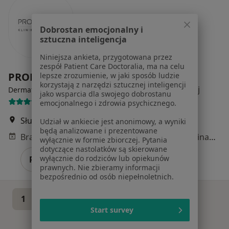
Dobrostan emocjonalny i
sztuczna inteligencja
Niniejsza ankieta, przygotowana przez
zespół Patient Care Doctoralia, ma na celu
PROESTETICA Klinika dr Prager
lepsze zrozumienie, w jaki sposób ludzie
korzystają z narzędzi sztucznej inteligencji
·
Więcej
Dermatologia, Chirurgia, Medycyna estetyczna
jako wsparcia dla swojego dobrostanu
25 opinii
emocjonalnego i zdrowia psychicznego.
Słupska 31, Poznań
•
Mapa
Udział w ankiecie jest anonimowy, a wyniki
będą analizowane i prezentowane
Brak dostępnych specjalistów z wolnymi terminami w tym centrum medycznym.
wyłącznie w formie zbiorczej. Pytania
dotyczące nastolatków są skierowane
wyłącznie do rodziców lub opiekunów
Pokaż profil
prawnych. Nie zbieramy informacji
bezpośrednio od osób niepełnoletnich.
1
2
Start survey