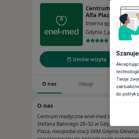
Centrum Medyczne 
Alfa Plaza
Interna
więcej
Gdynia
1 adres
308 opinii
Szanuje
Umów wizytę
Akceptując
technologii
Twoje zwyc
O nas
Usługi
Specjaliści
zaktualizo
do polityk 
O nas
Centrum medyczne enel-med oddział Alfa Pla
Stefana Batorego 28–32 w Gdyni. Oddział zn
Plaza, nieopodal stacji SKM Gdynia Główna.
przystosowany do potrzeb osób niepełnos