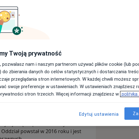
enel-med - Oddział Gdynia -
my Twoją prywatność
Wyślij wiadomość
, pozwalasz nam i naszym partnerom używać plików cookie (lub p
) do zbierania danych do celów statystycznych i dostarczania treśc
zaje przeglądania stron internetowych. W każdej chwili możesz spr
Adresy
Opinie
wać swoje preferencje w ustawieniach. W ustawieniach znajdziesz ró
prywatności stron trzecich. Więcej informacji znajdziesz w
polityka
Za
Edytuj ustawienia
za Gdynia mieści się przy ulicy ul.
ajduje się na parterze budynku Alfa
 Oddział powstał w 2016 roku i jest
prawnych.