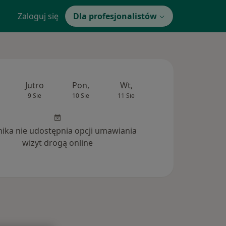
Zaloguj się
Dla profesjonalistów
Jutro
Pon,
Wt,
Śr,
Czw
9 Sie
10 Sie
11 Sie
12 Sie
13 Si
inika nie udostępnia opcji umawiania
wizyt drogą online