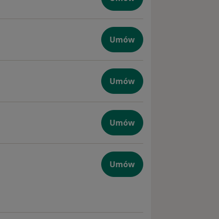
Umów
giczna
Umów
na
Umów
yczna
Umów
giczna