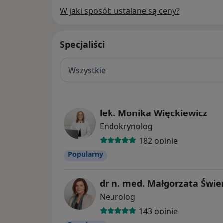
W jaki sposób ustalane są ceny?
Specjaliści
Wszystkie
lek. Monika Więckiewicz
Endokrynolog
182 opinie
Popularny
dr n. med. Małgorzata Świe
Neurolog
143 opinie