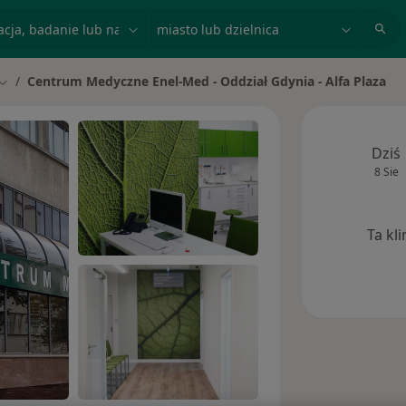
acja, badanie lub nazwisko
miasto lub dzielnica
Centrum Medyczne Enel-Med - Oddział Gdynia - Alfa Plaza
Zmień miasto
Dziś
8 Sie
Ta kl