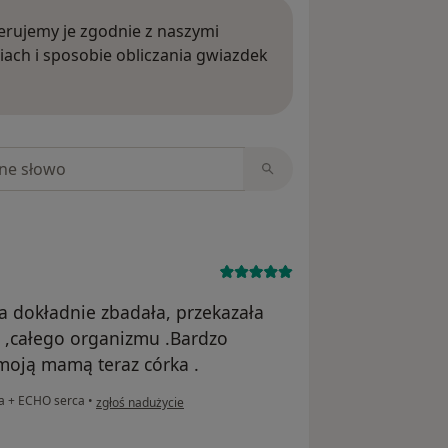
rujemy je zgodnie z naszymi
iach i sposobie obliczania gwiazdek
ięcej o opiniach
niach
ła dokładnie zbadała, przekazała
a ,całego organizmu .Bardzo
 moją mamą teraz córka .
w opinii użytkownika BB
na + ECHO serca
•
zgłoś nadużycie