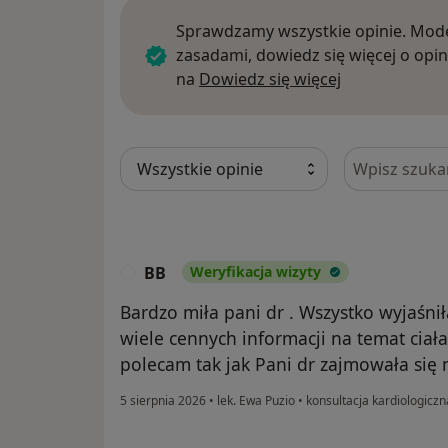
Sprawdzamy wszystkie opinie. Mode
zasadami, dowiedz się więcej o opin
Dowiedz się w
na
Dowiedz się więcej
Szukaj w opi
BB
Weryfikacja wizyty
B
Bardzo miła pani dr . Wszystko wyjaśni
wiele cennych informacji na temat ciał
polecam tak jak Pani dr zajmowała się
5 sierpnia 2026
•
lek. Ewa Puzio
•
konsultacja kardiologicz