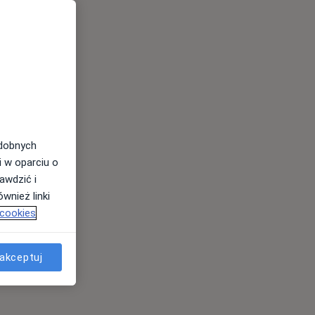
odobnych
i w oparciu o
awdzić i
wnież linki
 cookies
akceptuj