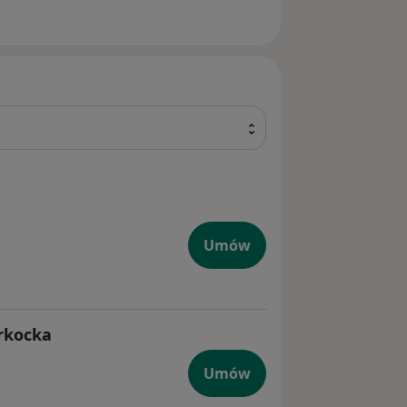
Umów
rkocka
Umów