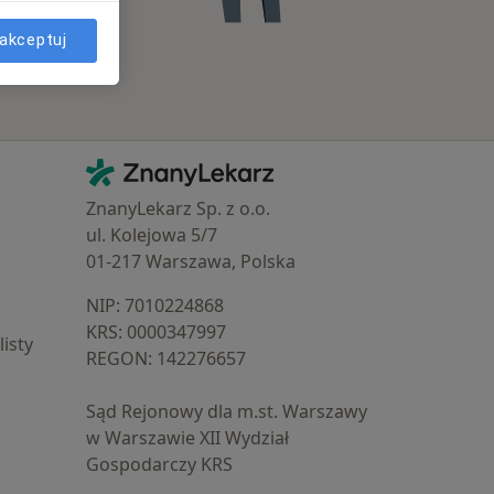
akceptuj
Kontakt
ZnanyLekarz - Strona główna
ZnanyLekarz Sp. z o.o.
ul. Kolejowa 5/7
01-217 Warszawa, Polska
NIP: ⁠7010224868
KRS: ⁠0000347997
isty
REGON: ⁠142276657
Sąd Rejonowy dla m.st. Warszawy
w Warszawie XII Wydział
Gospodarczy KRS