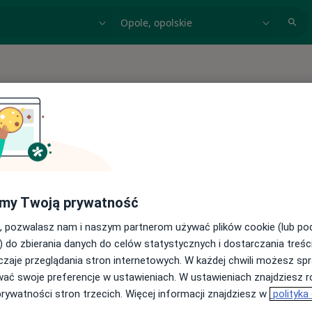
acja, badanie lub nazwisko
miasto lub dzielnica
to
 spełniających podane kryteria
my Twoją prywatność
buj konsultacje online ze specjalistami z
, pozwalasz nam i naszym partnerom używać plików cookie (lub p
) do zbierania danych do celów statystycznych i dostarczania treśc
cji online
zaje przeglądania stron internetowych. W każdej chwili możesz spr
wać swoje preferencje w ustawieniach. W ustawieniach znajdziesz ró
prywatności stron trzecich. Więcej informacji znajdziesz w
polityka