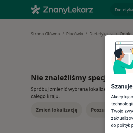
specjaliz
Strona Główna
Placówki
Dietetyka
Opole
Zmień mias
Nie znaleźliśmy specjalistów
Szanuje
Spróbuj zmienić wybraną lokalizację lub wypró
całego kraju.
Akceptując
technologii
Zmień lokalizację
Poszukaj konsulta
Twoje zwyc
zaktualizo
do polityk 