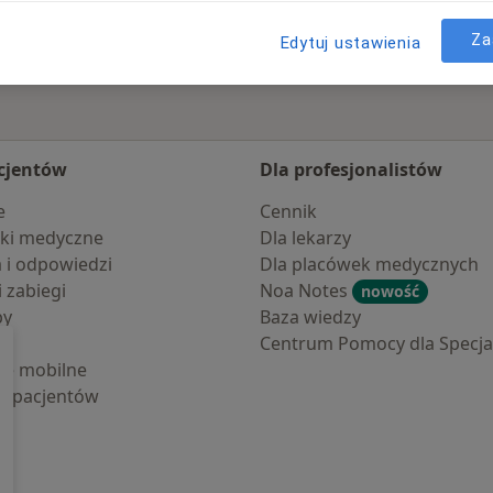
Za
Edytuj ustawienia
cjentów
Dla profesjonalistów
e
Cennik
ki medyczne
Dla lekarzy
a i odpowiedzi
Dla placówek medycznych
i zabiegi
Noa Notes
nowość
by
Baza wiedzy
Centrum Pomocy dla Specjal
cje mobilne
la pacjentów