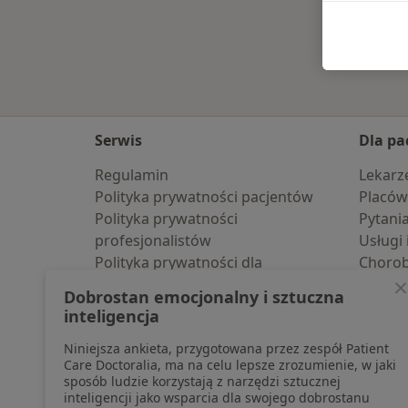
Serwis
Dla pa
Regulamin
Lekarz
Polityka prywatności pacjentów
Placów
Polityka prywatności
Pytani
profesjonalistów
Usługi 
Polityka prywatności dla
Choro
profesjonalistów, których dane
Pomoc
Dobrostan emocjonalny i sztuczna
pozyskaliśmy samodzielnie
Aplika
inteligencja
Polityka cookies
Blog d
Niniejsza ankieta, przygotowana przez zespół Patient
Jak działają wyniki wyszukiwania
Care Doctoralia, ma na celu lepsze zrozumienie, w jaki
Dostępność
sposób ludzie korzystają z narzędzi sztucznej
O nas
inteligencji jako wsparcia dla swojego dobrostanu