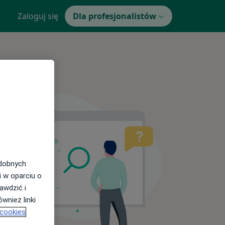
Zaloguj się
Dla profesjonalistów
odobnych
i w oparciu o
awdzić i
wnież linki
 cookies