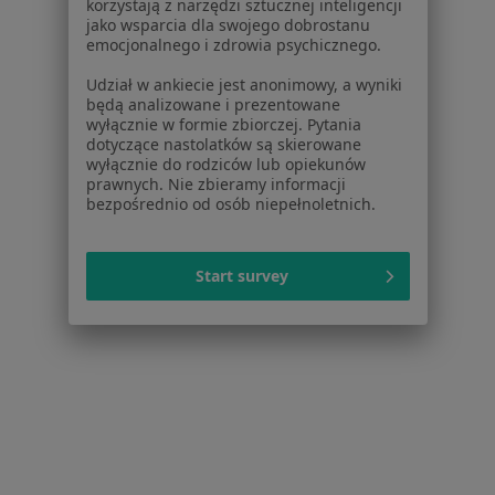
korzystają z narzędzi sztucznej inteligencji
Dla profesjonalistów
jako wsparcia dla swojego dobrostanu
emocjonalnego i zdrowia psychicznego.
Cennik
Udział w ankiecie jest anonimowy, a wyniki
Dla lekarzy
będą analizowane i prezentowane
Dla placówek medycznych
wyłącznie w formie zbiorczej. Pytania
Noa Notes
nowość
dotyczące nastolatków są skierowane
wyłącznie do rodziców lub opiekunów
Baza wiedzy
prawnych. Nie zbieramy informacji
Centrum Pomocy dla Specjalisty
bezpośrednio od osób niepełnoletnich.
Kontakt
ZnanyLekarz - Strona główna
Start survey
ZnanyLekarz Sp. z o.o.
ul. Kolejowa 5/7
01-217 Warszawa, Polska
NIP: ⁠7010224868
KRS: ⁠0000347997
REGON: ⁠142276657