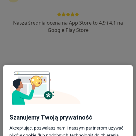
MKmedic
·
Więcej
Anestezjologia, Chirurgia, Interna
Nasza średnia ocena na App Store to 4.9 i 4.1 na
186 opinii
Google Play Store
Jodłowa 38, Świdnica
•
Mapa
Konsultacja anestezjologiczna
Brak dostępnych specjalistów z wolnymi terminami w tym centrum medycznym.
Pokaż profil
Szanujemy Twoją prywatność
Akceptując, pozwalasz nam i naszym partnerom używać
plików cookie (lub podobnych technologii) do zbierania