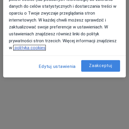
Klinika dent&beauty
danych do celów statystycznych i dostarczania treści w
·
Więcej
Anestezjologia, Stomatologia, Medycyna estetyczna
oparciu o Twoje zwyczaje przeglądania stron
10 opinii
internetowych. W każdej chwili możesz sprawdzić i
Waleriana Łukasińskiego 24/02, Świdnica
•
Mapa
zaktualizować swoje preferencje w ustawieniach. W
ustawieniach znajdziesz również linki do polityk
Konsultacja anestezjologiczna
od 200 zł
prywatności stron trzecich. Więcej informacji znajdziesz
Brak dostępnych specjalistów z wolnymi terminami w tym centrum medycznym.
w
polityka cookies
Pokaż profil
Zaakceptuj
Edytuj ustawienia
Centrum Medyczne MED-AZ