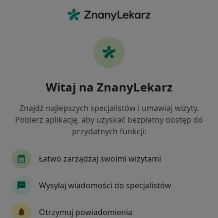
Me
Anestezjologia • świdnica, dolnośląskie
Filtry
• 1
Ubezpieczenie
Map
Anestezjologia placówki w Świdnicy
Witaj na ZnanyLekarz
Jak działają wyniki wyszukiwania
Znajdź najlepszych specjalistów i umawiaj wizyty.
Pobierz aplikację, aby uzyskać bezpłatny dostęp do
Wybierz swoje ubezpieczenie
przydatnych funkcji:
Łatwo zarządzaj swoimi wizytami
Wysyłaj wiadomości do specjalistów
Otrzymuj powiadomienia