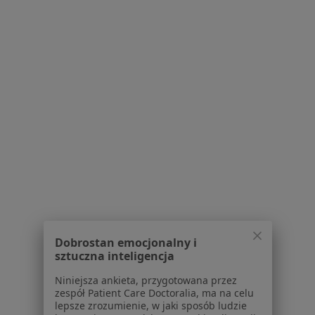
Polityka cookies
Jak działają wyniki wyszukiwania
Dostępność
O nas
Praca
Rekrutujemy!
Partnerzy
Centrum prasowe
Kontakt
Dla pacjentów
Lekarze
Placówki medyczne
Pytania i odpowiedzi
Usługi i zabiegi
Dobrostan emocjonalny i
Choroby
sztuczna inteligencja
Pomoc
Niniejsza ankieta, przygotowana przez
Aplikacje mobilne
zespół Patient Care Doctoralia, ma na celu
Blog dla pacjentów
lepsze zrozumienie, w jaki sposób ludzie