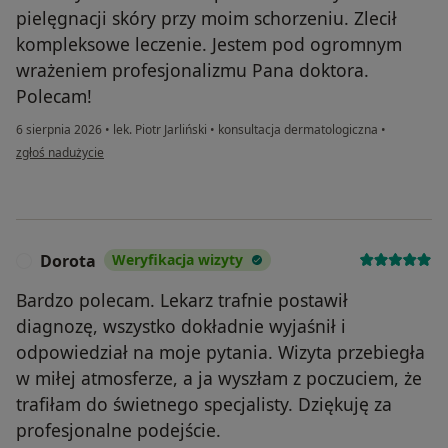
pielęgnacji skóry przy moim schorzeniu. Zlecił
kompleksowe leczenie. Jestem pod ogromnym
wrażeniem profesjonalizmu Pana doktora.
Polecam!
6 sierpnia 2026
•
lek. Piotr Jarliński
•
konsultacja dermatologiczna
•
w opinii użytkownika Katarzyna
zgłoś nadużycie
Dorota
Weryfikacja wizyty
D
Bardzo polecam. Lekarz trafnie postawił
diagnozę, wszystko dokładnie wyjaśnił i
odpowiedział na moje pytania. Wizyta przebiegła
w miłej atmosferze, a ja wyszłam z poczuciem, że
trafiłam do świetnego specjalisty. Dziękuję za
profesjonalne podejście.