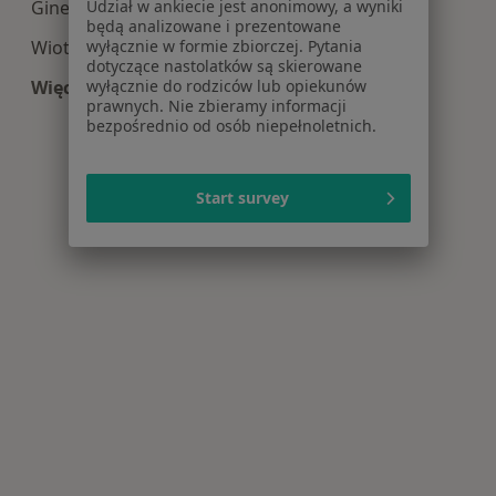
Udział w ankiecie jest anonimowy, a wyniki
Ginekomastia w Wrocławiu
będą analizowane i prezentowane
wyłącznie w formie zbiorczej. Pytania
Wiotkość skóry w Wrocławiu
dotyczące nastolatków są skierowane
wyłącznie do rodziców lub opiekunów
Więcej (15)
prawnych. Nie zbieramy informacji
Więcej w kategorii: Najczęście leczone choroby
bezpośrednio od osób niepełnoletnich.
Start survey