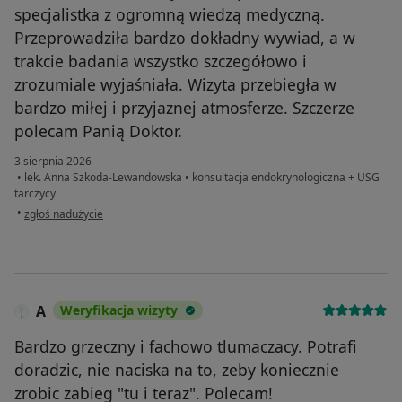
specjalistka z ogromną wiedzą medyczną.
Przeprowadziła bardzo dokładny wywiad, a w
trakcie badania wszystko szczegółowo i
zrozumiale wyjaśniała. Wizyta przebiegła w
bardzo miłej i przyjaznej atmosferze. Szczerze
polecam Panią Doktor.
3 sierpnia 2026
•
lek. Anna Szkoda-Lewandowska
•
konsultacja endokrynologiczna + USG
tarczycy
w opinii użytkownika Elżbieta
•
zgłoś nadużycie
A
Weryfikacja wizyty
Bardzo grzeczny i fachowo tlumaczacy. Potrafi
doradzic, nie naciska na to, zeby koniecznie
zrobic zabieg "tu i teraz". Polecam!