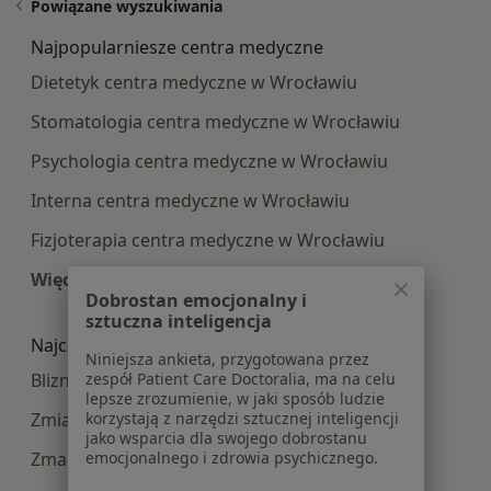
Powiązane wyszukiwania
Najpopularniesze centra medyczne
Dietetyk centra medyczne w Wrocławiu
Stomatologia centra medyczne w Wrocławiu
Psychologia centra medyczne w Wrocławiu
Interna centra medyczne w Wrocławiu
Fizjoterapia centra medyczne w Wrocławiu
Więcej (14)
Dobrostan emocjonalny i
Więcej w kategorii: Najpopularniesze centra m
sztuczna inteligencja
Najczęście leczone choroby
Niniejsza ankieta, przygotowana przez
zespół Patient Care Doctoralia, ma na celu
Blizny w Wrocławiu
lepsze zrozumienie, w jaki sposób ludzie
korzystają z narzędzi sztucznej inteligencji
Zmiany skórne w Wrocławiu
jako wsparcia dla swojego dobrostanu
emocjonalnego i zdrowia psychicznego.
Zmarszczki w Wrocławiu