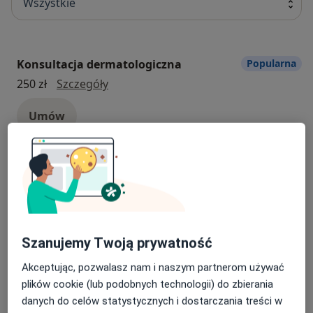
Wszystkie
Konsultacja dermatologiczna
Popularna
konsultacja dermatologiczna
250 zł
Szczegóły
Umów
Konsultacja neurologiczna
Popularna
Konsultacja neurologiczna
300 zł
Szczegóły
Umów
Szanujemy Twoją prywatność
Konsultacja trychologiczna +
Popularna
Akceptując, pozwalasz nam i naszym partnerom używać
trichoskopia (badanie mikrokamerą
plików cookie (lub podobnych technologii) do zbierania
skóry głowy) - pierwsza wizyta
danych do celów statystycznych i dostarczania treści w