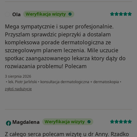
Ola
Weryfikacja wizyty
O
Mega sympatycznie i super profesjonalnie.
Przyszlam sprawdzic pieprzyki a dostalam
kompleksowa porade dermatologiczna ze
szczegolowym planem leczenia. Mile uczucie
spotkac zaangazowanego lekarza ktory dąży do
rozwiazania problemu! Polecam
3 sierpnia 2026
•
lek. Piotr Jarliński
•
konsultacja dermatologiczna + dermatoskopia
•
w opinii użytkownika Ola
zgłoś nadużycie
Magdalena
Weryfikacja wizyty
M
​Z całego serca polecam wizytę u dr Anny. Rzadko