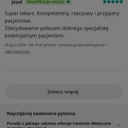
Józef
Weryfikacja wizyty
J
Super lekarz. Kompetentny, rzeczowy i przyjazny
pacjentowi.
Zdecydowanie polecam dobrego specjalistę
potencjalnym pacjentom.
28 lipca 2026
•
lek. Piotr Jarliński
•
konsultacja dermatologiczna
•
w opinii użytkownika Józef
zgłoś nadużycie
Zobacz więcej
Najczęściej zadawane pytania
Porady z jakiego zakresu oferuje Centrum Medyczne