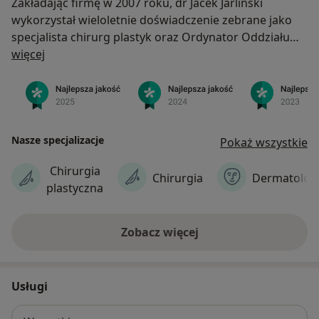
Zakładając firmę w 2007 roku, dr Jacek Jarliński
wykorzystał wieloletnie doświadczenie zebrane jako
specjalista chirurg plastyk oraz Ordynator Oddziału
O nas
Chirurgii Plastycznej i Rekonstrukcyjnej Szpitala
więcej
Kolejowego we Wrocławiu. Zachęcając do współpracy
najbardziej zaufane i sprawdzone osoby udało się
stworzyć profesjonalny, oddany zespół, który
współpracuje z nami do dziś, wciąż podnosząc swoje
kompetencje i dbając o zadowolenie Pacjentów.
Nasze specjalizacje
Pokaż wszystkie
Chirurgia
Chirurgia
Dermatolog
plastyczna
Zobacz więcej
Usługi