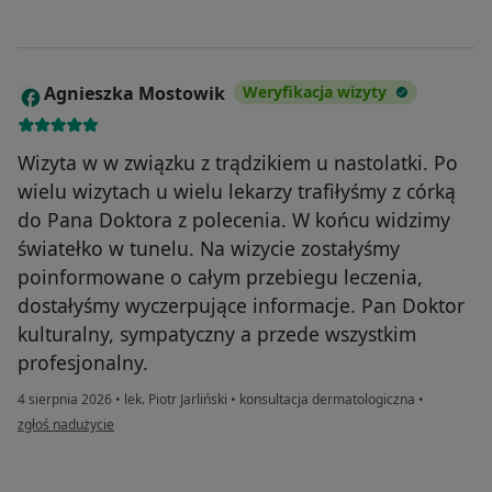
Agnieszka Mostowik
Weryfikacja wizyty
A
Wizyta w w związku z trądzikiem u nastolatki. Po
wielu wizytach u wielu lekarzy trafiłyśmy z córką
do Pana Doktora z polecenia. W końcu widzimy
światełko w tunelu. Na wizycie zostałyśmy
poinformowane o całym przebiegu leczenia,
dostałyśmy wyczerpujące informacje. Pan Doktor
kulturalny, sympatyczny a przede wszystkim
profesjonalny.
4 sierpnia 2026
•
lek. Piotr Jarliński
•
konsultacja dermatologiczna
•
w opinii użytkownika Agnieszka Mostowik
zgłoś nadużycie