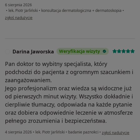
6 sierpnia 2026
•
lek. Piotr Jarliński
•
konsultacja dermatologiczna + dermatoskopia
•
w opinii użytkownika Dorota
zgłoś nadużycie
Darina Jaworska
Weryfikacja wizyty
D
Pan doktor to wybitny specjalista, który
podchodzi do pacjenta z ogromnym szacunkiem i
zaangażowaniem.
Jego profesjonalizm oraz wiedza są widoczne już
od pierwszych minut wizyty. Wszystko dokładnie i
cierpliwie tłumaczy, odpowiada na każde pytanie
oraz dobiera odpowiednie leczenie w atmosferze
pełnego zrozumienia i bezpieczeństwa.
w opinii użytkownika 
4 sierpnia 2026
•
lek. Piotr Jarliński
•
badanie paznokci
•
zgłoś nadużycie