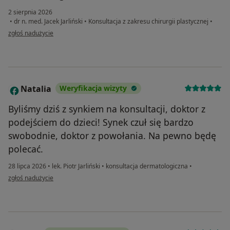
2 sierpnia 2026
•
dr n. med. Jacek Jarliński
•
Konsultacja z zakresu chirurgii plastycznej
•
w opinii użytkownika A
zgłoś nadużycie
Natalia
Weryfikacja wizyty
N
Byliśmy dziś z synkiem na konsultacji, doktor z
podejściem do dzieci! Synek czuł się bardzo
swobodnie, doktor z powołania. Na pewno będę
polecać.
28 lipca 2026
•
lek. Piotr Jarliński
•
konsultacja dermatologiczna
•
w opinii użytkownika Natalia
zgłoś nadużycie