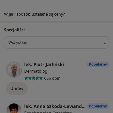
W jaki sposób ustalane są ceny?
Specjaliści
Wszystkie
lek. Piotr Jarliński
Popularny
Dermatolog
656 opinii
Umów
lek. Anna Szkoda-Lewandowska
Popularny
Endokrynolog, Internista