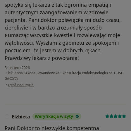
spotyka się lekarza z tak ogromną empatią i
autentycznym zaangażowaniem w zdrowie
pacjenta. Pani doktor poświęciła mi dużo czasu,
cierpliwie i w bardzo zrozumiały sposób
tłumacząc wszystkie kwestie i rozwiewając moje
wątpliwości. Wyszłam z gabinetu ze spokojem i
poczuciem, że jestem w dobrych rękach.
Prawdziwy lekarz z powołania!
3 sierpnia 2026
•
lek. Anna Szkoda-Lewandowska
•
konsultacja endokrynologiczna + USG
tarczycy
w opinii użytkownika Magdalena
•
zgłoś nadużycie
Elżbieta
Weryfikacja wizyty
E
Pani Doktor to niezwykle kompetentna