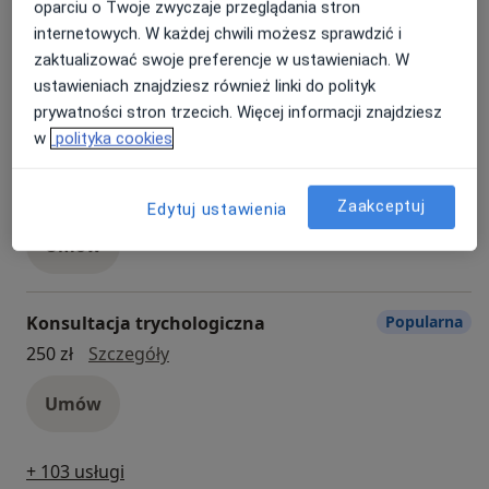
oparciu o Twoje zwyczaje przeglądania stron
konsultacja trychologiczna + trich
Od 300 zł
Szczegóły
internetowych. W każdej chwili możesz sprawdzić i
Umów
zaktualizować swoje preferencje w ustawieniach. W
ustawieniach znajdziesz również linki do polityk
prywatności stron trzecich. Więcej informacji znajdziesz
Konsultacja endokrynologiczna + USG
Popularna
w
polityka cookies
tarczycy
konsultacja endokrynologiczna + USG 
350 zł
Szczegóły
Zaakceptuj
Edytuj ustawienia
Umów
Konsultacja trychologiczna
Popularna
konsultacja trychologiczna
250 zł
Szczegóły
Umów
+ 103 usługi