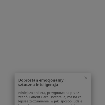
Bezpieczne płatności
dr n. med. Aleksandra Kindracka
·
Więcej
Pediatra, Alergolog
830 opinii
Specjalista nie oferuje umawiania online pod tym adresem.
Poproś o wizytę
Dobrostan emocjonalny i
sztuczna inteligencja
Niniejsza ankieta, przygotowana przez
zespół Patient Care Doctoralia, ma na celu
Bezpieczne płatności
lepsze zrozumienie, w jaki sposób ludzie