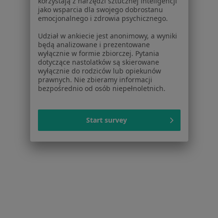
korzystają z narzędzi sztucznej inteligencji
lek. Marcin Wojtyga
jako wsparcia dla swojego dobrostanu
·
Więcej
Pediatra, Lekarz rodzinny
emocjonalnego i zdrowia psychicznego.
790 opinii
Udział w ankiecie jest anonimowy, a wyniki
będą analizowane i prezentowane
Konsultacja pediatryczna
od 150 zł
wyłącznie w formie zbiorczej. Pytania
Specjalista nie oferuje umawiania online pod tym adresem.
dotyczące nastolatków są skierowane
wyłącznie do rodziców lub opiekunów
prawnych. Nie zbieramy informacji
Poproś o wizytę
bezpośrednio od osób niepełnoletnich.
Start survey
Bezpieczne płatności
dr n. med. Agnieszka Wziątek