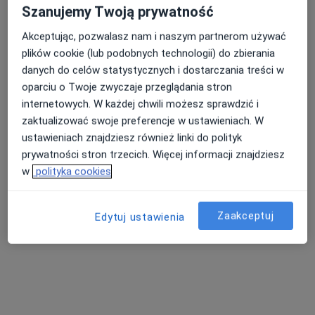
Szanujemy Twoją prywatność
Ks. Skorupki 71, Ząbki
•
Mapa
Akceptując, pozwalasz nam i naszym partnerom używać
Brak dostępnych specjalistów z wolnymi terminami w tym centrum medycznym.
plików cookie (lub podobnych technologii) do zbierania
danych do celów statystycznych i dostarczania treści w
Pokaż profil
oparciu o Twoje zwyczaje przeglądania stron
internetowych. W każdej chwili możesz sprawdzić i
zaktualizować swoje preferencje w ustawieniach. W
ustawieniach znajdziesz również linki do polityk
prywatności stron trzecich. Więcej informacji znajdziesz
w
polityka cookies
Zaakceptuj
Edytuj ustawienia
Zofia Janiszewska-Smolak
Pediatra
Ul. Ks. I. Skorupki 37A, Ząbki
•
Mapa
Centrum Medyczne Fundamenti
Konsultacja pediatryczna
Brak ceny