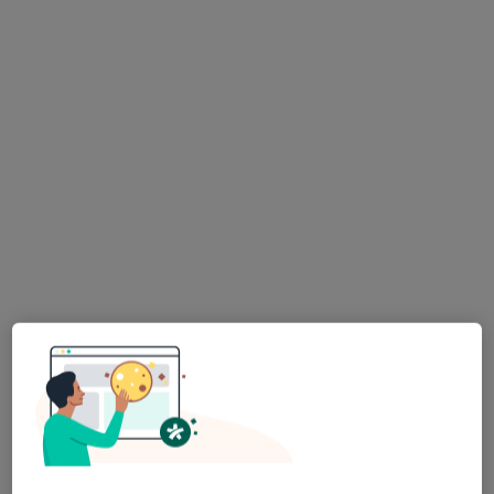
Pediatra, Alergolog, Pulmonolog
6 opinii
3 Maja 14 lok. 18, Ząbki
•
Mapa
Prywatna Praktyka Lekarska Grażyna Wilczyńska
Specjalista nie oferuje umawiania online pod tym adresem.
Poproś o wizytę
Beta-Med
·
Więcej
Pediatria, Ginekologia, Neurologia
29 opinii