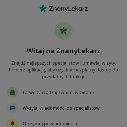
Me
Pediatra • Ząbki, mazowieckie
Filtry
Ubezpieczenie
Mapa
Polecani pediatrzy w Ząbkach
Witaj na ZnanyLekarz
Jak działają wyniki wyszukiwania
Znajdź najlepszych specjalistów i umawiaj wizyty.
Pobierz aplikację, aby uzyskać bezpłatny dostęp do
Wybierz swoje ubezpieczenie
przydatnych funkcji:
Enel-med
Łatwo zarządzaj swoimi wizytami
Wysyłaj wiadomości do specjalistów
Otrzymuj powiadomienia