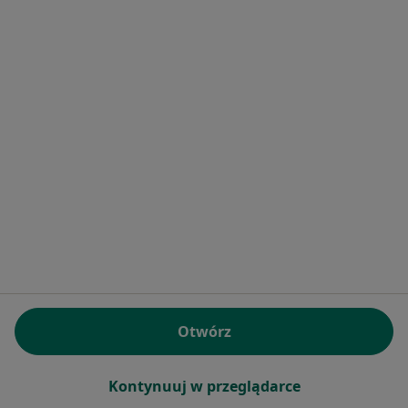
Specjalista nie oferuje umawiania online pod tym adresem.
Poproś o wizytę
Bezpieczne płatności
dr n. med. Gabriela Klimkiewicz-
Wojciechowska
·
Więcej
Pediatra
Otwórz
61 opinii
Konsultacja pediatryczna
149 zł
Kontynuuj w przeglądarce
Specjalista nie oferuje umawiania online pod tym adresem.