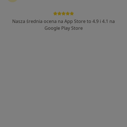
Nasza średnia ocena na App Store to 4.9 i 4.1 na
Centrum Medyczne CMP Ząbki
Google Play Store
·
Więcej
Pediatria, Diagnostyka, Dietetyk
3 opinie
Ignacego Krasickiego 14, Ząbki
•
Mapa
Brak dostępnych specjalistów z wolnymi terminami w tym centrum medycznym.
Pokaż profil