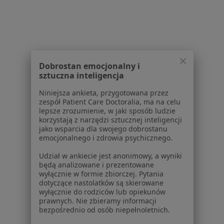
Serwis
Regulamin
Polityka prywatności pacjentów
Polityka prywatności profesjonalistów
Polityka prywatności dla profesjonalistów, których
Dobrostan emocjonalny i
dane pozyskaliśmy samodzielnie
sztuczna inteligencja
Polityka cookies
Jak działają wyniki wyszukiwania
Niniejsza ankieta, przygotowana przez
zespół Patient Care Doctoralia, ma na celu
Dostępność
lepsze zrozumienie, w jaki sposób ludzie
O nas
korzystają z narzędzi sztucznej inteligencji
Praca
jako wsparcia dla swojego dobrostanu
Rekrutujemy!
emocjonalnego i zdrowia psychicznego.
Partnerzy
Centrum prasowe
Udział w ankiecie jest anonimowy, a wyniki
Kontakt
będą analizowane i prezentowane
wyłącznie w formie zbiorczej. Pytania
dotyczące nastolatków są skierowane
Dla pacjentów
wyłącznie do rodziców lub opiekunów
prawnych. Nie zbieramy informacji
Lekarze
bezpośrednio od osób niepełnoletnich.
Placówki medyczne