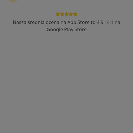
Nasza średnia ocena na App Store to 4.9 i 4.1 na
lek. Piotr Ptak
Google Play Store
·
Więcej
Nefrolog, Kardiolog, Bariatra
31 opinii
Leśna, Świdnica
•
Mapa
Samodzielny Publiczny Zespół opieki Zdrowotnej w Świdnicy ,,Latawiec"
Konsultacja kardiologiczna
od 250 zł
Specjalista nie oferuje umawiania online pod tym adresem.
Poproś o wizytę