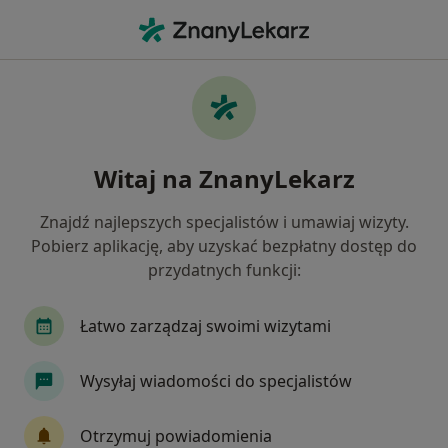
Me
Choroby Wewnętrzne • świdnica, dolnośląskie
Filtry
• 1
Ubezpieczenie
Map
Choroby wewnętrzne specjaliści w Świdnicy
Witaj na ZnanyLekarz
Jak działają wyniki wyszukiwania
Znajdź najlepszych specjalistów i umawiaj wizyty.
Pobierz aplikację, aby uzyskać bezpłatny dostęp do
Jakiego specjalisty szukasz?
przydatnych funkcji:
Internista
Kardiolog
Lekarz rodzinny
Łatwo zarządzaj swoimi wizytami
Wysyłaj wiadomości do specjalistów
Otrzymuj powiadomienia