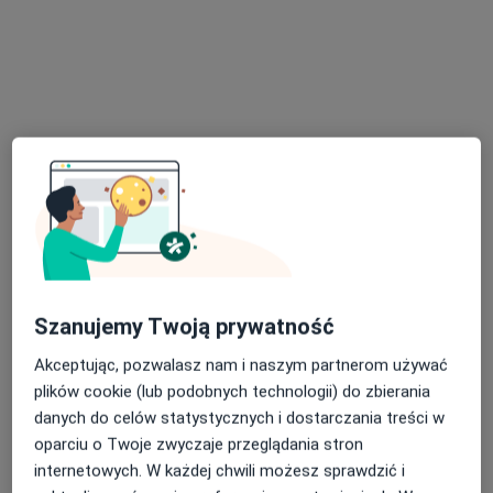
dr n. med. Bartosz Zawadzki
·
Więcej
Diabetolog, Ultrasonografista
25 opinii
plac Grunwaldzki 3/02, Świdnica
•
Mapa
nClinic Centrum Medyczne
Konsultacja diabetologiczna
od 250 zł
Specjalista nie oferuje umawiania online pod tym adresem.
Poproś o wizytę
Szanujemy Twoją prywatność
Akceptując, pozwalasz nam i naszym partnerom używać
plików cookie (lub podobnych technologii) do zbierania
danych do celów statystycznych i dostarczania treści w
oparciu o Twoje zwyczaje przeglądania stron
internetowych. W każdej chwili możesz sprawdzić i