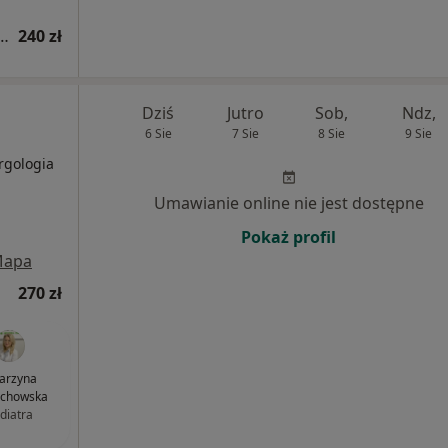
iatryczna (bilans zdrowia dziecka)
240 zł
Dziś
Jutro
Sob,
Ndz,
6 Sie
7 Sie
8 Sie
9 Sie
ergologia
Umawianie online nie jest dostępne
Pokaż profil
apa
270 zł
arzyna
echowska
diatra