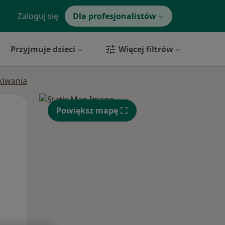
Zaloguj się
Dla profesjonalistów
Przyjmuje dzieci
Więcej filtrów
ukiwania
Pon,
Wt,
Śr,
Powiększ mapę
10 Sie
11 Sie
12 Sie