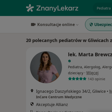
specjaliz
Konsultacje online
Ubezpiec
20 polecanych pediatrów w Gliwicach z
lek. Marta Brewc
Pediatra, Alergolog, Alerg
·
Więcej
dziecięcy
143 opinie
Ignacego Daszyńskiego 34/2, Gliwice
•
M
InCare Centrum Medyczne
Akceptuje Allianz