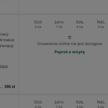
Dziś
Jutro
Sob,
Ndz,
6 Sie
7 Sie
8 Sie
9 Sie
izacji
W trakcie
Umawianie online nie jest dostępne
ziecięcy)
Poproś o wizytę
apa
acja endokrynologiczna dzieci + USG tarczycy
390 zł
Dziś
Jutro
Sob,
Ndz,
6 Sie
7 Sie
8 Sie
9 Sie