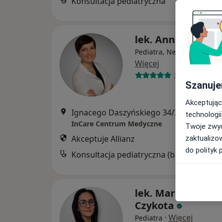
Konsultacja pediatryczna
lek. Anna Drabot
Pediatra, Nefrolog dziecię
Więcej
33 opinie
Szanuje
Akceptując
Ignacego Daszyńskiego 34/2, Gliwice
•
M
technologii
InCare Centrum Medyczne
Twoje zwyc
Akceptuje Allianz
zaktualizo
do polityk 
Konsultacja ped
lek. Martyna Szna
Czykota
·
Więcej
Pediatra