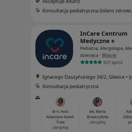
Akceptuje Allianz
Konsultacja ped
InCare Centrum
Medyczne
Pediatria, Alergologia, Al
·
Więcej
dziecięca
927 opinii
Ignacego Daszyńskiego 34/2, Gliwice
•
M
Konsultacja pediatryczna
dr n. med.
lek. Marta
Kat
Katarzyna Kowol-
Brewczyńska
Zdzi
Trela
alergolog
pe
alergolog