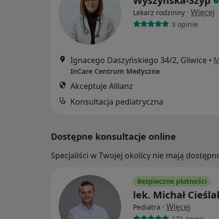
Wyszyńska-Szyp
·
Więcej
Lekarz rodzinny
3 opinie
Ignacego Daszyńskiego 34/2, Gliwice
•
M
InCare Centrum Medyczne
Akceptuje Allianz
Konsultacja pediatryczna
Dostępne konsultacje online
Specjaliści w Twojej okolicy nie mają dostępn
Bezpieczne płatności
lek. Michał Cieśla
·
Więcej
Pediatra
171 opinii