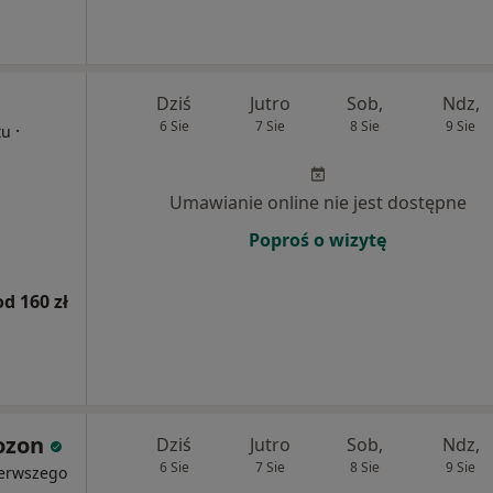
Dziś
Jutro
Sob,
Ndz,
6 Sie
7 Sie
8 Sie
9 Sie
·
tu
Umawianie online nie jest dostępne
Poproś o wizytę
od 160 zł
ozon
Dziś
Jutro
Sob,
Ndz,
6 Sie
7 Sie
8 Sie
9 Sie
ierwszego