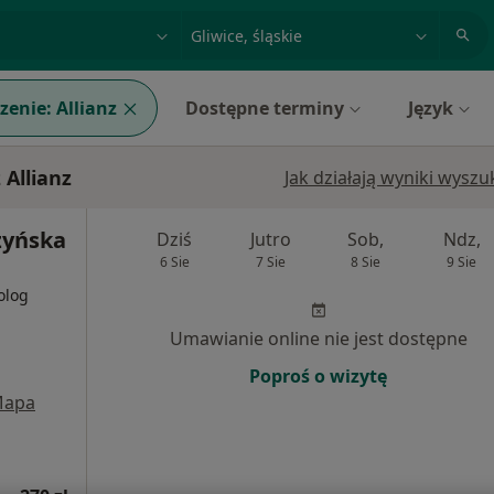
acja, badanie lub nazwisko
miasto lub dzielnica
zenie:
Allianz
Dostępne terminy
Język
 Allianz
Jak działają wyniki wysz
zyńska
Dziś
Jutro
Sob,
Ndz,
6 Sie
7 Sie
8 Sie
9 Sie
olog
Umawianie online nie jest dostępne
Poproś o wizytę
apa