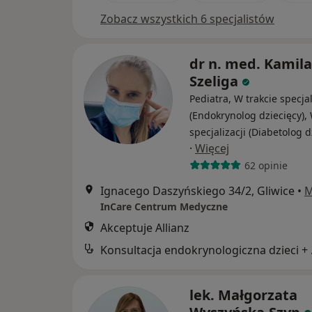
Zobacz wszystkich 6 specjalistów
dr n. med. Kamila
Szeliga
Pediatra, W trakcie specjal
(Endokrynolog dziecięcy), 
specjalizacji (Diabetolog d
·
Więcej
62 opinie
Ignacego Daszyńskiego 34/2, Gliwice
•
M
InCare Centrum Medyczne
Akceptuje Allianz
Konsult
lek. Małgorzata