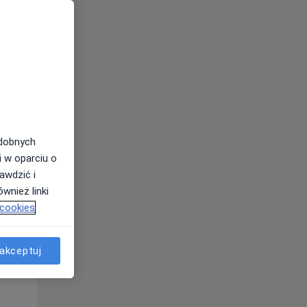
Pon,
Wt,
Śr,
10 Sie
11 Sie
12 Sie
odobnych
i w oparciu o
awdzić i
wnież linki
 cookies
akceptuj
Pon,
Wt,
Śr,
10 Sie
11 Sie
12 Sie