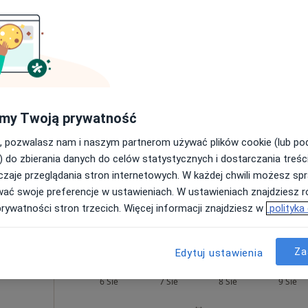
270 zł
Dziś
Jutro
Sob,
Ndz,
6 Sie
7 Sie
8 Sie
9 Sie
·
cy
Umawianie online nie jest dostępne
my Twoją prywatność
Poproś o wizytę
, pozwalasz nam i naszym partnerom używać plików cookie (lub p
apa
) do zbierania danych do celów statystycznych i dostarczania treśc
zaje przeglądania stron internetowych. W każdej chwili możesz spr
wać swoje preferencje w ustawieniach. W ustawieniach znajdziesz ró
prywatności stron trzecich. Więcej informacji znajdziesz w
polityka
iatryczna (bilans zdrowia dziecka)
240 zł
Za
Edytuj ustawienia
jder-
Dziś
Jutro
Sob,
Ndz,
6 Sie
7 Sie
8 Sie
9 Sie