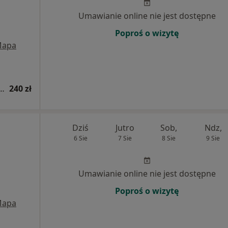
Umawianie online nie jest dostępne
Poproś o wizytę
apa
iatryczna (bilans zdrowia dziecka)
240 zł
Dziś
Jutro
Sob,
Ndz,
6 Sie
7 Sie
8 Sie
9 Sie
Umawianie online nie jest dostępne
Poproś o wizytę
apa