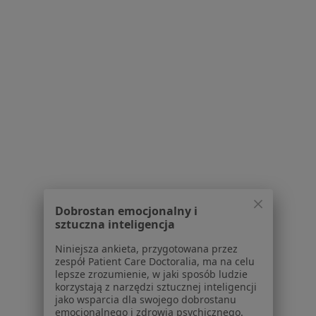
Choroby wieku dziecięcego Sosnowiec
Atopowe zapalenie skóry Sosnowiec
Nadciśnienie tętnicze Sosnowiec
Alergia Sosnowiec
Biegunka Sosnowiec
Więcej (15)
Więcej w kategorii: Najczęście leczone chorob
Strona Główna
Pediatra
Sosnowiec
Allianz
Zmień miasto
Zmień miasto
Zmień 
Dobrostan emocjonalny i
sztuczna inteligencja
Niniejsza ankieta, przygotowana przez
zespół Patient Care Doctoralia, ma na celu
lepsze zrozumienie, w jaki sposób ludzie
korzystają z narzędzi sztucznej inteligencji
jako wsparcia dla swojego dobrostanu
Serwis
emocjonalnego i zdrowia psychicznego.