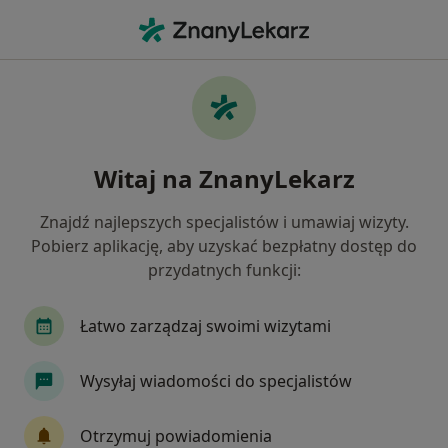
Me
Pediatra • Sosnowiec, śląskie
Filtry
Ubezpieczenie:
Allianz
20 polecanych pediatrów w Sosnowcu z
Witaj na ZnanyLekarz
Allianz
Jak działają wyniki wyszukiwania
Znajdź najlepszych specjalistów i umawiaj wizyty.
Pobierz aplikację, aby uzyskać bezpłatny dostęp do
przydatnych funkcji:
Łatwo zarządzaj swoimi wizytami
Wysyłaj wiadomości do specjalistów
Wyróżniony
Bezpieczne płatności
Otrzymuj powiadomienia