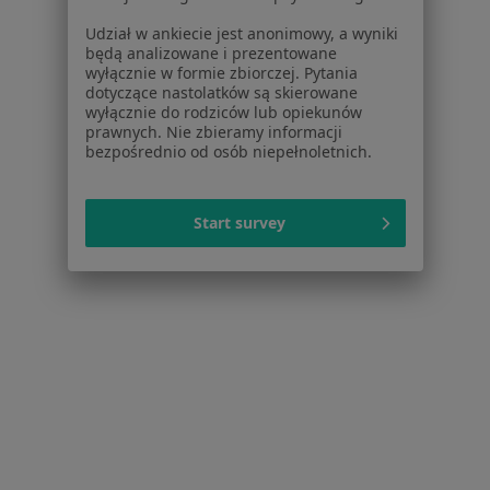
Regulamin
Udział w ankiecie jest anonimowy, a wyniki
będą analizowane i prezentowane
Polityka prywatności pacjentów
wyłącznie w formie zbiorczej. Pytania
Polityka prywatności profesjonalistów
dotyczące nastolatków są skierowane
Polityka prywatności dla profesjonalistów, których
wyłącznie do rodziców lub opiekunów
prawnych. Nie zbieramy informacji
dane pozyskaliśmy samodzielnie
bezpośrednio od osób niepełnoletnich.
Polityka cookies
Jak działają wyniki wyszukiwania
Dostępność
Start survey
O nas
Praca
Rekrutujemy!
Partnerzy
Centrum prasowe
Kontakt
Dla pacjentów
Lekarze
Placówki medyczne
Pytania i odpowiedzi