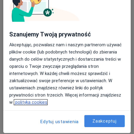
Bezpieczne płatności
Centrum Malucha Madame Docteur -
Specjalistyczne Centrum Pediatryczne
·
Więcej
Szanujemy Twoją prywatność
Pediatria, Chirurgia dziecięca, Fizjoterapia dziecięca
96 opinii
Akceptując, pozwalasz nam i naszym partnerom używać
Wspólna 5, Sosnowiec
•
Mapa
plików cookie (lub podobnych technologii) do zbierania
danych do celów statystycznych i dostarczania treści w
Konsultacja pediatryczna
od 200 zł
oparciu o Twoje zwyczaje przeglądania stron
internetowych. W każdej chwili możesz sprawdzić i
zaktualizować swoje preferencje w ustawieniach. W
lek. Aleksandra
ustawieniach znajdziesz również linki do polityk
Rucińska
prywatności stron trzecich. Więcej informacji znajdziesz
pediatra
w
polityka cookies
Brak dostępnych specjalistów z wolnymi terminami w tym centrum medycznym.
Zaakceptuj
Edytuj ustawienia
Pokaż profil