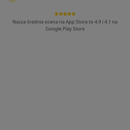
lek. Aleksandra Rucińska
·
Więcej
Pediatra
68 opinii
Nasza średnia ocena na App Store to 4.9 i 4.1 na
Wspólna 5, Sosnowiec
•
Mapa
Google Play Store
Centrum Malucha Madame Docteur -Specjalistyczne Centrum Pediatryczne
Akceptuje Allianz
Konsultacja pediatryczna
od 200 zł
Specjalista nie oferuje umawiania online pod tym adresem.
Poproś o wizytę