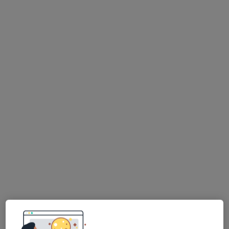
Bezpieczne płatności
INTER-MED BĘDZIN
·
Więcej
Pediatria, Interna, Chirurgia
2304 opinie
Ignacego Krasickiego 14, Będzin
•
Mapa
Konsultacja pediatryczna
150 zł
Brak dostępnych specjalistów z wolnymi terminami w tym centrum medycznym.
Pokaż profil