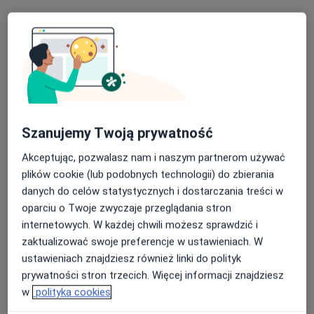
lek. Martyna Sznajder-Czykota
·
Więcej
Pediatra
69 opinii
Ignacego Daszyńskiego 34/2, Gliwice
•
Mapa
InCare Centrum Medyczne
Akceptuje enel-med
Konsultacja pediatryczna (bilans zdrowia dziecka)
240 zł
Szanujemy Twoją prywatność
Specjalista nie oferuje umawiania online pod tym adresem.
Akceptując, pozwalasz nam i naszym partnerom używać
Poproś o wizytę
plików cookie (lub podobnych technologii) do zbierania
danych do celów statystycznych i dostarczania treści w
oparciu o Twoje zwyczaje przeglądania stron
internetowych. W każdej chwili możesz sprawdzić i
zaktualizować swoje preferencje w ustawieniach. W
ustawieniach znajdziesz również linki do polityk
prywatności stron trzecich. Więcej informacji znajdziesz
w
polityka cookies