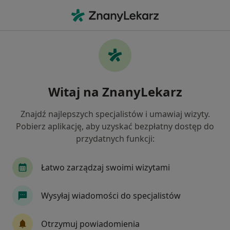
Me
Pediatra • Gliwice, śląskie
Filtry
Ubezpieczenie:
enel-med
20 polecanych pediatrów w Gliwicach z Enel-
Witaj na ZnanyLekarz
med
Jak działają wyniki wyszukiwania
Znajdź najlepszych specjalistów i umawiaj wizyty.
Pobierz aplikację, aby uzyskać bezpłatny dostęp do
przydatnych funkcji:
Łatwo zarządzaj swoimi wizytami
Wysyłaj wiadomości do specjalistów
lek. Marta Brewczyńska
Otrzymuj powiadomienia
·
Więcej
Pediatra, Alergolog, Alergolog dziecięcy