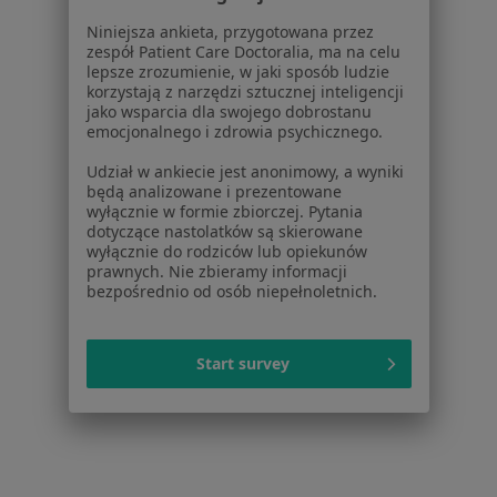
Partnerzy
Niniejsza ankieta, przygotowana przez
Centrum prasowe
zespół Patient Care Doctoralia, ma na celu
Kontakt
lepsze zrozumienie, w jaki sposób ludzie
korzystają z narzędzi sztucznej inteligencji
jako wsparcia dla swojego dobrostanu
Dla pacjentów
emocjonalnego i zdrowia psychicznego.
Lekarze
Udział w ankiecie jest anonimowy, a wyniki
Placówki medyczne
będą analizowane i prezentowane
Pytania i odpowiedzi
wyłącznie w formie zbiorczej. Pytania
dotyczące nastolatków są skierowane
Usługi i zabiegi
wyłącznie do rodziców lub opiekunów
Choroby
prawnych. Nie zbieramy informacji
Pomoc
bezpośrednio od osób niepełnoletnich.
Aplikacje mobilne
Blog dla pacjentów
Start survey
Dla profesjonalistów
Cennik
Dla lekarzy
Dla placówek medycznych