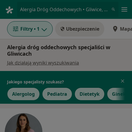
Me
Alergia Dróg Oddechowych • Gliwice, śląskie
Filtry
• 1
Ubezpieczenie
Map
Alergia dróg oddechowych specjaliści w
Gliwicach
Jak działają wyniki wyszukiwania
Jakiego specjalisty szukasz?
Alergolog
Pediatra
Dietetyk
Ginekol