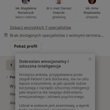
lek. Magdalena
dr n. med. Dariusz
lek. Anna
Romańczuk
Huterski
Wojakowska
lekarz rodzinny
ginekolog
ortopeda
Zobacz wszystkich 7 specjalistów
Brak dostępnych specjalistów z wolnymi terminami w tym centrum medycznym.
Pokaż profil
Dobrostan emocjonalny i
1
2
sztuczna inteligencja
Niniejsza ankieta, przygotowana przez
Powiązane wyszukiwania
zespół Patient Care Doctoralia, ma na celu
lepsze zrozumienie, w jaki sposób ludzie
W pobliżu Gliwic
korzystają z narzędzi sztucznej inteligencji
jako wsparcia dla swojego dobrostanu
Alergia dróg oddechowych w Katowicach
emocjonalnego i zdrowia psychicznego.
Alergia dróg oddechowych w Mikołowie
Udział w ankiecie jest anonimowy, a wyniki
będą analizowane i prezentowane