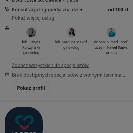
Dworcowa 60, Gliwice
•
Mapa
Konsultacja logopedyczna dzieci
od 100 zł
Pokaż więcej usług
lek. Justyna
lek. Karolina Makoś
dr hab. n. med., prof.
Kulczyńska
ginekolog
uczelni Paweł Rajwa
ginekolog
urolog
Zobacz wszystkich 44 specjalistów
Brak dostępnych specjalistów z wolnymi terminami w tym centrum medycznym.
Pokaż profil