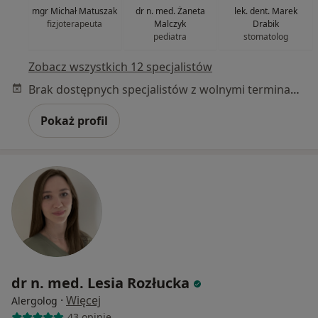
mgr Michał Matuszak
dr n. med. Żaneta
lek. dent. Marek
fizjoterapeuta
Malczyk
Drabik
pediatra
stomatolog
Zobacz wszystkich 12 specjalistów
Brak dostępnych specjalistów z wolnymi terminami w tym centrum medycznym.
Pokaż profil
dr n. med. Lesia Rozłucka
·
Więcej
Alergolog
43 opinie