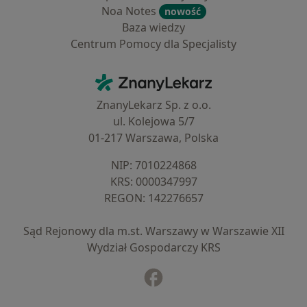
Noa Notes
nowość
Baza wiedzy
Centrum Pomocy dla Specjalisty
Kontakt
ZnanyLekarz - Strona główna
ZnanyLekarz Sp. z o.o.
ul. Kolejowa 5/7
01-217 Warszawa, Polska
NIP: ⁠7010224868
KRS: ⁠0000347997
REGON: ⁠142276657
Sąd Rejonowy dla m.st. Warszawy w Warszawie XII
Wydział Gospodarczy KRS
Facebook
otwiera się w nowej karcie