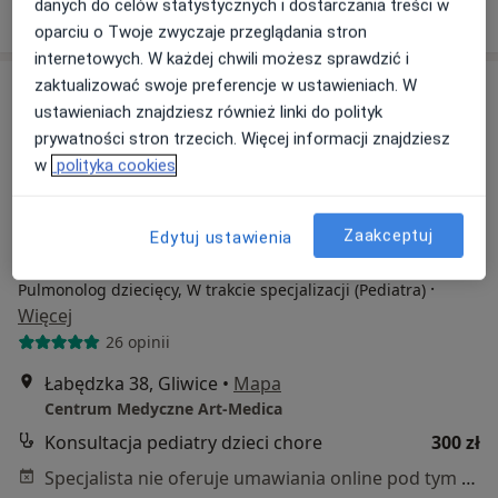
danych do celów statystycznych i dostarczania treści w
Poproś o wizytę
oparciu o Twoje zwyczaje przeglądania stron
internetowych. W każdej chwili możesz sprawdzić i
zaktualizować swoje preferencje w ustawieniach. W
ustawieniach znajdziesz również linki do polityk
prywatności stron trzecich. Więcej informacji znajdziesz
w
polityka cookies
Zaakceptuj
Edytuj ustawienia
lek. Marcin Baut
·
Pulmonolog dziecięcy, W trakcie specjalizacji (Pediatra)
Więcej
26 opinii
Łabędzka 38, Gliwice
•
Mapa
Centrum Medyczne Art-Medica
Konsultacja pediatry dzieci chore
300 zł
Specjalista nie oferuje umawiania online pod tym adresem.