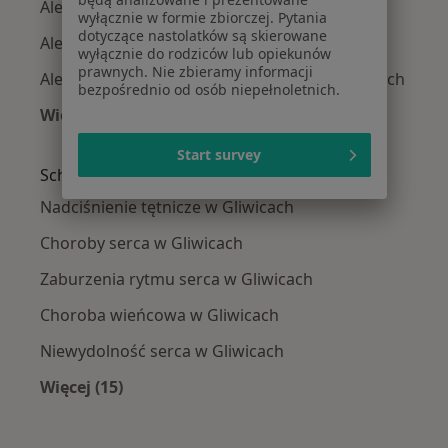
Alergia dróg oddechowych w Tychach
wyłącznie w formie zbiorczej. Pytania
dotyczące nastolatków są skierowane
Alergia dróg oddechowych w Zabrzu
wyłącznie do rodziców lub opiekunów
prawnych. Nie zbieramy informacji
Alergia dróg oddechowych w Piekarach Śląskich
bezpośrednio od osób niepełnoletnich.
Więcej (13)
Więcej w kategorii: W pobliżu Gliwic
Start survey
Schorzenia w Gliwicach
Nadciśnienie tętnicze w Gliwicach
Choroby serca w Gliwicach
Zaburzenia rytmu serca w Gliwicach
Choroba wieńcowa w Gliwicach
Niewydolność serca w Gliwicach
Więcej (15)
Więcej w kategorii: Schorzenia w Gliwicach