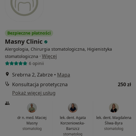
Bezpieczne płatności
Masny Clinic
Alergologia, Chirurgia stomatologiczna, Higienistyka
·
Więcej
stomatologiczna
6 opinii
Srebrna 2, Zabrze
•
Mapa
Konsultacja protetyczna
250 zł
Pokaż więcej usług
dr n. med. Maciej
lek. dent. Agata
lek. dent. Magdalena
Masny
Korzeniowska-
Śliwa-Byra
stomatolog
Barszcz
stomatolog
stomatolog