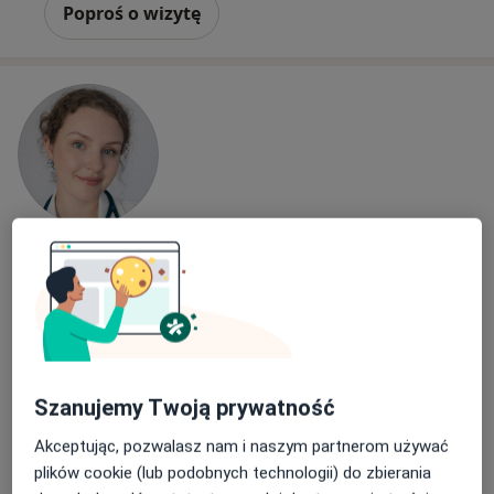
Poproś o wizytę
lek. Martyna Miodońska
·
Więcej
W trakcie specjalizacji (Alergolog)
15 opinii
ul. Jagiellońska 29a/1, Gliwice
•
Mapa
Arena Medical
Szanujemy Twoją prywatność
Konsultacja alergologiczna (kolejna wizyta)
230 zł
Akceptując, pozwalasz nam i naszym partnerom używać
Specjalista nie oferuje umawiania online pod tym adresem.
plików cookie (lub podobnych technologii) do zbierania