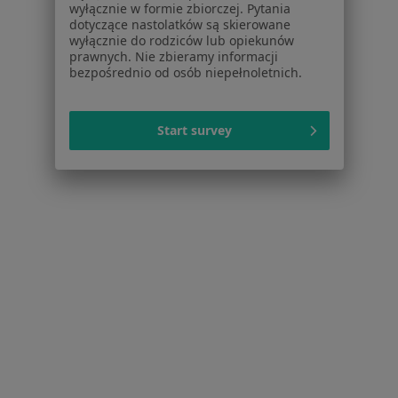
Kontakt
wyłącznie w formie zbiorczej. Pytania
dotyczące nastolatków są skierowane
wyłącznie do rodziców lub opiekunów
Dla pacjentów
prawnych. Nie zbieramy informacji
bezpośrednio od osób niepełnoletnich.
Lekarze
Placówki medyczne
Pytania i odpowiedzi
Start survey
Usługi i zabiegi
Choroby
Pomoc
Aplikacje mobilne
Blog dla pacjentów
Dla profesjonalistów
Cennik
Dla lekarzy
Dla placówek medycznych
Noa Notes
nowość
Baza wiedzy