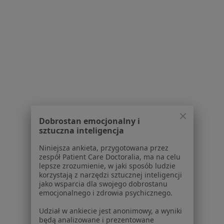
Serwis
Regulamin
Polityka prywatności pacjentów
Polityka prywatności profesjonalistów
Dobrostan emocjonalny i
Polityka prywatności dla profesjonalistów, których
sztuczna inteligencja
dane pozyskaliśmy samodzielnie
Polityka cookies
Niniejsza ankieta, przygotowana przez
Jak działają wyniki wyszukiwania
zespół Patient Care Doctoralia, ma na celu
lepsze zrozumienie, w jaki sposób ludzie
Dostępność
korzystają z narzędzi sztucznej inteligencji
O nas
jako wsparcia dla swojego dobrostanu
Praca
emocjonalnego i zdrowia psychicznego.
Rekrutujemy!
Partnerzy
Udział w ankiecie jest anonimowy, a wyniki
Centrum prasowe
będą analizowane i prezentowane