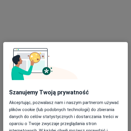
lek. Anna Drabot
·
Więcej
Pediatra, Nefrolog dziecięcy
33 opinie
Ignacego Daszyńskiego 34/2, Gliwice
•
Mapa
InCare Centrum Medyczne
Akceptuje TU Zdrowie
Konsultacja pediatryczna (bilans zdrowia dziecka)
240 zł
Specjalista nie oferuje umawiania online pod tym adresem.
Poproś o wizytę
Szanujemy Twoją prywatność
Akceptując, pozwalasz nam i naszym partnerom używać
plików cookie (lub podobnych technologii) do zbierania
danych do celów statystycznych i dostarczania treści w
oparciu o Twoje zwyczaje przeglądania stron
internetowych. W każdej chwili możesz sprawdzić i