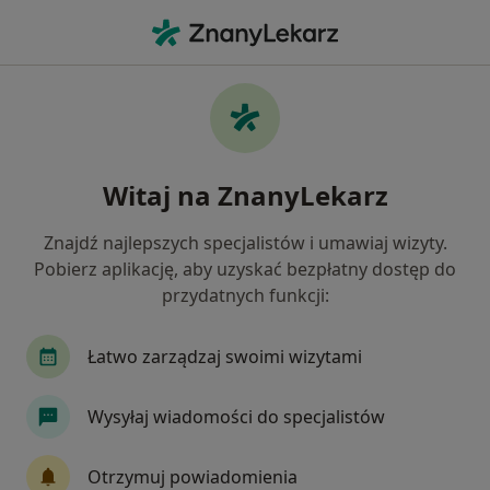
Me
Pediatra • Gliwice, śląskie
Filtry
Ubezpieczenie:
TU Zdrowie
20 polecanych pediatrów w Gliwicach z TU
Witaj na ZnanyLekarz
Zdrowie
Jak działają wyniki wyszukiwania
Znajdź najlepszych specjalistów i umawiaj wizyty.
Pobierz aplikację, aby uzyskać bezpłatny dostęp do
przydatnych funkcji:
Łatwo zarządzaj swoimi wizytami
Wysyłaj wiadomości do specjalistów
lek. Marta Brewczyńska
Otrzymuj powiadomienia
·
Więcej
Pediatra, Alergolog, Alergolog dziecięcy