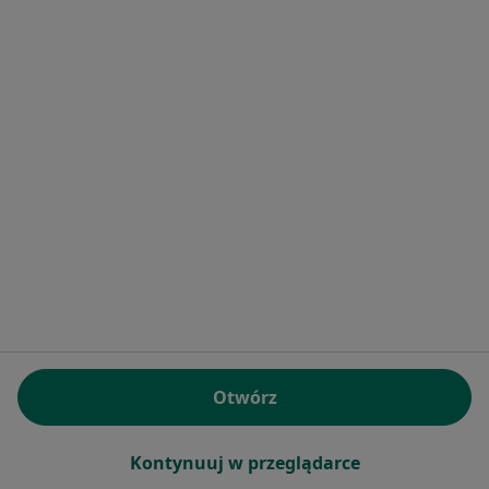
Poproś o wizytę
Bezpieczne płatności
lek. Magdalena Pawłowska-Molga
·
Więcej
Pediatra
265 opinii
Otwórz
Online 1
Online 2
Kontynuuj w przeglądarce
Konsultacja pediatryczna
250 zł