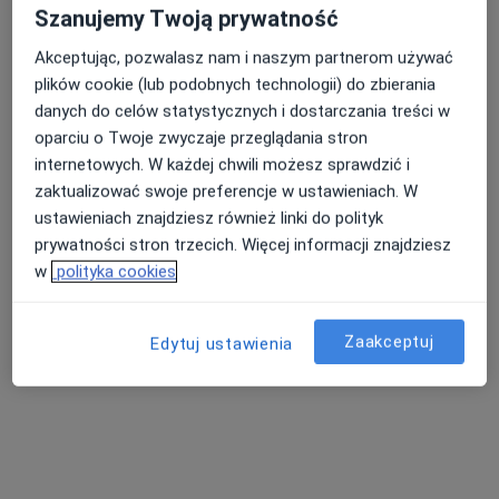
lek. Edward Falkowski
Szanujemy Twoją prywatność
Pediatra
Akceptując, pozwalasz nam i naszym partnerom używać
Grunwaldzka 28/7, Olsztyn
•
Mapa
plików cookie (lub podobnych technologii) do zbierania
.Falkowski Edward Gabinet Pediatryczny
danych do celów statystycznych i dostarczania treści w
Specjalista nie oferuje umawiania online pod tym adresem.
oparciu o Twoje zwyczaje przeglądania stron
internetowych. W każdej chwili możesz sprawdzić i
Poproś o wizytę
zaktualizować swoje preferencje w ustawieniach. W
ustawieniach znajdziesz również linki do polityk
prywatności stron trzecich. Więcej informacji znajdziesz
w
polityka cookies
Zaakceptuj
Edytuj ustawienia
Elżbieta Sławomira Kantyka
Pediatra