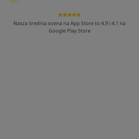
lek. Jarosław Glibowski
·
Więcej
Pediatra
Nasza średnia ocena na App Store to 4.9 i 4.1 na
6 opinii
Google Play Store
11-036 Gietrzwałd, Gietrzwałd
•
Mapa
Gabinet lekarski
Konsultacja pediatryczna
Brak ceny
Specjalista nie oferuje umawiania online pod tym adresem.
Poproś o wizytę