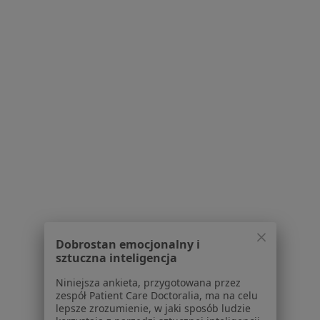
·
Pediatra, Lekarz wykonujący zabiegi medycyny estetycznej
Więcej
481 opinii
E-recepta
70 zł
Specjalista nie oferuje umawiania online pod tym adresem.
Poproś o wizytę
Dobrostan emocjonalny i
sztuczna inteligencja
Niniejsza ankieta, przygotowana przez
Bezpieczne płatności
zespół Patient Care Doctoralia, ma na celu
lepsze zrozumienie, w jaki sposób ludzie
dr n. med. Gabriela Klimkiewicz-