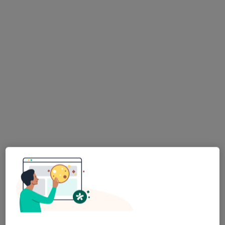
Aleksandra Melnyk
Pediatra, Neurolog dziecięcy
12 opinii
Pod Świerkami 9, Olsztyn
•
Mapa
Prywatna Praktyka Lekarska Aleksandra Melnyk
Konsultacja pediatryczna
Brak ceny
Specjalista nie oferuje umawiania online pod tym adresem.
Poproś o wizytę