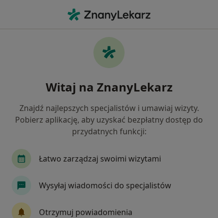
Me
Pediatra • Gietrzwałd, warmińsko-mazurskie
Filtry
Ubezpieczenie
Mapa
Polecani pediatrzy w Gietrzwałdzie
Witaj na ZnanyLekarz
Jak działają wyniki wyszukiwania
Znajdź najlepszych specjalistów i umawiaj wizyty.
Pobierz aplikację, aby uzyskać bezpłatny dostęp do
Wybierz swoje ubezpieczenie
przydatnych funkcji:
Łatwo zarządzaj swoimi wizytami
Wysyłaj wiadomości do specjalistów
Otrzymuj powiadomienia