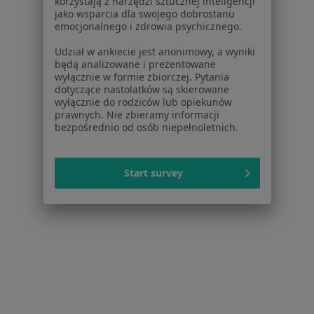
korzystają z narzędzi sztucznej inteligencji
Wojciechowska
jako wsparcia dla swojego dobrostanu
emocjonalnego i zdrowia psychicznego.
·
Więcej
Pediatra
61 opinii
Udział w ankiecie jest anonimowy, a wyniki
będą analizowane i prezentowane
Konsultacja pediatryczna
149 zł
wyłącznie w formie zbiorczej. Pytania
dotyczące nastolatków są skierowane
Specjalista nie oferuje umawiania online pod tym adresem.
wyłącznie do rodziców lub opiekunów
prawnych. Nie zbieramy informacji
Poproś o wizytę
bezpośrednio od osób niepełnoletnich.
Start survey
Bezpieczne płatności
dr n. med. Agnieszka Wziątek