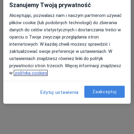
Szanujemy Twoją prywatność
lek. Krystyna Ściana
Akceptując, pozwalasz nam i naszym partnerom używać
·
Więcej
Pediatra, Dermatolog
plików cookie (lub podobnych technologii) do zbierania
22 opinie
danych do celów statystycznych i dostarczania treści w
oparciu o Twoje zwyczaje przeglądania stron
Ługwałd 36n, Olsztyn
•
Mapa
internetowych. W każdej chwili możesz sprawdzić i
PRYWATNY GABINET PEDIATRYCZNY I DERMATOLOGICZNY KRYSTYNA ŚCIANA
zaktualizować swoje preferencje w ustawieniach. W
Konsultacja pediatryczna
Brak ceny
ustawieniach znajdziesz również linki do polityk
Specjalista nie oferuje umawiania online pod tym adresem.
prywatności stron trzecich. Więcej informacji znajdziesz
w
polityka cookies
Poproś o wizytę
Zaakceptuj
Edytuj ustawienia