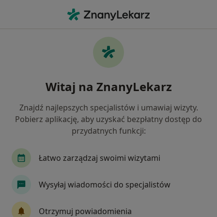
Me
Pediatra • Wadąg, warmińsko-mazurskie
Filtry
Ubezpieczenie
Mapa
Polecani pediatrzy w Wadągu
Witaj na ZnanyLekarz
Jak działają wyniki wyszukiwania
Znajdź najlepszych specjalistów i umawiaj wizyty.
Pobierz aplikację, aby uzyskać bezpłatny dostęp do
Wybierz swoje ubezpieczenie
przydatnych funkcji:
Łatwo zarządzaj swoimi wizytami
Wysyłaj wiadomości do specjalistów
Otrzymuj powiadomienia