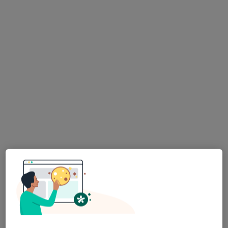
lek. Jolanta Szagała-Szymska
·
Więcej
Pediatra, Kardiolog dziecięcy
15 opinii
ORTHOM ul. Leśna 14 lok. 2H, Olsztyn
•
Mapa
Indywidualna Specjalistyczna Praktyka Lekarska KARD-PED
Badania lekarskie sportowców
200 zł
Specjalista nie oferuje umawiania online pod tym adresem.
Poproś o wizytę