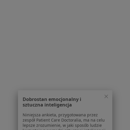
Bezpieczne płatności
lek. Olga Barańska
·
Więcej
Pediatra
112 opinii
Konsultacja telefoniczna
150 zł
Specjalista nie oferuje umawiania online pod tym adresem.
Dobrostan emocjonalny i
sztuczna inteligencja
Poproś o wizytę
Niniejsza ankieta, przygotowana przez
zespół Patient Care Doctoralia, ma na celu
lepsze zrozumienie, w jaki sposób ludzie