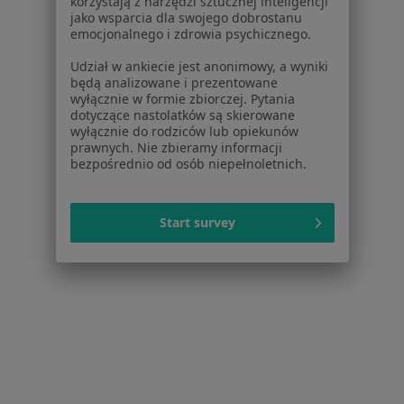
korzystają z narzędzi sztucznej inteligencji
jako wsparcia dla swojego dobrostanu
emocjonalnego i zdrowia psychicznego.
Udział w ankiecie jest anonimowy, a wyniki
będą analizowane i prezentowane
wyłącznie w formie zbiorczej. Pytania
dotyczące nastolatków są skierowane
wyłącznie do rodziców lub opiekunów
prawnych. Nie zbieramy informacji
Bezpieczne płatności
bezpośrednio od osób niepełnoletnich.
dr n. med. Gabriela Klimkiewicz-
Wojciechowska
·
Więcej
Pediatra
Start survey
61 opinii
Konsultacja pediatryczna
149 zł
Specjalista nie oferuje umawiania online pod tym adresem.
Poproś o wizytę