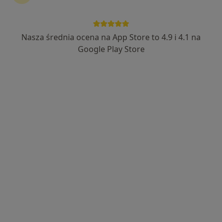
lek. Michał Brożyna
·
Więcej
Pediatra, Kardiolog dziecięcy
Nasza średnia ocena na App Store to 4.9 i 4.1 na
945 opinii
Google Play Store
Marii Zientary-Malewskiej 21, Olsztyn
•
Mapa
GABINET PEDIATRYCZNO-KARDIOLOGICZNY "ECHO"
Konsultacja pediatryczna
250 zł
Specjalista nie oferuje umawiania online pod tym adresem.
Poproś o wizytę