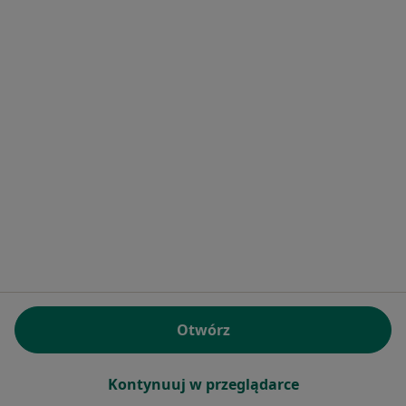
Bezpieczne płatności
dr n. med. Aleksandra Kindracka
·
Więcej
Pediatra, Alergolog
830 opinii
Specjalista nie oferuje umawiania online pod tym adresem.
Poproś o wizytę
Otwórz
Kontynuuj w przeglądarce