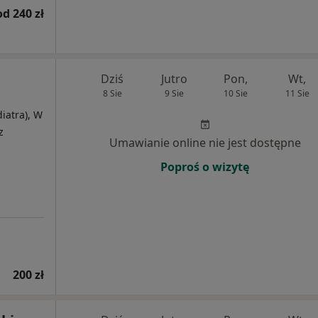
od 240 zł
Dziś
Jutro
Pon,
Wt,
8 Sie
9 Sie
10 Sie
11 Sie
diatra), W
z
Umawianie online nie jest dostępne
Poproś o wizytę
200 zł