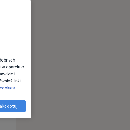
Śr,
Czw,
Pt,
odobnych
12 Sie
13 Sie
14 Sie
i w oparciu o
awdzić i
wnież linki
 cookies
akceptuj