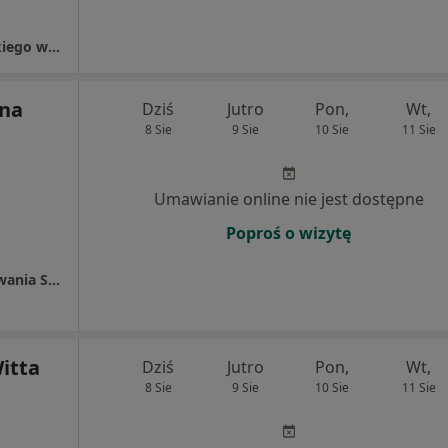
Powiatowy Szpital im. Władysława Biegańskiego w Iławie
nna
Dziś
Jutro
Pon,
Wt,
8 Sie
9 Sie
10 Sie
11 Sie
Umawianie online nie jest dostępne
Poproś o wizytę
Indywidualna Praktyka Lekarska W/m Wezwania Szymanowska-Maćkowska Krystyna
itta
Dziś
Jutro
Pon,
Wt,
8 Sie
9 Sie
10 Sie
11 Sie