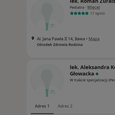
lek. Roman Żurals
·
Więcej
Pediatra
17 opinii
Al. Jana Pawła II 14, Iława
•
Mapa
Ośrodek Zdrowia Rodzina
lek. Aleksandra K
Głowacka
W trakcie specjalizacji (Pe
Adres 1
Adres 2