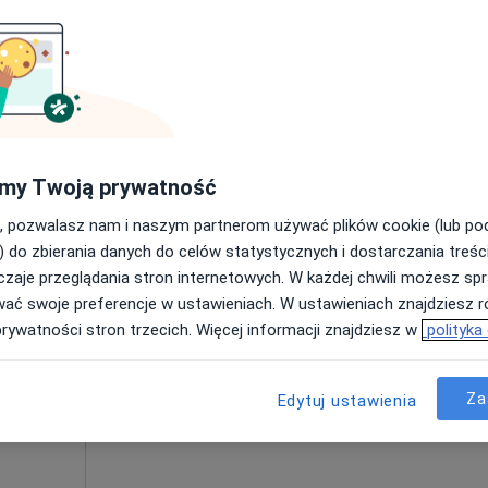
my Twoją prywatność
Dziś
Jutro
Pon,
Wt,
, pozwalasz nam i naszym partnerom używać plików cookie (lub p
8 Sie
9 Sie
10 Sie
11 Sie
) do zbierania danych do celów statystycznych i dostarczania treśc
zaje przeglądania stron internetowych. W każdej chwili możesz spr
wać swoje preferencje w ustawieniach. W ustawieniach znajdziesz ró
Umawianie online nie jest dostępne
prywatności stron trzecich. Więcej informacji znajdziesz w
polityka
Poproś o wizytę
Za
Edytuj ustawienia