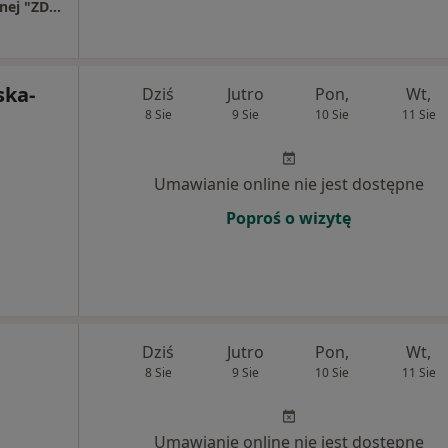
Niepubliczna Przychodnia Medycyny Rodzinnej "ZDROWIE"
ska-
Dziś
Jutro
Pon,
Wt,
8 Sie
9 Sie
10 Sie
11 Sie
Umawianie online nie jest dostępne
Poproś o wizytę
Dziś
Jutro
Pon,
Wt,
8 Sie
9 Sie
10 Sie
11 Sie
Umawianie online nie jest dostępne