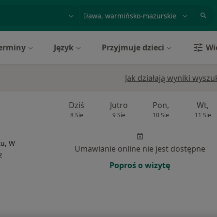
acja, badanie lub nazwisko
miasto lub dzielnica
erminy
Język
Przyjmuje dzieci
Wi
Jak działają wyniki wysz
Dziś
Jutro
Pon,
Wt,
8 Sie
9 Sie
10 Sie
11 Sie
tu, W
Umawianie online nie jest dostępne
z
Poproś o wizytę