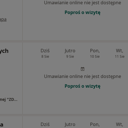
Umawianie online nie jest dostępne
Poproś o wizytę
apa
ych
Dziś
Jutro
Pon,
Wt,
8 Sie
9 Sie
10 Sie
11 Sie
Umawianie online nie jest dostępne
Poproś o wizytę
Niepubliczna Przychodnia Medycyny Rodzinnej "ZDROWIE".
na
Dziś
Jutro
Pon,
Wt,