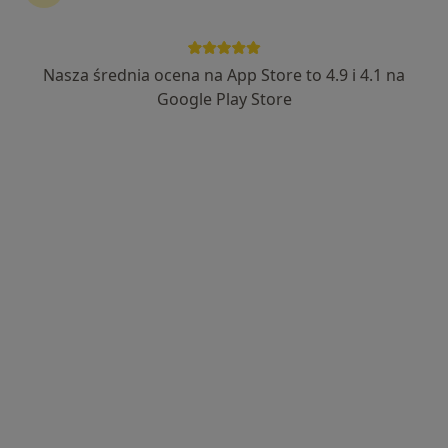
lek. Magdalena Dettlaff-Dunowska
·
Więcej
Pediatra
Nasza średnia ocena na App Store to 4.9 i 4.1 na
88 opinii
Google Play Store
Niepodległości 18, Elbląg
•
Mapa
ELMEDIC
Konsultacja pediatryczna
od 270 zł
Specjalista nie oferuje umawiania online pod tym adresem.
Poproś o wizytę