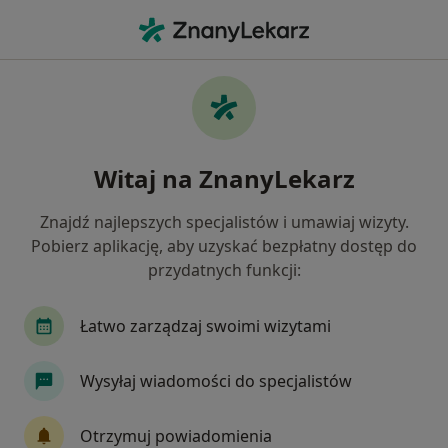
Me
Pediatra • Pasłęk, warmińsko-mazurskie
Filtry
Ubezpieczenie
Mapa
Polecani pediatrzy w Pasłęku
Witaj na ZnanyLekarz
Jak działają wyniki wyszukiwania
Znajdź najlepszych specjalistów i umawiaj wizyty.
Pobierz aplikację, aby uzyskać bezpłatny dostęp do
Wybierz swoje ubezpieczenie
przydatnych funkcji:
Łatwo zarządzaj swoimi wizytami
Wysyłaj wiadomości do specjalistów
Otrzymuj powiadomienia