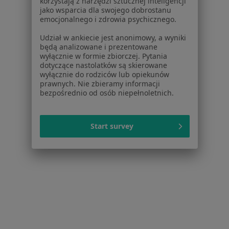
korzystają z narzędzi sztucznej inteligencji
171 opinii
jako wsparcia dla swojego dobrostanu
emocjonalnego i zdrowia psychicznego.
Konsultacja pediatryczna
250 zł
Udział w ankiecie jest anonimowy, a wyniki
Specjalista nie oferuje umawiania online pod tym adresem.
będą analizowane i prezentowane
wyłącznie w formie zbiorczej. Pytania
Poproś o wizytę
dotyczące nastolatków są skierowane
wyłącznie do rodziców lub opiekunów
prawnych. Nie zbieramy informacji
bezpośrednio od osób niepełnoletnich.
Start survey
Bezpieczne płatności
lek. Olga Barańska
·
Więcej
Pediatra
112 opinii