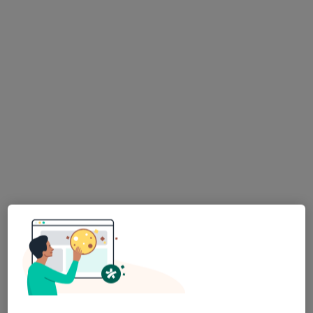
lek. Tomasz Łuba
·
Więcej
Internista, Lekarz rodzinny
282 opinie
Adres
Online
Myliusa 20, Elbląg
•
Mapa
Praktyka Lekarza Ogólnego Duży Medyk
Specjalista nie oferuje umawiania online pod tym adresem.
Poproś o wizytę