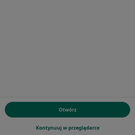
Specjalista nie oferuje umawiania online pod tym adresem.
Poproś o wizytę
Bezpieczne płatności
dr n. med. Katarzyna Wachowiak-Szajdak
·
Więcej
Pediatra, Hematolog dziecięcy, Onkolog dziecięcy
Otwórz
572 opinie
Konsultacja online
300 zł
Kontynuuj w przeglądarce