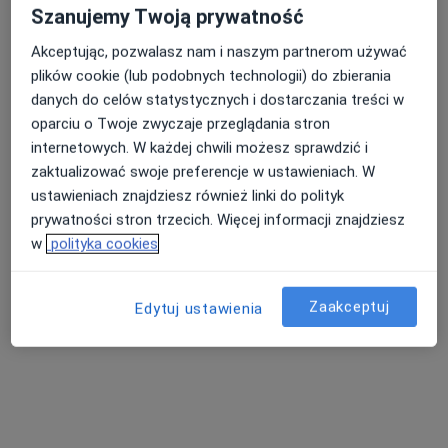
Szanujemy Twoją prywatność
Akceptując, pozwalasz nam i naszym partnerom używać
plików cookie (lub podobnych technologii) do zbierania
danych do celów statystycznych i dostarczania treści w
oparciu o Twoje zwyczaje przeglądania stron
lek. Aleksandra Lubińska
internetowych. W każdej chwili możesz sprawdzić i
·
Więcej
Lekarz rodzinny
zaktualizować swoje preferencje w ustawieniach. W
ustawieniach znajdziesz również linki do polityk
Niepodległości 18, Elbląg
•
Mapa
prywatności stron trzecich. Więcej informacji znajdziesz
ELMEDIC
w
polityka cookies
Konsultacja lekarza rodzinnego
od 270 zł
Specjalista nie oferuje umawiania online pod tym adresem.
Zaakceptuj
Edytuj ustawienia
Poproś o wizytę