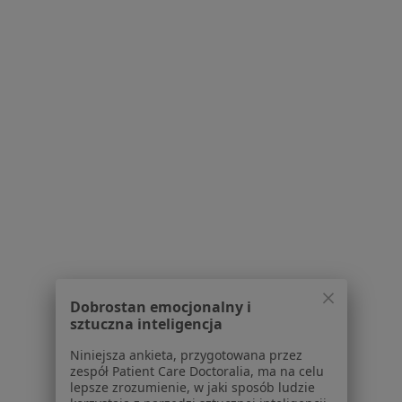
·
Więcej
Pediatra, Lekarz rodzinny
457 opinii
Konsultacja pediatryczna
160 zł
Specjalista nie oferuje umawiania online pod tym adresem.
Poproś o wizytę
Dobrostan emocjonalny i
sztuczna inteligencja
Bezpieczne płatności
Niniejsza ankieta, przygotowana przez
dr n. med. Liwia Starczewska-Dymek
zespół Patient Care Doctoralia, ma na celu
lepsze zrozumienie, w jaki sposób ludzie
·
Więcej
Pediatra, Alergolog, Pulmonolog dziecięcy